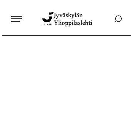
Siirry
Jyväskylän
suoraan
Siirry
Ylioppilaslehti
sisältöön
hakusivul