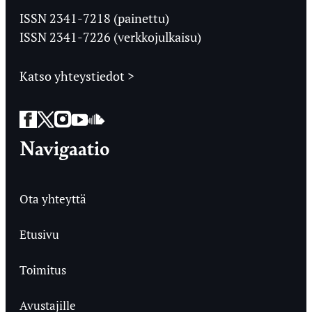
Ylioppilaslehti
ISSN 2341-7218 (painettu)
ISSN 2341-7226 (verkkojulkaisu)
Katso yhteystiedot >
Facebook
Twitter
Instagram
YouTube
SoundCloud
Navigaatio
Ota yhteyttä
Etusivu
Toimitus
Avustajille