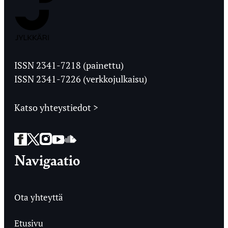
Jyväskylän
Ylioppilaslehti
ISSN 2341-7218 (painettu)
ISSN 2341-7226 (verkkojulkaisu)
Katso yhteystiedot >
Facebook
Twitter
Instagram
YouTube
SoundCloud
Navigaatio
Ota yhteyttä
Etusivu