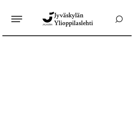
Siirry
Jyväskylän
suoraan
Siirry
Ylioppilaslehti
sisältöön
hakusivul