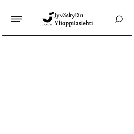
Siirry
Jyväskylän
suoraan
Siirry
Ylioppilaslehti
sisältöön
hakusivul