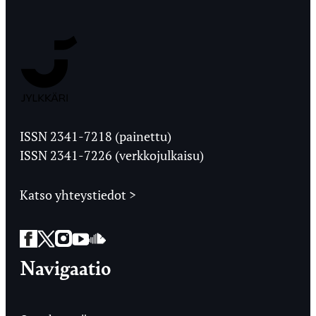
Jyväskylän
Ylioppilaslehti
ISSN 2341-7218 (painettu)
ISSN 2341-7226 (verkkojulkaisu)
Katso yhteystiedot >
Facebook
Twitter
Instagram
YouTube
SoundCloud
Navigaatio