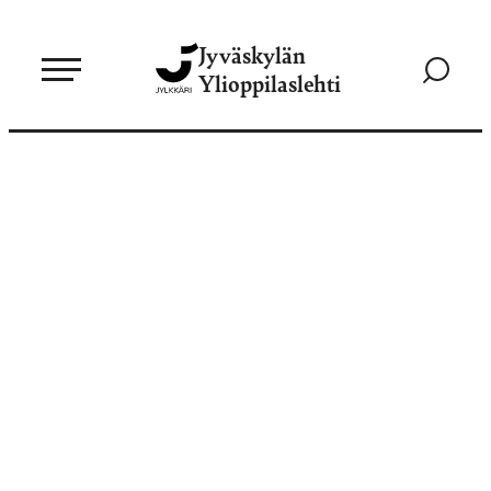
Siirry
Jyväskylän
suoraan
Siirry
Ylioppilaslehti
sisältöön
hakusivul