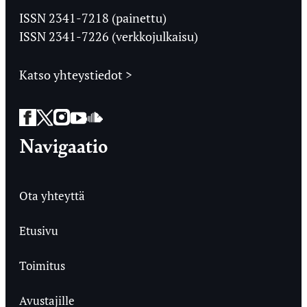
Ylioppilaslehti
ISSN 2341-7218 (painettu)
ISSN 2341-7226 (verkkojulkaisu)
Katso yhteystiedot >
Facebook
Twitter
Instagram
YouTube
SoundCloud
Navigaatio
Ota yhteyttä
Etusivu
Toimitus
Avustajille