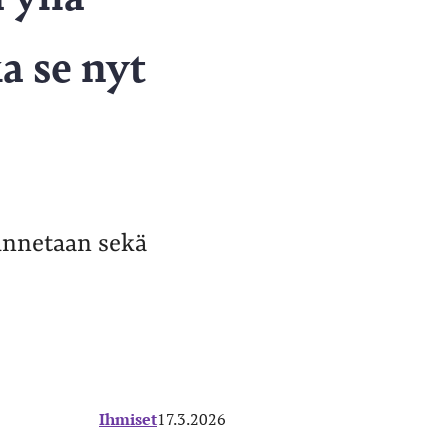
a se nyt
tunnetaan sekä
Ihmiset
17.3.2026