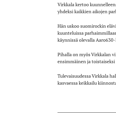
Virkkala kertoo kuunnellee
yhdeksi kaikkien aikojen parh
Hän uskoo suomirockin eläv
kuunteluissa parhaimmillaan
käynnissä olevalla Aaro630-
Pihalla on myös Virkkalan 
ensimmäinen ja toistaiseksi 
Tulevaisuudessa Virkkala halu
kasvaessa keikkailu kiinno