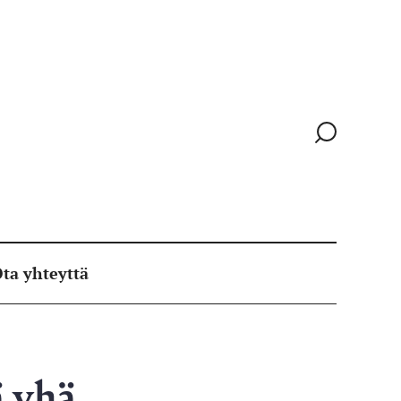
Siirry
hakusivull
ta yhteyttä
ä yhä