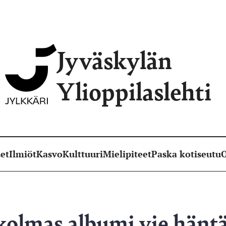
Jyväskylän
Ylioppilaslehti
et
Ilmiöt
Kasvo
Kulttuuri
Mielipiteet
Paska kotiseutu
O
olmas albumi vie hänt