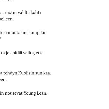
 artistin väliltä kohti
selleen.
ikkea muutakin, kumpikin
”
ta jos pitää valita, että
a tehdyn Kuolisin sun kaa.
een.
siin nousevat Young Lean,