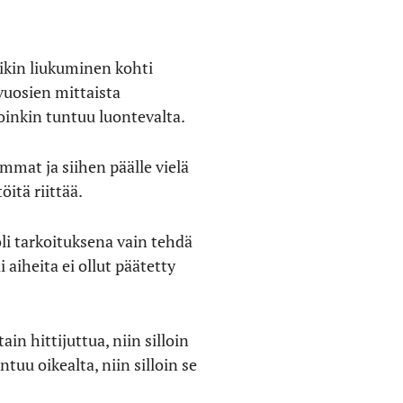
iikin liukuminen kohti
vuosien mittaista
oinkin tuntuu luontevalta.
mmat ja siihen päälle vielä
itä riittää.
li tarkoituksena vain tehdä
aiheita ei ollut päätetty
in hittijuttua, niin silloin
tuu oikealta, niin silloin se