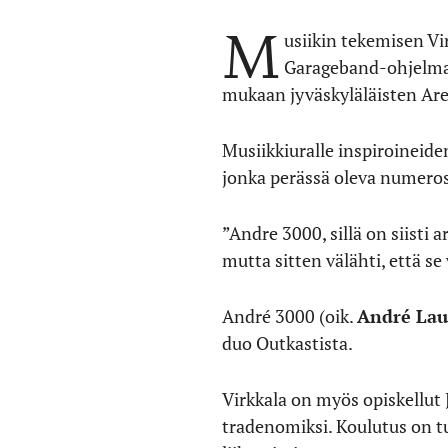
M
usiikin tekemisen Vi
Garageband-ohjelmall
mukaan jyväskyläläisten Are
Musiikkiuralle inspiroineide
jonka perässä oleva numero
”Andre 3000, sillä on siisti
mutta sitten välähti, että se 
André 3000 (oik.
André Lau
duo Outkastista.
Virkkala on myös opiskellut
tradenomiksi. Koulutus on t