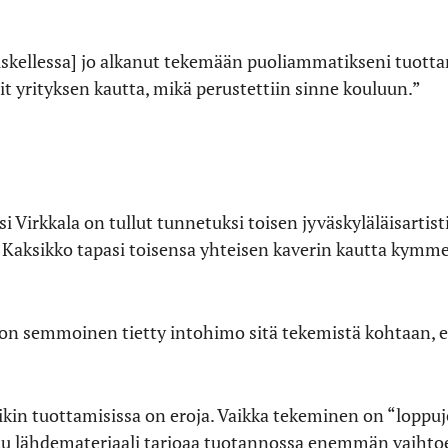
piskellessa] jo alkanut tekemään puoliammatikseni tuot
t yrityksen kautta, mikä perustettiin sinne kouluun.”
i Virkkala on tullut tunnetuksi toisen jyväskyläläisartist
. Kaksikko tapasi toisensa yhteisen kaverin kautta kymme
n semmoinen tietty intohimo sitä tekemistä kohtaan, et
kin tuottamisissa on eroja. Vaikka tekeminen on “loppuj
ttu lähdemateriaali tarjoaa tuotannossa enemmän vaihto