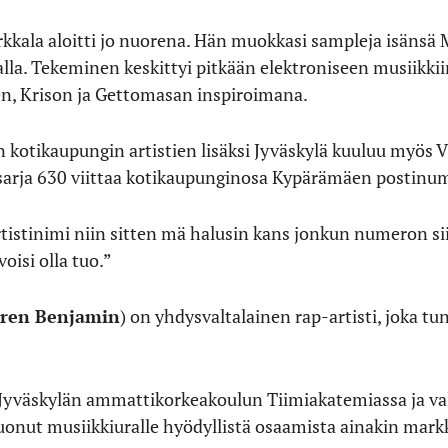
rkkala aloitti jo nuorena. Hän muokkasi sampleja isänsä M
a. Tekeminen keskittyi pitkään elektroniseen musiikkiin j
n, Krison ja Gettomasan inspiroimana.
n kotikaupungin artistien lisäksi Jyväskylä kuuluu myös Vi
sarja 630 viittaa kotikaupunginosa Kypärämäen postinu
 artistinimi niin sitten mä halusin kans jonkun numeron s
voisi olla tuo.”
ren Benjamin
) on yhdysvaltalainen rap-artisti, joka t
 Jyväskylän ammattikorkeakoulun Tiimiakatemiassa ja va
uonut musiikkiuralle hyödyllistä osaamista ainakin markk