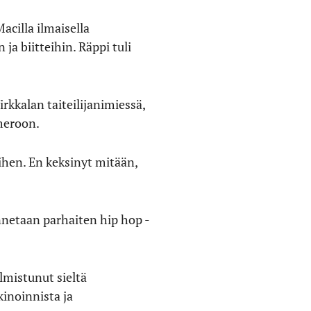
acilla ilmaisella
a biitteihin. Räppi tuli
rkkalan taiteilijanimiessä,
meroon.
iihen. En keksinyt mitään,
unnetaan parhaiten hip hop -
lmistunut sieltä
inoinnista ja