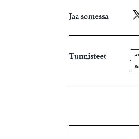
Jaa somessa
Ja
X-
pa
Tunnisteet
Aa
Ro