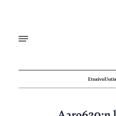
Siirry
suoraan
sisältöön
Etusivu
Uutis
Aaro630:n k