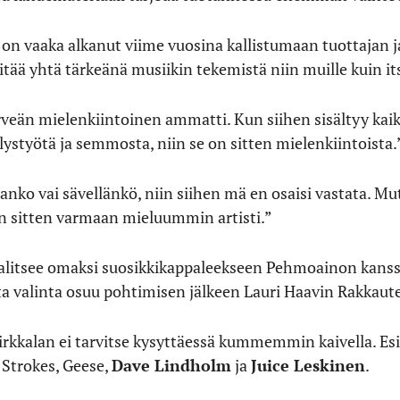
n, on vaaka alkanut viime vuosina kallistumaan tuottajan ja
pitää yhtä tärkeänä musiikin tekemistä niin muille kuin it
hirveän mielenkiintoinen ammatti. Kun siihen sisältyy ka
ellystyötä ja semmosta, niin se on sitten mielenkiintoista.
oitanko vai sävellänkö, niin siihen mä en osaisi vastata. Mut
tten sitten varmaan mieluummin artisti.”
valitsee omaksi suosikkikappaleekseen Pehmoainon kanss
ta valinta osuu pohtimisen jälkeen Lauri Haavin Rakkaut
a Virkkalan ei tarvitse kysyttäessä kummemmin kaivella. E
 Strokes, Geese,
Dave Lindholm
ja
Juice Leskinen
.