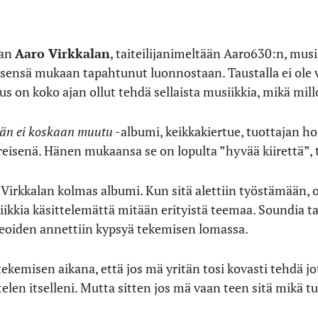
van
Aaro Virkkalan
, taiteilijanimeltään Aaro630:n, mus
itsensä mukaan tapahtunut luonnostaan. Taustalla ei ole 
s on koko ajan ollut tehdä sellaista musiikkia, mikä mill
än ei koskaan muutu
-albumi, keikkakiertue, tuottajan ho
reisenä. Hänen mukaansa se on lopulta ”hyvää kiirettä”, tö
Virkkalan kolmas albumi. Kun sitä alettiin työstämään, o
ia käsittelemättä mitään erityistä teemaa. Soundia tai 
ideoiden annettiin kypsyä tekemisen lomassa.
emisen aikana, että jos mä yritän tosi kovasti tehdä jota
en itselleni. Mutta sitten jos mä vaan teen sitä mikä tun