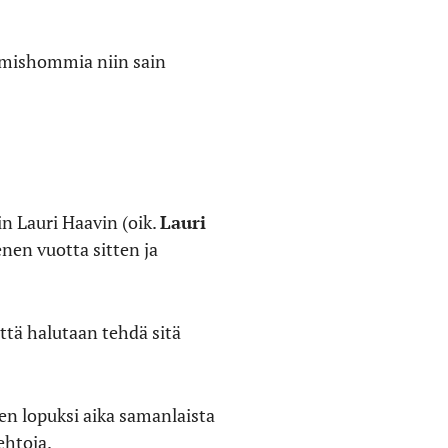
tamishommia niin sain
in Lauri Haavin (oik.
Lauri
nen vuotta sitten ja
tä halutaan tehdä sitä
en lopuksi aika samanlaista
ehtoja.