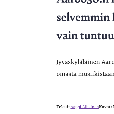
selvemmin k
vain tuntuu
Jyväskyläläinen Aaro
omasta musiikistaan 
Teksti:
Aappi Alhainen
Kuvat: