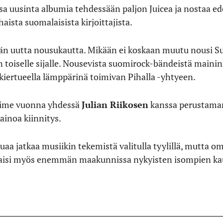
nsa uusinta albumia tehdessään paljon Juicea ja nostaa
aista suomalaisista kirjoittajista.
än uutta nousukautta. Mikään ei koskaan muutu nousi S
 toiselle sijalle. Nousevista suomirock-bändeistä maini
kiertueella lämppärinä toimivan Pihalla -yhtyeen.
viime vuonna yhdessä
Julian Riikosen
kanssa perustaman
ainoa kiinnitys.
aa jatkaa musiikin tekemistä valitulla tyylillä, mutta om
staisi myös enemmän maakunnissa nykyisten isompien ka