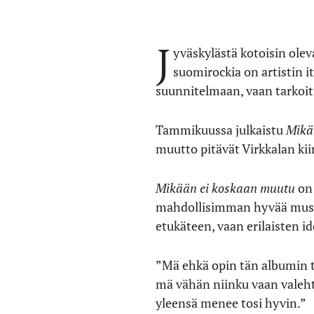
J
yväskylästä kotoisin ole
suomirockia on artistin 
suunnitelmaan, vaan tarkoitu
Tammikuussa julkaistu
Mikä
muutto pitävät Virkkalan kii
Mikään ei koskaan muutu
on 
mahdollisimman hyvää musiikk
etukäteen, vaan erilaisten 
”Mä ehkä opin tän albumin tek
mä vähän niinku vaan valehtel
yleensä menee tosi hyvin.”