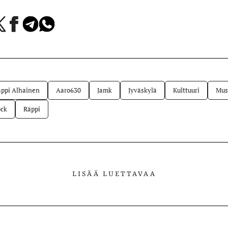
a
Jaa
Jaa
Jaa
Facebookissa
Telegramissa
WhatsAppissa
lvelussa
ppi Alhainen
Aaro630
Jamk
Jyväskylä
Kulttuuri
Mus
ck
Räppi
LISÄÄ LUETTAVAA