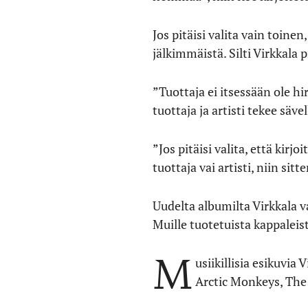
Jos pitäisi valita vain toine
jälkimmäistä. Silti Virkkala 
”Tuottaja ei itsessään ole 
tuottaja ja artisti tekee säv
”Jos pitäisi valita, että kirj
tuottaja vai artisti, niin si
Uudelta albumilta Virkkala 
Muille tuotetuista kappaleis
M
usiikillisia esikuvi
Arctic Monkeys, The