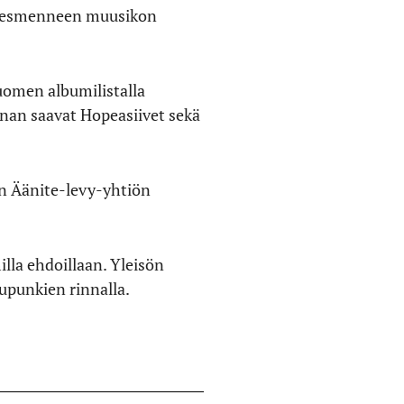
 edesmenneen muusikon
uomen albumilistalla
nnan saavat Hopeasiivet sekä
 Äänite-levy-yhtiön
illa ehdoillaan. Yleisön
upunkien rinnalla.