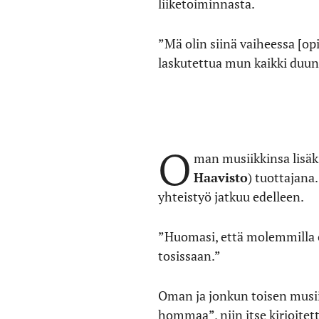
liiketoiminnasta.
”Mä olin siinä vaiheessa [o
laskutettua mun kaikki duuni
O
man musiikkinsa lisäks
Haavisto
) tuottajana
yhteistyö jatkuu edelleen.
”Huomasi, että molemmilla o
tosissaan.”
Oman ja jonkun toisen musii
hommaa”, niin itse kirjoite