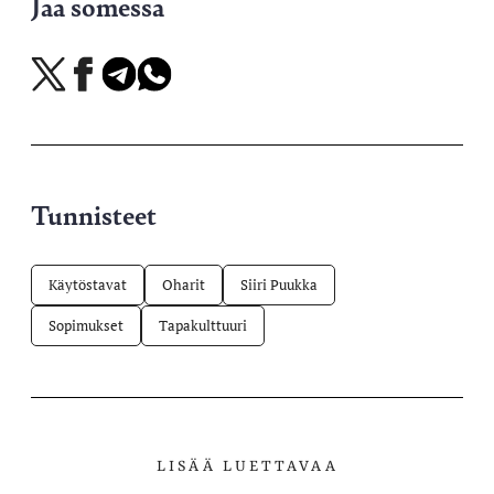
Jaa somessa
Jaa
Jaa
Jaa
Jaa
X-
Facebookissa
Telegramissa
WhatsAppissa
palvelussa
Tunnisteet
Käytöstavat
Oharit
Siiri Puukka
Sopimukset
Tapakulttuuri
LISÄÄ LUETTAVAA