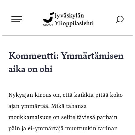
Siirry
Jyväskylän
suoraan
Siirry
Ylioppilaslehti
sisältöön
hakusivul
Kommentti: Ymmärtämisen
aika on ohi
Nykyajan kirous on, että kaikkia pitää koko
ajan ymmärtää. Mikä tahansa
moukkamaisuus on seliteltävissä parhain
päin ja ei-ymmärtäjä muuttuukin tarinan