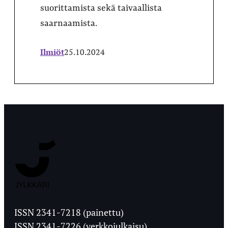
suorittamista sekä taivaallista
saarnaamista.
Ilmiöt
25.10.2024
Jyväskylän
Ylioppilaslehti
ISSN 2341-7218 (painettu)
ISSN 2341-7226 (verkkojulkaisu)