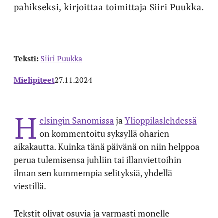
pahikseksi, kirjoittaa toimittaja Siiri Puukka.
Teksti:
Siiri Puukka
Mielipiteet
27.11.2024
H
elsingin Sanomissa
ja
Ylioppilaslehdessä
on kommentoitu syksyllä oharien
aikakautta. Kuinka tänä päivänä on niin helppoa
perua tulemisensa juhliin tai illanviettoihin
ilman sen kummempia selityksiä, yhdellä
viestillä.
Tekstit olivat osuvia ja varmasti monelle