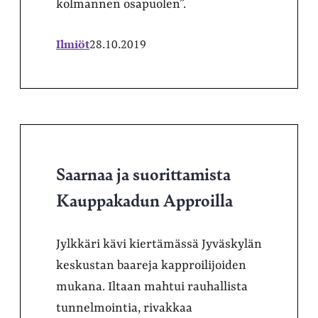
kolmannen osapuolen”.
Ilmiöt
28.10.2019
Saarnaa ja suorittamista
Kauppakadun Approilla
Jylkkäri kävi kiertämässä Jyväskylän
keskustan baareja kapproilijoiden
mukana. Iltaan mahtui rauhallista
tunnelmointia, rivakkaa