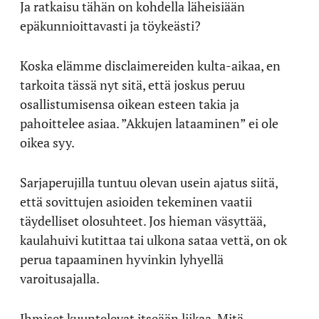
Ja ratkaisu tähän on kohdella läheisiään
epäkunnioittavasti ja töykeästi?
Koska elämme disclaimereiden kulta-aikaa, en
tarkoita tässä nyt sitä, että joskus peruu
osallistumisensa oikean esteen takia ja
pahoittelee asiaa. ”Akkujen lataaminen” ei ole
oikea syy.
Sarjaperujilla tuntuu olevan usein ajatus siitä,
että sovittujen asioiden tekeminen vaatii
täydelliset olosuhteet. Jos hieman väsyttää,
kaulahuivi kutittaa tai ulkona sataa vettä, on ok
perua tapaaminen hyvinkin lyhyellä
varoitusajalla.
Ihmiset kuuntelevat itseään liikaa. Mitä