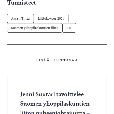
Tunnisteet
Akseli Tiitta
Liittokokous 2024
Suomen ylioppilaskuntien liitto
SYL
LISÄÄ LUETTAVAA
Jenni Suutari tavoittelee
Suomen ylioppilaskuntien
liiton puheenjohtajuutta –