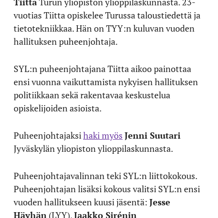
Tiitta
Turun yliopiston ylioppilaskunnasta. 23-
vuotias Tiitta opiskelee Turussa taloustiedettä ja
tietotekniikkaa. Hän on TYY:n kuluvan vuoden
hallituksen puheenjohtaja.
SYL:n puheenjohtajana Tiitta aikoo painottaa
ensi vuonna vaikuttamista nykyisen hallituksen
politiikkaan sekä rakentavaa keskustelua
opiskelijoiden asioista.
Puheenjohtajaksi
haki myös
Jenni Suutari
Jyväskylän yliopiston ylioppilaskunnasta.
Puheenjohtajavalinnan teki SYL:n liittokokous.
Puheenjohtajan lisäksi kokous valitsi SYL:n ensi
vuoden hallitukseen kuusi jäsentä:
Jesse
Häyhän
(LYY),
Jaakko Sirénin