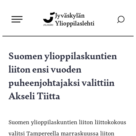
Siirry
Jyväskylän
suoraan
Siirry
Ylioppilaslehti
sisältöön
hakusivul
Suomen ylioppilaskuntien
liiton ensi vuoden
puheenjohtajaksi valittiin
Akseli Tiitta
Suomen ylioppilaskuntien liiton liittokokous
valitsi Tampereella marraskuussa liiton