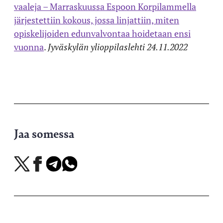
vaaleja – Marraskuussa Espoon Korpilammella
järjestettiin kokous, jossa linjattiin, miten
opiskelijoiden edunvalvontaa hoidetaan ensi
vuonna
.
Jyväskylän ylioppilaslehti 24.11.2022
Jaa somessa
Jaa
Jaa
Jaa
Jaa
X-
Facebookissa
Telegramissa
WhatsAppissa
palvelussa