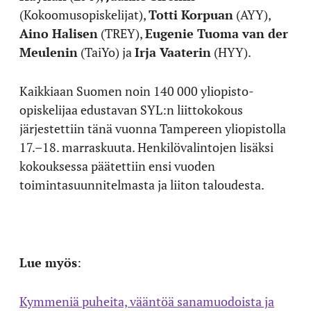
(Kokoomusopiskelijat),
Totti Korpuan
(AYY),
Aino Halisen
(TREY),
Eugenie Tuoma van der
Meulenin
(TaiYo) ja
Irja Vaaterin
(HYY).
Kaikkiaan Suomen noin 140 000 yliopisto-
opiskelijaa edustavan SYL:n liittokokous
järjestettiin tänä vuonna Tampereen yliopistolla
17.–18. marraskuuta. Henkilövalintojen lisäksi
kokouksessa päätettiin ensi vuoden
toimintasuunnitelmasta ja liiton taloudesta.
Lue myös
:
Kymmeniä puheita, vääntöä sanamuodoista ja