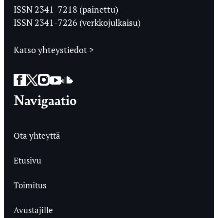
Ylioppilaslehti
ISSN 2341-7218 (painettu)
ISSN 2341-7226 (verkkojulkaisu)
Katso yhteystiedot >
Facebook
Twitter
Instagram
YouTube
SoundCloud
Navigaatio
Ota yhteyttä
Etusivu
Toimitus
Avustajille