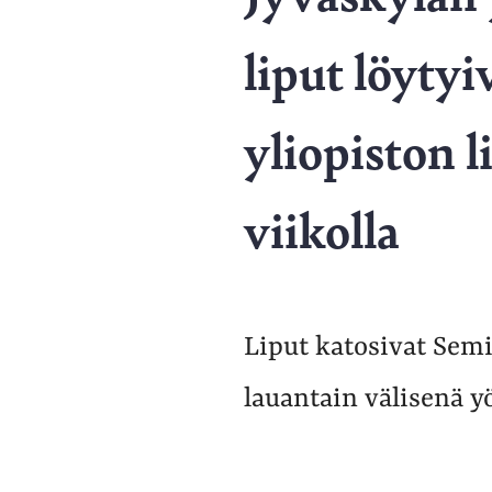
liput löyty
yliopiston l
viikolla
Liput katosivat Sem
lauantain välisenä y