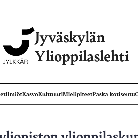
Jyväskylän
Ylioppilaslehti
et
Ilmiöt
Kasvo
Kulttuuri
Mielipiteet
Paska kotiseutu
O
yliopiston ylioppilasku