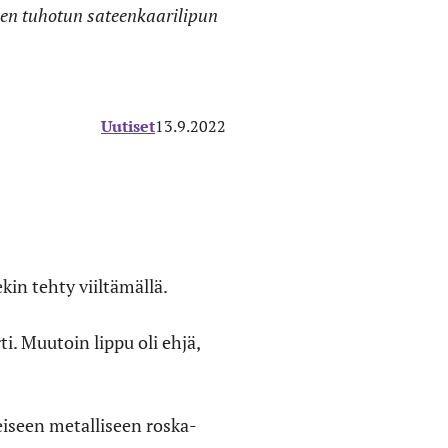
nen tuhotun sateenkaarilipun
Uutiset
13.9.2022
kin tehty viiltämällä.
ti. Muutoin lippu oli ehjä,
eiseen metalliseen roska-