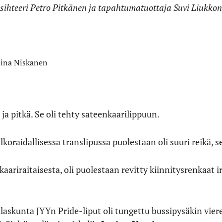
tösihteeri Petro Pitkänen ja tapahtumatuottaja Suvi Liukko
Iina Niskanen
 ja pitkä. Se oli tehty sateenkaarilippuun.
oraidallisessa translipussa puolestaan oli suuri reikä, se
ariraitaisesta, oli puolestaan revitty kiinnitysrenkaat ir
ilaskunta JYYn Pride-liput oli tungettu bussipysäkin vier