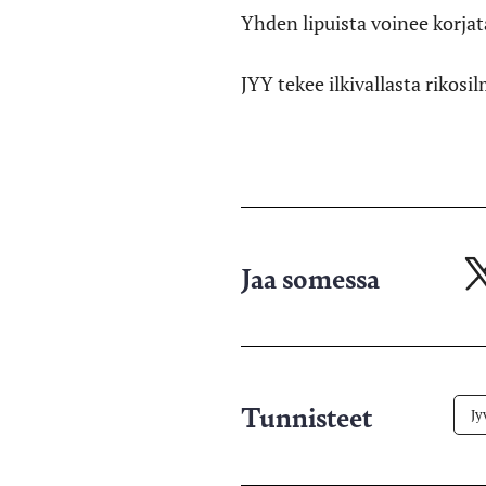
Yhden lipuista voinee korjata
JYY tekee ilkivallasta rikosi
Jaa somessa
Ja
X-
pa
Tunnisteet
Jy