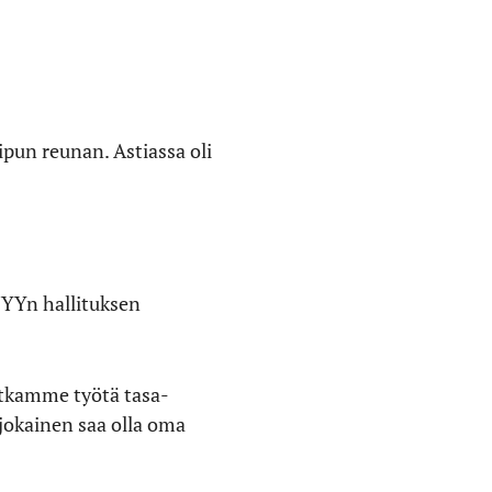
ipun reunan. Astiassa oli
 JYYn hallituksen
atkamme työtä tasa-
jokainen saa olla oma