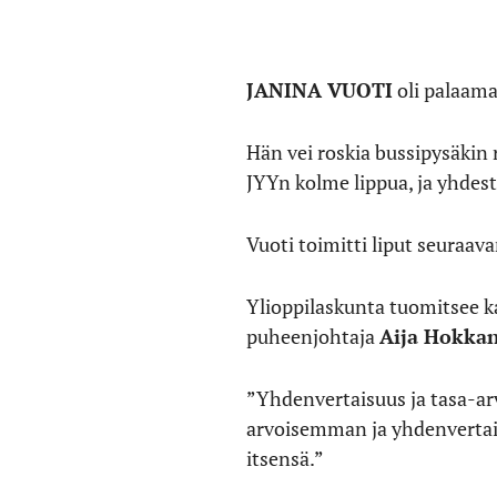
JANINA VUOTI
oli palaama
Hän vei roskia bussipysäkin 
JYYn kolme lippua, ja yhdest
Vuoti toimitti liput seuraava
Ylioppilaskunta tuomitsee ka
puheenjohtaja
Aija Hokka
”Yhdenvertaisuus ja tasa-ar
arvoisemman ja yhdenvertais
itsensä.”