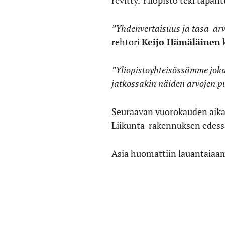
revitty. Yliopisto teki tapa
”Yhdenvertaisuus ja tasa-arvo
rehtori
Keijo Hämäläinen
k
”Yliopistoyhteisössämme jokai
jatkossakin näiden arvojen p
Seuraavan vuorokauden aikan
Liikunta-rakennuksen edessä
Asia huomattiin lauantaiaa