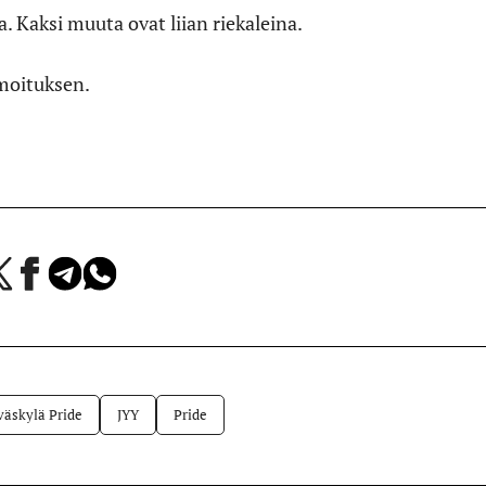
. Kaksi muuta ovat liian riekaleina.
lmoituksen.
a
Jaa
Jaa
Jaa
Facebookissa
Telegramissa
WhatsAppissa
lvelussa
väskylä Pride
JYY
Pride