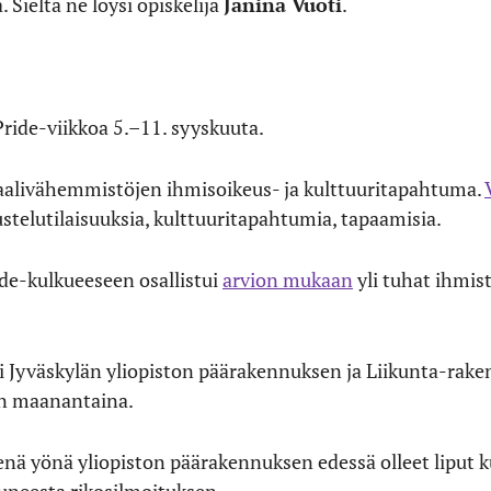
. Sieltä ne löysi opiskelija
Janina Vuoti
.
Pride-viikkoa 5.–11. syyskuuta.
uaalivähemmistöjen ihmisoikeus- ja kulttuuritapahtuma.
ustelutilaisuuksia, kulttuuritapahtumia, tapaamisia.
ide-kulkueeseen osallistui
arvion mukaan
yli tuhat ihmist
Jyväskylän yliopiston päärakennuksen ja Liikunta-raken
hin maanantaina.
enä yönä yliopiston päärakennuksen edessä olleet liput ku