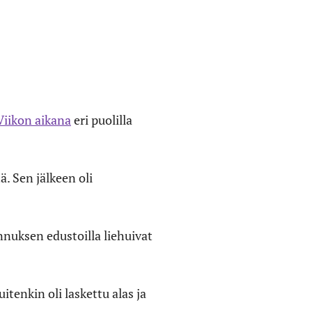
Viikon aikana
eri puolilla
ä. Sen jälkeen oli
nuksen edustoilla liehuivat
itenkin oli laskettu alas ja