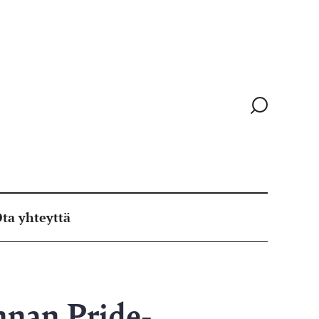
Siirry
hakusivull
ta yhteyttä
nnan Pride-