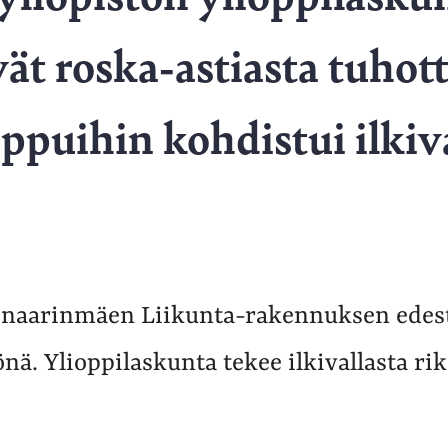
ivät roska-astiasta tuho
ippuihin kohdistui ilkiv
inaarinmäen Liikunta-rakennuksen edest
önä. Ylioppilaskunta tekee ilkivallasta ri