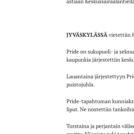
astiaan Keskussairaalantiellä
JYVÄSKYLÄSSÄ
vietettiin 
Pride on sukupuoli- ja seks
kaupunkia järjestettiin kesk
Lauantaina järjestettyyn Pr
puistojuhla.
Pride-tapahtuman kunniaksi 
liput. Ne nostettiin tankoi
Torstaina ja perjantain välis