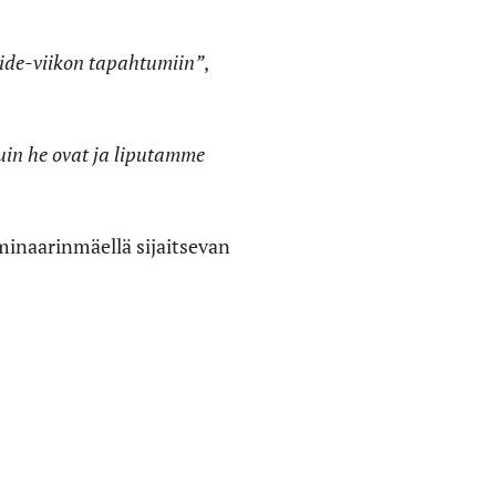
Pride-viikon tapahtumiin”
,
kuin he ovat ja liputamme
minaarinmäellä sijaitsevan