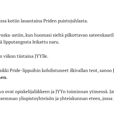
ssa kotiin lauantaina Priden puistojuhlasta.
roska-astiin, kun huomasi sieltä pilkottavan sateenkaaril
ä lipputangosta leikattu naru.
n viikon tiistaina JYYlle.
ikki Pride-lippuihin kohdistuneet ilkivallan teot, sanoo
nen
.
vo ovat opiskelijaliikkeen ja JYYn toiminnan ytimessä. J
emman yliopistoyhteisön ja yhteiskunnan eteen, jossa 