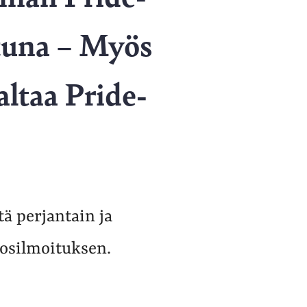
ttuna – Myös
altaa Pride-
ä perjantain ja
kosilmoituksen.