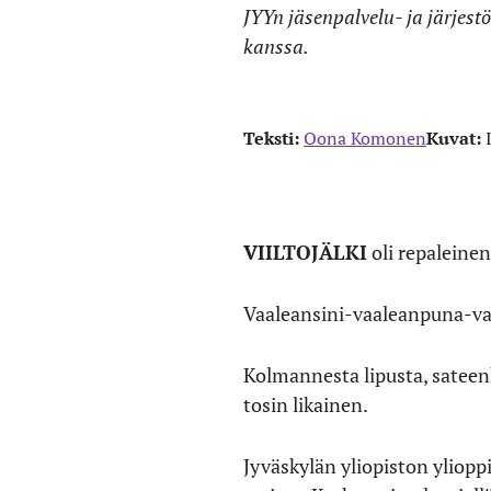
JYYn jäsenpalvelu- ja järjes
kanssa.
Teksti:
Oona Komonen
Kuvat:
VIILTOJÄLKI
oli repaleinen
Vaaleansini-vaaleanpuna-valk
Kolmannesta lipusta, sateenka
tosin likainen.
Jyväskylän yliopiston yliopp