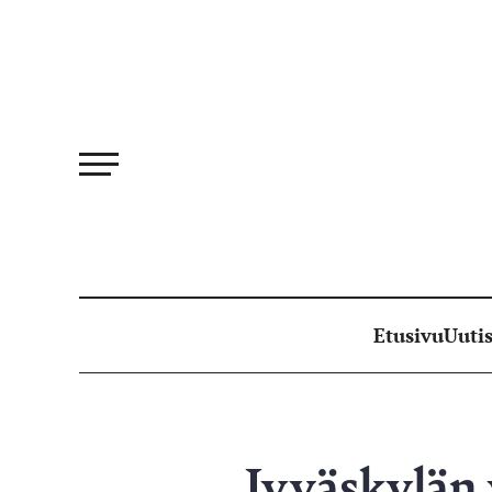
Siirry
suoraan
sisältöön
Etusivu
Uutis
Jyväskylän 