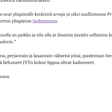
htuneesta rikosilmoituksen.
 ovat yliopistolle keskeisiä arvoja ja siksi osallistumme 
ertoi yliopiston
tiedotteessa
.
sella on paikka ja tila olla ja ilmaista itseään sellaisina 
uolesta.”
a, perjantain ja lauantain välisenä yönä, puolestaan Se
 liehuneet JYYn kolme lippua olivat kadonneet.
muna.