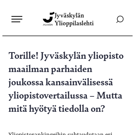
Siirry
Jyväskylän
suoraan
Siirry
Ylioppilaslehti
sisältöön
hakusivul
Torille! Jyväskylän yliopisto
maailman parhaiden
joukossa kansainvälisessä
yliopistovertailussa – Mutta
mitä hyötyä tiedolla on?