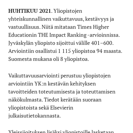
HUHTIKUU 2021
. Yliopistojen
yhteiskunnallinen vaikuttavuus, kestävyys ja
vastuullisuus. Niitä mitataan Times Higher
Educationin THE Impact Ranking -arvioinnissa.
Jyväskylän yliopisto sijoittui välille 401–600.
Arviointiin osallistui 1 115 yliopistoa 94 maasta.
Suomesta mukana oli 8 yliopistoa.
Vaikuttavuusarviointi perustuu yliopistojen
arviointiin YK:n kestävän kehityksen
tavoitteiden toteutumisesta ja toteuttamisen
näkökulmasta. Tiedot kerätään suoraan
yliopistoista sekä Elsevierin
julkaisutietokannasta.
Yleissijoituksen lisäksi yliopistoille lasketaan