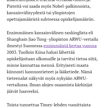
Pisteitä voi saada myös Nobel-palkinnoista,
kansainvälisyydestä tai yliopistojen
opettajamääristä suhteessa opiskelijamääriin.
Ensimmäinen kansainvälinen rankinglista eli
Shanghain Jiao Tong -yliopiston ARWU-vertailu
ilmestyi Suomessa
ensimmäistä kertaa vuonna
2003. Tuolloin Kiina halusi lähettää
opiskelijoitaan ulkomaille ja tarvitsi tietoa siitä,
minne kannattaa mennä. Erityisesti maata
kiinnosti luonnontieteet ja lääketiede. Nämä
tieteenalat näkyvät myös nykyään ARWU-
vertailussa. Ilman alojen osaamista kärkisijat
jäävät haaveeksi.
Toista tunnettua Times-lehden vuosittaista