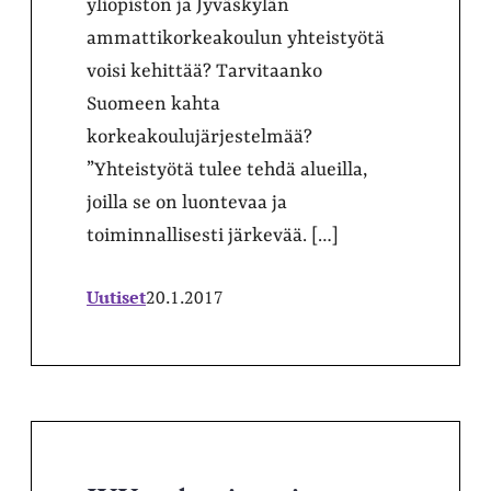
yliopiston ja Jyväskylän
ammattikorkeakoulun yhteistyötä
voisi kehittää? Tarvitaanko
Suomeen kahta
korkeakoulujärjestelmää?
”Yhteistyötä tulee tehdä alueilla,
joilla se on luontevaa ja
toiminnallisesti järkevää. […]
Uutiset
20.1.2017