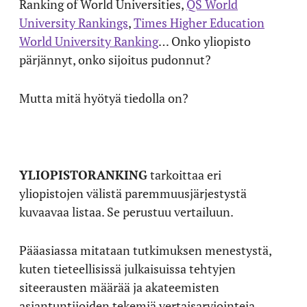
Ranking of World Universities,
QS World
University Rankings
,
Times Higher Education
World University Ranking
… Onko yliopisto
pärjännyt, onko sijoitus pudonnut?
Mutta mitä hyötyä tiedolla on?
YLIOPISTORANKING
tarkoittaa eri
yliopistojen välistä paremmuusjärjestystä
kuvaavaa listaa. Se perustuu vertailuun.
Pääasiassa mitataan tutkimuksen menestystä,
kuten tieteellisissä julkaisuissa tehtyjen
siteerausten määrää ja akateemisten
asiantuntijoiden tekemiä vertaisarviointeja.