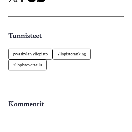
X-
Facebookissa
Telegramissa
WhatsAppissa
palvelussa
Tunnisteet
Jyväskylän yliopisto
Yliopistoranking
Yliopistovertailu
Kommentit