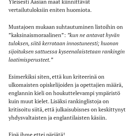
Yleisesti Aasian maat kiinnittävät
vertailutuloksiin eniten huomiota.
Mustajoen mukaan suhtautuminen listoihin on
”kaksinaismoraalinen”:
”kun ne antavat hyvän
tuloksen, siitä kerrotaan innostuneesti; huonon
sijoituksen sattuessa kyseenalaistetaan rankingin
laatimisperusteet.”
Esimerkiksi siten, että kun kriteerinä on
ulkomaisten opiskelijoiden ja opettajien määrä,
englannin kieli on houkuttelevampi ympäristö
kuin muut kielet. Lisäksi rankinglistoja on
kritisoitu siitä, että julkaisubisnes on keskittynyt
yhdysvaltaisten ja englantilaisten käsiin.
Eipä ihme ettei pärjätä!