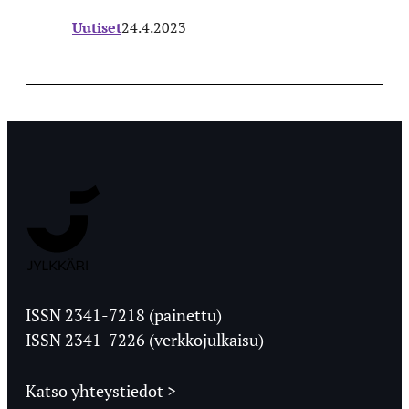
Uutiset
24.4.2023
Jyväskylän
Ylioppilaslehti
ISSN 2341-7218 (painettu)
ISSN 2341-7226 (verkkojulkaisu)
Katso yhteystiedot >