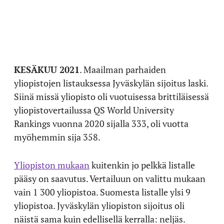
KESÄKUU 2021
. Maailman parhaiden
yliopistojen listauksessa Jyväskylän sijoitus laski.
Siinä missä yliopisto oli vuotuisessa brittiläisessä
yliopistovertailussa QS World University
Rankings vuonna 2020 sijalla 333, oli vuotta
myöhemmin sija 358.
Yliopiston mukaan
kuitenkin jo pelkkä listalle
pääsy on saavutus. Vertailuun on valittu mukaan
vain 1 300 yliopistoa. Suomesta listalle ylsi 9
yliopistoa. Jyväskylän yliopiston sijoitus oli
näistä sama kuin edellisellä kerralla: neljäs.