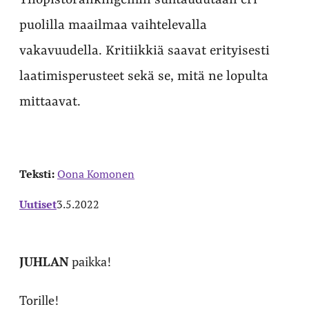
Yliopistorankingeihin suhtaudutaan eri
puolilla maailmaa vaihtelevalla
vakavuudella. Kritiikkiä saavat erityisesti
laatimisperusteet sekä se, mitä ne lopulta
mittaavat.
Teksti:
Oona Komonen
Uutiset
3.5.2022
JUHLAN
paikka!
Torille!