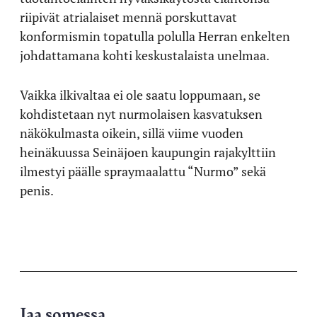
riipivät atrialaiset mennä porskuttavat
konformismin topatulla polulla Herran enkelten
johdattamana kohti keskustalaista unelmaa.
Vaikka ilkivaltaa ei ole saatu loppumaan, se
kohdistetaan nyt nurmolaisen kasvatuksen
näkökulmasta oikein, sillä viime vuoden
heinäkuussa Seinäjoen kaupungin rajakylttiin
ilmestyi päälle spraymaalattu “Nurmo” sekä
penis.
Jaa somessa