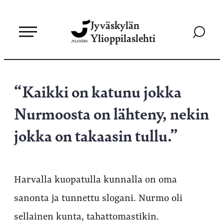
Siirry
Jyväskylän
suoraan
Siirry
Ylioppilaslehti
sisältöön
hakusivul
“Kaikki on katunu jokka
Nurmoosta on lähteny, nekin
jokka on takaasin tullu.”
Harvalla kuopatulla kunnalla on oma
sanonta ja tunnettu slogani. Nurmo oli
sellainen kunta, tahattomastikin.