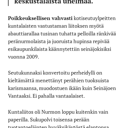
keskustalaista unelmaa.
Poikkeuksellisen vahvasti
kotiseutuylpeitten
kuntalaisten vastustaman liitoksen myötä
abauttiarallaa tusinan tuhatta pelloilla ränkivää
peränurmolaista ja juoruista hupinsa repivää
esikaupunkilaista käännytettiin seinäjokisiksi
vuonna 2009.
Seutukunnaksi konvertoitu perheidylli on
kieltämättä menettänyt perähien tuoksuista
karismaansa, muodostuen ikään kuin Seinäjoen
Vantaaksi. Ei pahalla vantaalaiset.
Kuntaliitos oli Nurmon loppu kuitenkin vain
paperilla. Sukupolvi toisensa perään
tuotantoeläinten hyväksikäytöstä elantonsa