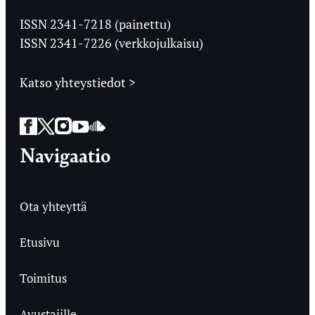
Jyväskylän
Ylioppilaslehti
ISSN 2341-7218 (painettu)
ISSN 2341-7226 (verkkojulkaisu)
Katso yhteystiedot >
Facebook
Twitter
Instagram
YouTube
SoundCloud
Navigaatio
Ota yhteyttä
Etusivu
Toimitus
Avustajille