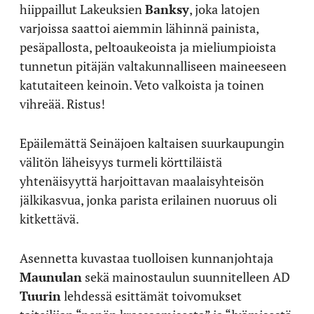
hiippaillut Lakeuksien
Banksy
, joka latojen
varjoissa saattoi aiemmin lähinnä painista,
pesäpallosta, peltoaukeoista ja mieliumpioista
tunnetun pitäjän valtakunnalliseen maineeseen
katutaiteen keinoin. Veto valkoista ja toinen
vihreää. Ristus!
Epäilemättä Seinäjoen kaltaisen suurkaupungin
välitön läheisyys turmeli körttiläistä
yhtenäisyyttä harjoittavan maalaisyhteisön
jälkikasvua, jonka parista erilainen nuoruus oli
kitkettävä.
Asennetta kuvastaa tuolloisen kunnanjohtaja
Maunulan
sekä mainostaulun suunnitelleen AD
Tuurin
lehdessä esittämät toivomukset