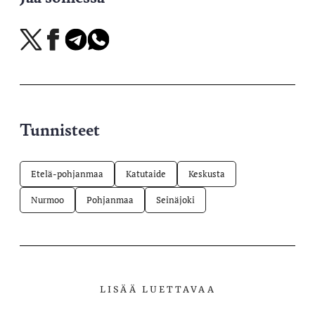
Jaa
Jaa
Jaa
Jaa
X-
Facebookissa
Telegramissa
WhatsAppissa
palvelussa
Tunnisteet
Etelä-pohjanmaa
Katutaide
Keskusta
Nurmoo
Pohjanmaa
Seinäjoki
LISÄÄ LUETTAVAA