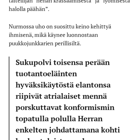
taiteilijan “nenän krassaamisesta” ja “lyömisestä
halolla päähän”.
Nurmossa uho on suosittu keino kehittyä
ihmisenä, mikä käynee luonnostaan
puukkojunkkarien perillisiltä.
Sukupolvi toisensa perään
tuotantoeläinten
hyväksikäytöstä elantonsa
riipivät atrialaiset mennä
porskuttavat konformismin
topatulla polulla Herran
enkelten johdattamana kohti