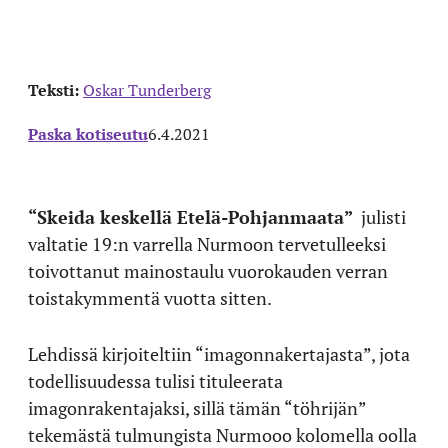
Teksti:
Oskar Tunderberg
Paska kotiseutu
6.4.2021
“Skeida keskellä Etelä-Pohjanmaata”
julisti
valtatie 19:n varrella Nurmoon tervetulleeksi
toivottanut mainostaulu vuorokauden verran
toistakymmentä vuotta sitten.
Lehdissä kirjoiteltiin “imagonnakertajasta”, jota
todellisuudessa tulisi tituleerata
imagonrakentajaksi, sillä tämän “töhrijän”
tekemästä tulmungista Nurmooo kolomella oolla