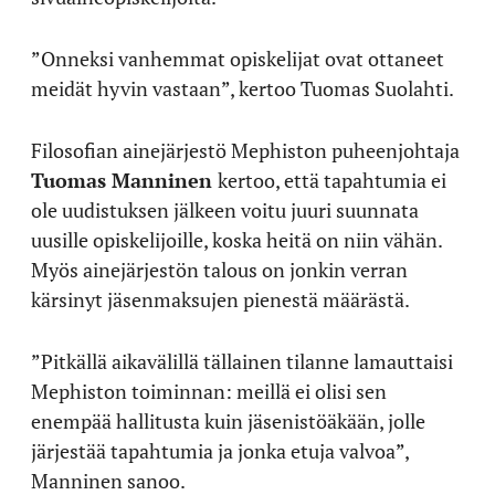
”Onneksi vanhemmat opiskelijat ovat ottaneet
meidät hyvin vastaan”, kertoo Tuomas Suolahti.
Filosofian ainejärjestö Mephiston puheenjohtaja
Tuomas Manninen
kertoo, että tapahtumia ei
ole uudistuksen jälkeen voitu juuri suunnata
uusille opiskelijoille, koska heitä on niin vähän.
Myös ainejärjestön talous on jonkin verran
kärsinyt jäsenmaksujen pienestä määrästä.
”Pitkällä aikavälillä tällainen tilanne lamauttaisi
Mephiston toiminnan: meillä ei olisi sen
enempää hallitusta kuin jäsenistöäkään, jolle
järjestää tapahtumia ja jonka etuja valvoa”,
Manninen sanoo.