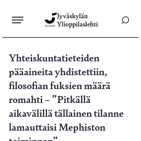
Siirry
Jyväskylän
suoraan
Siirry
Ylioppilaslehti
sisältöön
hakusivul
Yhteiskuntatieteiden
pääaineita yhdistettiin,
filosofian fuksien määrä
romahti – ”Pitkällä
aikavälillä tällainen tilanne
lamauttaisi Mephiston
toiminnan”