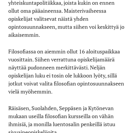
yhteiskuntapolitiikkaa, joista kukin on ennen
ollut oma pääaineensa. Maisterivaiheessa
opiskelijat valitsevat näistä yhden
opintosuunnakseen, mutta siihen voi keskittyä jo
aikaisemmin.
Filosofiassa on aiemmin ollut 16 aloituspaikkaa
vuosittain. Siihen verrattuna opiskelijamäärä
näyttää pudonneen merkittävästi. Neljän
opiskelijan luku ei tosin ole lukkoon lyöty, sillä
jotkut voivat valita filosofian opintosuunnakseen
vielä myöhemmin.
Räisäsen, Suolahden, Seppäsen ja Kytönevan
mukaan useilla filosofian kursseilla on vähän
ihmisiä, ja monilla luentosalin penkeillä istuu
sivuaineopiskelijoita.