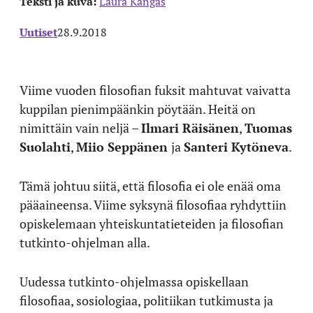
Teksti ja kuva:
Laura Kangas
Uutiset
28.9.2018
Viime vuoden filosofian fuksit mahtuvat vaivatta
kuppilan pienimpäänkin pöytään. Heitä on
nimittäin vain neljä –
Ilmari Räisänen
,
Tuomas
Suolahti
,
Miio Seppänen
ja
Santeri Kytöneva
.
Tämä johtuu siitä, että filosofia ei ole enää oma
pääaineensa. Viime syksynä filosofiaa ryhdyttiin
opiskelemaan yh­teis­kun­ta­tietei­den ja fi­lo­sofian
tut­kin­to-oh­jel­man alla.
Uudessa tutkinto-ohjelmassa opiskellaan
filosofiaa, sosiologiaa, politiikan tutkimusta ja