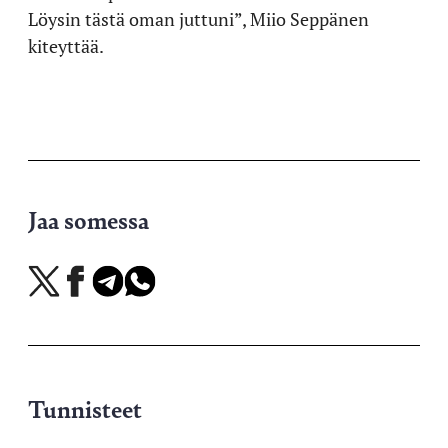
Löysin tästä oman juttuni”, Miio Seppänen
kiteyttää.
Jaa somessa
Jaa
Jaa
Jaa
Jaa
X-
Facebookissa
Telegramissa
WhatsAppissa
palvelussa
Tunnisteet