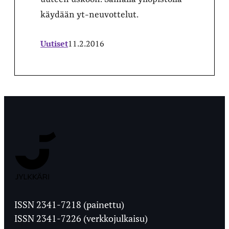
käydään yt-neuvottelut.
Uutiset
11.2.2016
Jyväskylän
Ylioppilaslehti
ISSN 2341-7218 (painettu)
ISSN 2341-7226 (verkkojulkaisu)