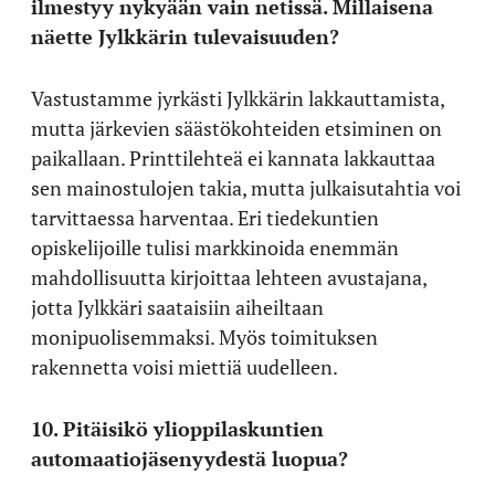
ilmestyy nykyään vain netissä. Millaisena
näette Jylkkärin tulevaisuuden?
Vastustamme jyrkästi Jylkkärin lakkauttamista,
mutta järkevien säästökohteiden etsiminen on
paikallaan. Printtilehteä ei kannata lakkauttaa
sen mainostulojen takia, mutta julkaisutahtia voi
tarvittaessa harventaa. Eri tiedekuntien
opiskelijoille tulisi markkinoida enemmän
mahdollisuutta kirjoittaa lehteen avustajana,
jotta Jylkkäri saataisiin aiheiltaan
monipuolisemmaksi. Myös toimituksen
rakennetta voisi miettiä uudelleen.
10. Pitäisikö ylioppilaskuntien
automaatiojäsenyydestä luopua?