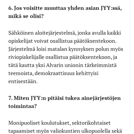
6. Jos voisitte muuttaa yhden asian JYY:ssä,
mikä se olisi?
Sähköinen aloitejärjestelmä, jonka avulla kaikki
opiskelijat voivat osallistua päätöksentekoon.
Järjestelmä loisi matalan kynnyksen polun myös
riviopiskelijalle osallistua päätöksentekoon, ja
tätä kautta yksi Alvarin unionin tärkeimmistä
teemoista, demokraattisuus kehittyisi
entisestään.
7. Miten JYY:n pitäisi tukea ainejärjestöjen
toimintaa?
Monipuoliset koulutukset, sektorikohtaiset
tapaamiset myös valiokuntien ulkopuolella sekä