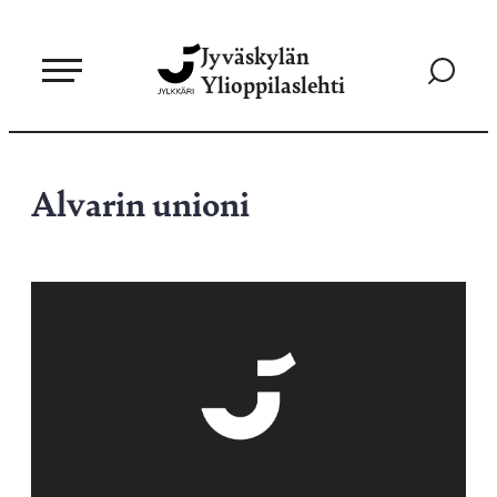
Siirry
Jyväskylän
suoraan
Siirry
Ylioppilaslehti
sisältöön
hakusivul
Alvarin unioni