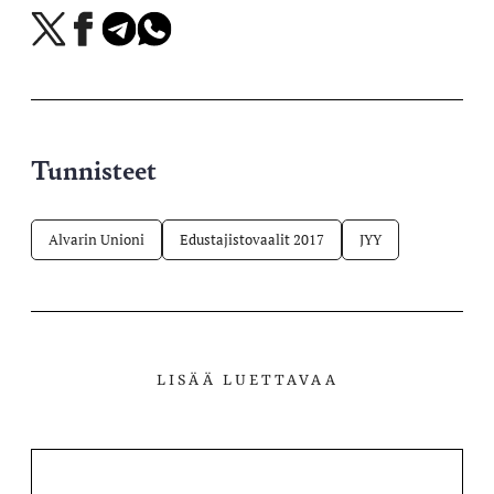
Jaa
Jaa
Jaa
Jaa
X-
Facebookissa
Telegramissa
WhatsAppissa
palvelussa
Tunnisteet
Alvarin Unioni
Edustajistovaalit 2017
JYY
LISÄÄ LUETTAVAA