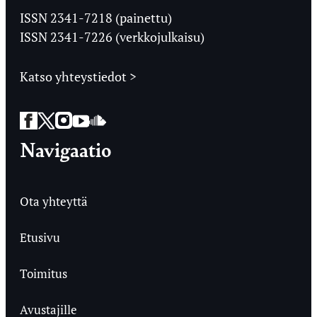
Ylioppilaslehti
ISSN 2341-7218 (painettu)
ISSN 2341-7226 (verkkojulkaisu)
Katso yhteystiedot >
Facebook
Twitter
Instagram
YouTube
SoundCloud
Navigaatio
Ota yhteyttä
Etusivu
Toimitus
Avustajille