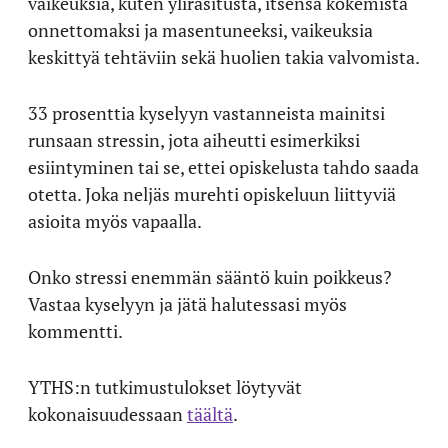
vaikeuksia, kuten ylirasitusta, itsensä kokemista
onnettomaksi ja masentuneeksi, vaikeuksia
keskittyä tehtäviin sekä huolien takia valvomista.
33 prosenttia kyselyyn vastanneista mainitsi
runsaan stressin, jota aiheutti esimerkiksi
esiintyminen tai se, ettei opiskelusta tahdo saada
otetta. Joka neljäs murehti opiskeluun liittyviä
asioita myös vapaalla.
Onko stressi enemmän sääntö kuin poikkeus?
Vastaa kyselyyn ja jätä halutessasi myös
kommentti.
YTHS:n tutkimustulokset löytyvät
kokonaisuudessaan
täältä
.