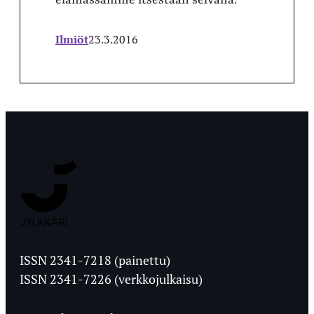
Ilmiöt
23.3.2016
Jyväskylän
Ylioppilaslehti
ISSN 2341-7218 (painettu)
ISSN 2341-7226 (verkkojulkaisu)