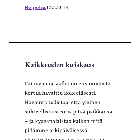
Helpotus
13.2.2014
Kaikkeuden kuiskaus
Painovoima-aallot on ensimmäistä
kertaa havaittu kokeellisesti.
Havainto todistaa, että yleinen
suhteellisuusteoria pitää paikkansa
– ja kyseenalaistaa kaiken mitä
pidämme arkipäiväisessä
elämässämme itsestään selvänä.