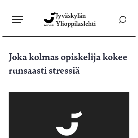
Siirry
Jyväskylän
suoraan
Siirry
Ylioppilaslehti
sisältöön
hakusivul
Joka kolmas opiskelija kokee
runsaasti stressiä