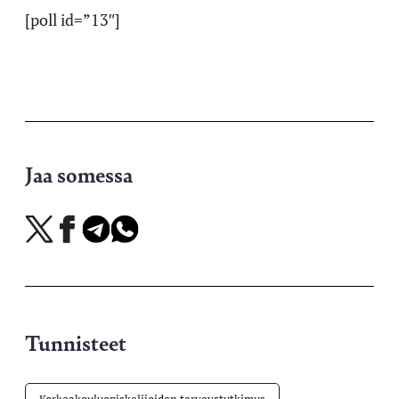
[poll id=”13″]
Jaa somessa
Jaa
Jaa
Jaa
Jaa
X-
Facebookissa
Telegramissa
WhatsAppissa
palvelussa
Tunnisteet
Korkeakouluopiskelijoiden terveystutkimus