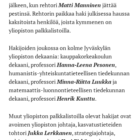
jälkeen, kun rehtori
Matti Manninen
jättää
pestinsä. Rehtorin paikkaa haki julkisessa haussa
kaksitoista henkilöä, joista kymmenen on
yliopiston palkkalistoilla.
Hakijoiden joukossa on kolme Jyväskylän
yliopiston dekaania: kauppakorkeakoulun
dekaani, professori
Hanna-Leena Pesonen
,
humanistis-yhteiskuntatieteellisen tiedekunnan
dekaani, professori
Minna-Riitta Luukka
ja
matemaattis-luonnontieteellisen tiedekunnan
dekaani, professori
Henrik Kunttu
.
Muut yliopiston palkkalistoilla olevat hakijat ovat
avoimen yliopiston johtaja, kasvatustieteiden
tohtori
Jukka Lerkkanen
, strategiajohtaja,