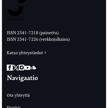
Jyväskylän
Ylioppilaslehti
ISSN 2341-7218 (painettu)
ISSN 2341-7226 (verkkojulkaisu)
Katso yhteystiedot >
Facebook
Twitter
Instagram
YouTube
SoundCloud
Navigaatio
Ota yhteyttä
Etusivu