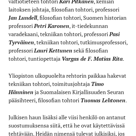
valtiotieteen tohtori
Kari Pitkänen
, kemian
laitoksen johtaja, filosofian tohtori, professori
Jan Lundell
, filosofian tohtori, Suomen historian
professori
Petri Karonen
, it-tiedekunnan
varadekaani, tekniikan tohtori, professori
Pasi
Tyrväinen
, tekniikan tohtori, tutkimusprofessori,
professori
Lauri Kettunen
sekä filosofian
tohtori, tuntiopettaja
Vargas de F. Matias Rita
.
Yliopiston ulkopuolelta rehtorin paikkaa hakevat
tekniikan tohtori, toimitusjohtaja
Timo
Hänninen
ja Suomalaisen Kirjallisuuden Seuran
pääsihteeri, filosofian tohtori
Tuomas Lehtonen
.
Julkisen haun lisäksi alle viisi henkilö on antanut
suostumuksensa siitä, että he ovat käytettävissä
tehtävään. Heidän nimensä tulevat julkisiksi, jos