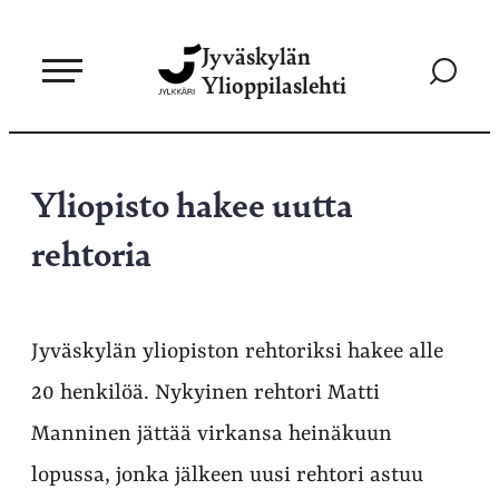
Siirry
Jyväskylän
suoraan
Siirry
Ylioppilaslehti
sisältöön
hakusivul
Yliopisto hakee uutta
rehtoria
Jyväskylän yliopiston rehtoriksi hakee alle
20 henkilöä. Nykyinen rehtori Matti
Manninen jättää virkansa heinäkuun
lopussa, jonka jälkeen uusi rehtori astuu