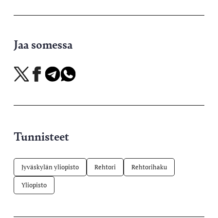
Jaa somessa
Jaa
Jaa
Jaa
Jaa
X-
Facebookissa
Telegramissa
WhatsAppissa
palvelussa
Tunnisteet
Jyväskylän yliopisto
Rehtori
Rehtorihaku
Yliopisto