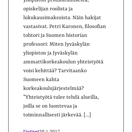
opiskelijan roolista ja
lukukausimaksuista. Näin hakijat
vastasivat. Petri Karonen, filosofian
tohtori ja Suomen historian
professori: Miten Jyväskylän
yliopiston ja Jyväskylän
ammattikorkeakoulun yhteistyötä
voisi kehittää? Tarvitaanko
Suomeen kahta
korkeakoulujärjestelmää?
”Yhteistyötä tulee tehdä alueilla,
joilla se on luontevaa ja
toiminnallisesti järkevää. […]
Uutiset
20.1.2017