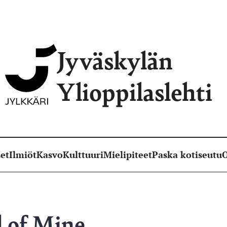
Jyväskylän
Ylioppilaslehti
et
Ilmiöt
Kasvo
Kulttuuri
Mielipiteet
Paska kotiseutu
O
d of Mine