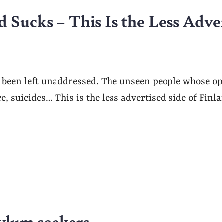
 Sucks – This Is the Less Adve
s been left unaddressed. The unseen people whose o
ce, suicides… This is the less advertised side of Finl
ylum seekers