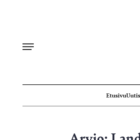
Siirry
suoraan
sisältöön
Etusivu
Uutis
Arvio: Lan