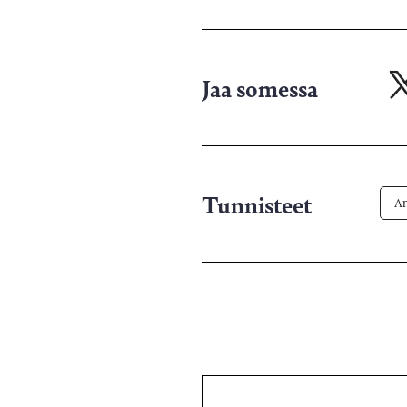
Jaa somessa
Ja
X-
pa
Tunnisteet
Ar