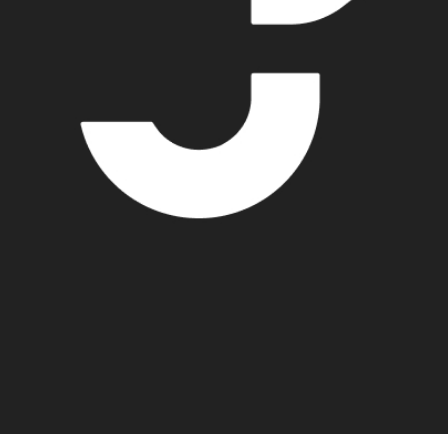
 Saksa 2015 |
100 min
skan rannikot täyteen toisen maailmansodan aikaan.
Soda
salaisia sotilaita, osa vielä teini-ikäisiä. Elokuva tarjoaa
 odottaa. Se ei ole järin yllätyksellinen, mutta käsittelee
ia näyttelevä
Roland Møller
vetää väkevän roolin ristirii
isuorituksista huolimatta Land of Mine ei onnistu luoma
hin, joten tragediat eivät puraise riittävän syvältä.