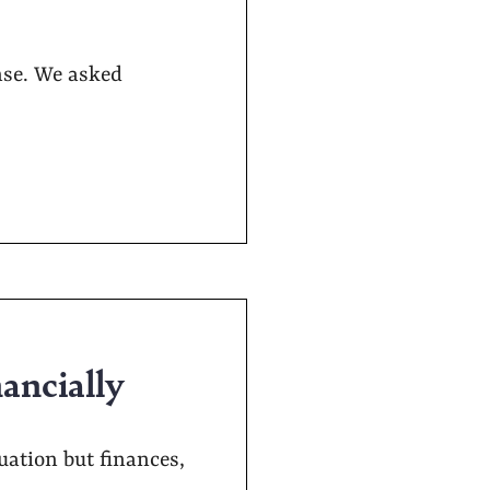
nse. We asked
nancially
ation but finances,