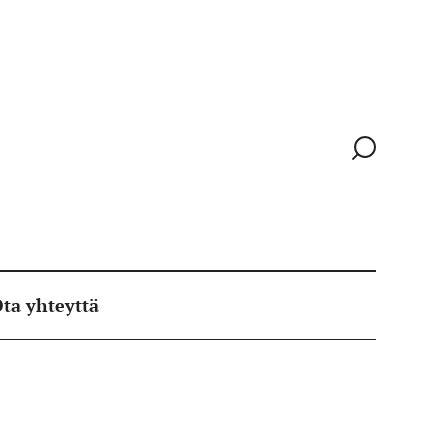
Siirry
hakusivull
ta yhteyttä