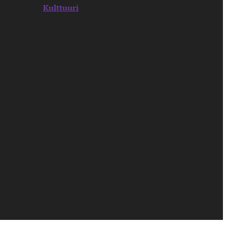
Kulttuuri
5.12.2016
n jälkeen siivous- ja
 tasaisen varmoja räjähdyksiä
 toimivasti sodan jälkeisen
tojen repimänä kersanttina.
an riittävän vahvaa