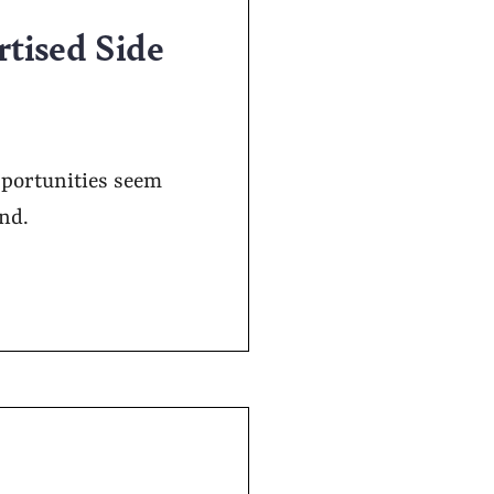
rtised Side
pportunities seem
and.