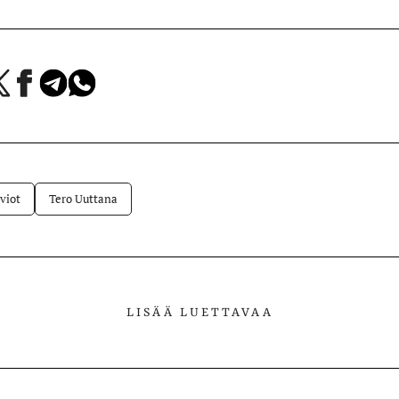
a
Jaa
Jaa
Jaa
Facebookissa
Telegramissa
WhatsAppissa
lvelussa
viot
Tero Uuttana
LISÄÄ LUETTAVAA