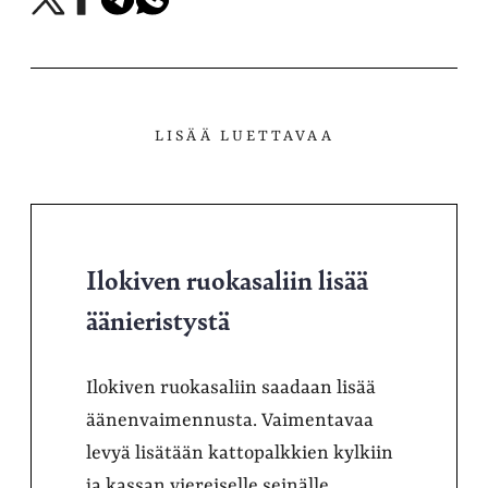
X-
Facebookissa
Telegramissa
WhatsAppissa
palvelussa
LISÄÄ LUETTAVAA
Ilokiven ruokasaliin lisää
äänieristystä
Ilokiven ruokasaliin saadaan lisää
äänenvaimennusta. Vaimentavaa
levyä lisätään kattopalkkien kylkiin
ja kassan viereiselle seinälle.