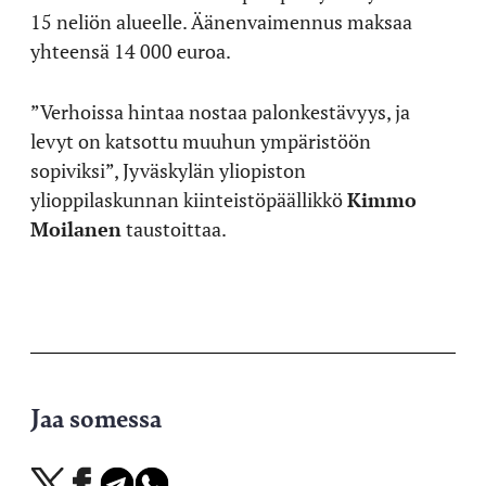
15 neliön alueelle. Äänenvaimennus maksaa
yhteensä 14 000 euroa.
”Verhoissa hintaa nostaa palonkestävyys, ja
levyt on katsottu muuhun ympäristöön
sopiviksi”, Jyväskylän yliopiston
ylioppilaskunnan kiinteistöpäällikkö
Kimmo
Moilanen
taustoittaa.
Jaa somessa
Jaa
Jaa
Jaa
Jaa