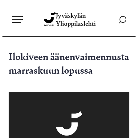
Siirry
Jyväskylän
suoraan
Siirry
Ylioppilaslehti
sisältöön
hakusivul
Ilokiveen äänenvaimennusta
marraskuun lopussa