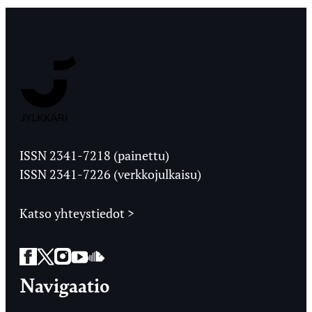
Jyväskylän
Ylioppilaslehti
ISSN 2341-7218 (painettu)
ISSN 2341-7226 (verkkojulkaisu)
Katso yhteystiedot >
Facebook
Twitter
Instagram
YouTube
SoundCloud
Navigaatio