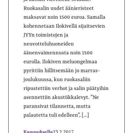
Ruokasalin uudet äänieristeet
maksavat noin 1500 euroa. Samalla
kohennetaan Ilokivellä sijaitsevien
JYYn toimistojen ja
neuvotteluhuoneiden
äänenvaimennusta noin 1500
eurolla. Ilokiven meluongelmaa
pyrittiin hillitsemään jo marras-
joulukuussa, kun ruokasaliin
ripustettiin verhot ja salin päätyihin
asennettiin akustiikkalevyt. ”Ne
paransivat tilannetta, mutta
palautetta tuli edelleen”, […]
Kampuksella
23.2.2017