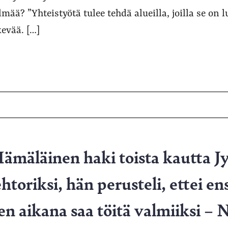
mää? ”Yhteistyötä tulee tehdä alueilla, joilla se on 
kevää. […]
ämäläinen haki toista kautta J
ehtoriksi, hän perusteli, ettei 
n aikana saa töitä valmiiksi – 