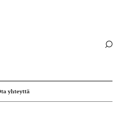
Siirry
hakusivull
ta yhteyttä