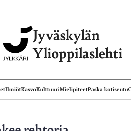
Jyväskylän
Ylioppilaslehti
et
Ilmiöt
Kasvo
Kulttuuri
Mielipiteet
Paska kotiseutu
O
akee rehtoria