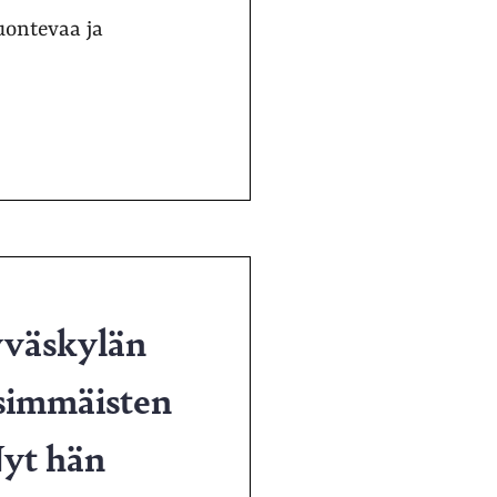
luontevaa ja
yväskylän
ensimmäisten
Nyt hän