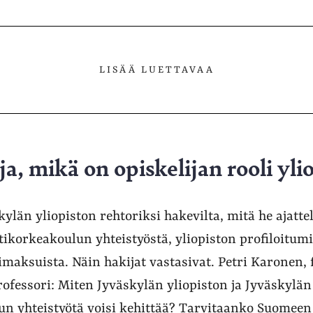
LISÄÄ LUETTAVAA
a, mikä on opiskelijan rooli yli
kylän yliopiston rehtoriksi hakevilta, mitä he ajatt
ikorkeakoulun yhteistyöstä, yliopiston profiloitumi
imaksuista. Näin hakijat vastasivat. Petri Karonen, f
ofessori: Miten Jyväskylän yliopiston ja Jyväskylän
n yhteistyötä voisi kehittää? Tarvitaanko Suomeen