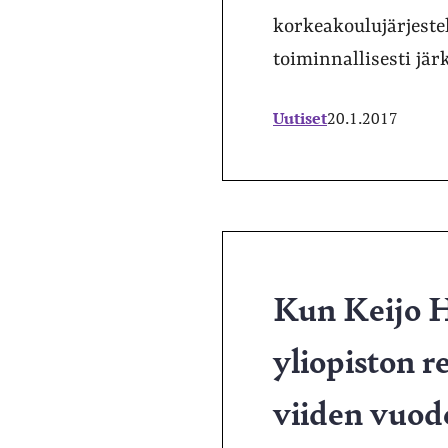
korkeakoulujärjestel
toiminnallisesti jär
Uutiset
20.1.2017
Kun Keijo H
yliopiston r
viiden vuode