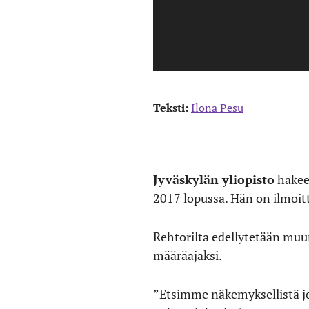
Teksti:
Ilona Pesu
Jyväskylän yliopisto
hakee 
2017 lopussa. Hän on ilmoitt
Rehtorilta edellytetään muu
määräajaksi.
”Etsimme näkemyksellistä joh