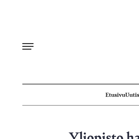
Siirry
suoraan
sisältöön
Etusivu
Uutis
Yliopisto h