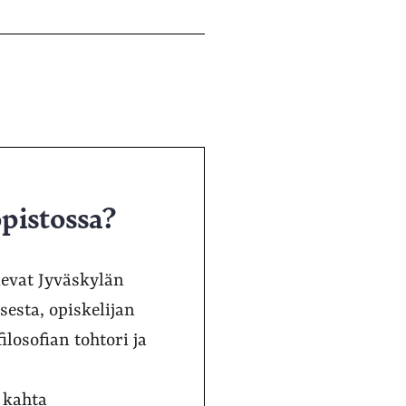
opistossa?
elevat Jyväskylän
sesta, opiskelijan
ilosofian tohtori ja
 kahta