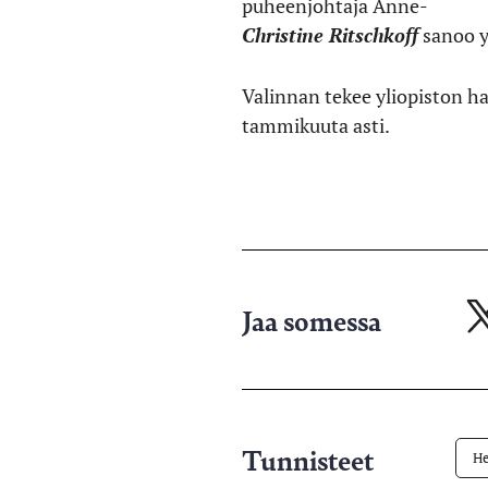
puheenjohtaja Anne-
Christine Ritschkoff
sanoo y
Valinnan tekee yliopiston ha
tammikuuta asti.
Jaa somessa
Ja
X-
pa
Tunnisteet
He