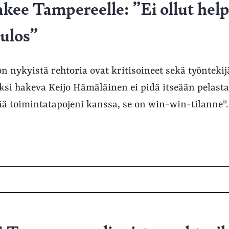
akee Tampereelle: ”Ei ollut hel
ulos”
 nykyistä rehtoria ovat kritisoineet sekä työntekijät
ksi hakeva Keijo Hämäläinen ei pidä itseään pelasta
sää toimintatapojeni kanssa, se on win-win-tilanne".