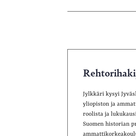
Rehtorihakij
Jylkkäri kysyi Jyväs
yliopiston ja ammatt
roolista ja lukukaus
Suomen historian pr
ammattikorkeakoulu