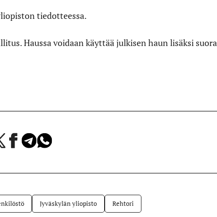
liopiston tiedotteessa.
llitus. Haussa voidaan käyttää julkisen haun lisäksi suor
a
Jaa
Jaa
Jaa
Facebookissa
Telegramissa
WhatsAppissa
lvelussa
nkilöstö
Jyväskylän yliopisto
Rehtori