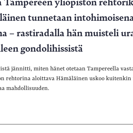
 Tampereen yliopiston rehtoriks
äinen tunnetaan intohimoisen
a – rastiradalla hän muisteli ur
lleen gondolihissistä
istä jännitti, miten hänet otetaan Tampereella vas
n rehtorina aloittava Hämäläinen uskoo kuitenkin n
taa mahdollisuuden.