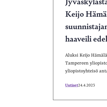
Jyväskylästä
Keijo Hämäl
suunnistajan
haaveili ede
Aluksi Keijo Hämälä
Tampereen yliopisto
yliopistoyhteisö an
Uutiset
24.4.2023