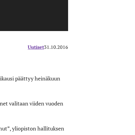
Uutiset
31.10.2016
ikausi päättyy heinäkuun
net valitaan viiden vuoden
nut”, yliopiston hallituksen