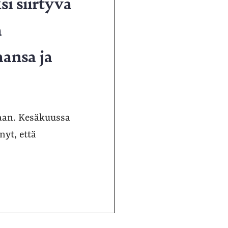
i siirtyvä
a
aansa ja
taan. Kesäkuussa
yt, että