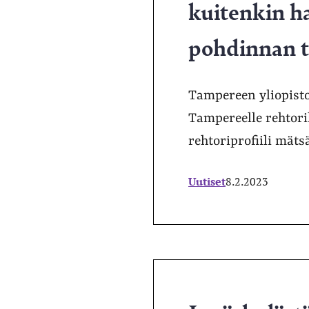
kuitenkin h
pohdinnan t
Tampereen yliopiston
Tampereelle rehtori
rehtoriprofiili mät
Uutiset
8.2.2023