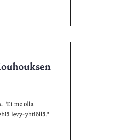
Mouhouksen
. "Ei me olla
iä levy-yhtiöllä."