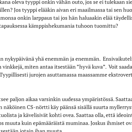
kana oleva tyyppi onkin vähän outo, jos se ei tulekaan sie
llen? Jos tyyppi elääkin aivan eri maailmassa tai sen hu
monsa onkin larppaus tai jos hän haluaakin elää täydelli
ä tapauksessa kämppishekumania tuhoon tuomittu?
etaan nykypäivänä yhä enemmän ja enemmän.
Ensivaikute
n vinkkejä, miten antaa itsestään ”hyvä kuva”.
Voit saada
n. Tyypillisesti jurojen asuttamassa maassamme ekstrover
itsee paljon aikaa varsinkin uudessa ympäristössä. Saattaa
näköinen CS-nörtti käy päänsä sisällä suurta myllerryst
tuolista ja kävelisivät kohti ovea. Saattaa olla, että ideo
los muuta kuin epämääräistä muminaa. Joskus ihmiset ovat 
itsestään jotain ihan muuta.