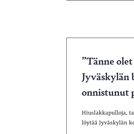
”Tänne olet
Jyväskylän b
onnistunut
Hiuslakkapulloja, ta
löytää Jyväskylän k