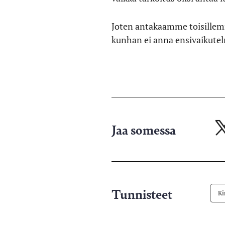
Joten antakaamme toisillemme
kunhan ei anna ensivaikutelm
Jaa somessa
Ja
X-
pa
Tunnisteet
K