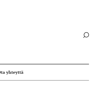
Siirry
hakusivull
ta yhteyttä