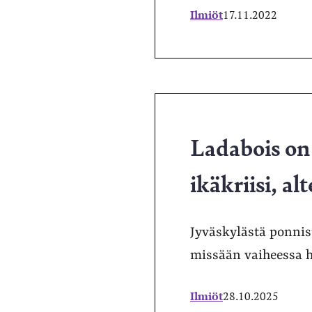
Ilmiöt
17.11.2022
Ladabois o
ikäkriisi, al
Jyväskylästä ponnist
missään vaiheessa h
Ilmiöt
28.10.2025