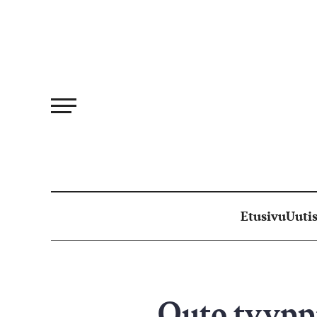
Siirry
suoraan
sisältöön
Etusivu
Uutis
Outo tyypp