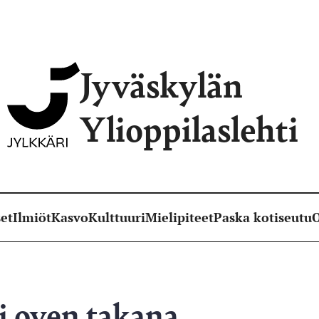
Jyväskylän
Ylioppilaslehti
et
Ilmiöt
Kasvo
Kulttuuri
Mielipiteet
Paska kotiseutu
O
i oven takana