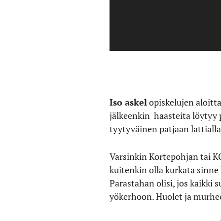
Iso askel
opiskelujen aloit
jälkeenkin haasteita löytyy p
tyytyväinen patjaan lattialla
Varsinkin Kortepohjan tai K
kuitenkin olla kurkata sinn
Parastahan olisi, jos kaikki 
yökerhoon. Huolet ja murhee