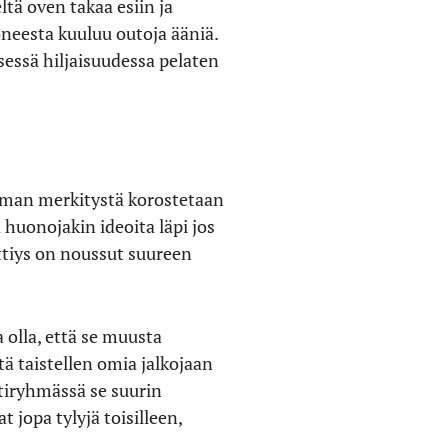
ltä oven takaa esiin ja
oneesta kuuluu outoja ääniä.
sessä hiljaisuudessa pelaten
lman merkitystä korostetaan
 huonojakin ideoita läpi jos
ttiys on noussut suureen
 olla, että se muusta
ä taistellen omia jalkojaan
intiryhmässä se suurin
jopa tylyjä toisilleen,