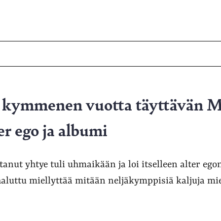
n kymmenen vuotta täyttävän 
ter ego ja albumi
anut yhtye tuli uhmaikään ja loi itselleen alter egon
aluttu miellyttää mitään neljäkymppisiä kaljuja mieh