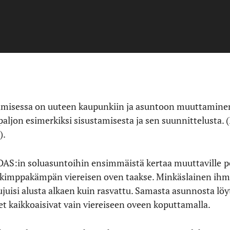
tamisessa on uuteen kaupunkiin ja asuntoon muuttamine
aljon esimerkiksi sisustamisesta ja sen suunnittelusta. (I
).
OAS:in soluasuntoihin ensimmäistä kertaa muuttaville
p
e kimppakämpän viereisen oven taakse. Minkäslainen ihmi
sujuisi alusta alkaen kuin rasvattu. Samasta asunnosta löyt
t kaikkoaisivat vain viereiseen oveen koputtamalla.