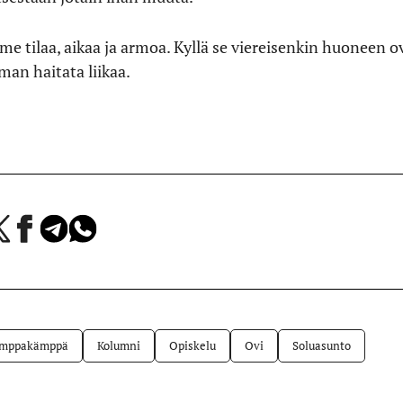
 tilaa, aikaa ja armoa. Kyllä se viereisenkin huoneen ov
an haitata liikaa.
a
Jaa
Jaa
Jaa
Facebookissa
Telegramissa
WhatsAppissa
lvelussa
imppakämppä
Kolumni
Opiskelu
Ovi
Soluasunto