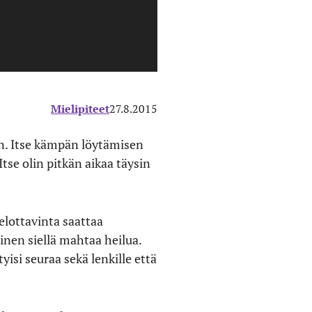
Mielipiteet
27.8.2015
n. Itse kämpän löytämisen
tse olin pitkän aikaa täysin
elottavinta saattaa
nen siellä mahtaa heilua.
yisi seuraa sekä lenkille että