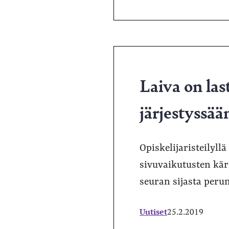
Laiva on last
järjestyssää
Opiskelijaristeilyl
sivuvaikutusten kärs
seuran sijasta peru
Uutiset
25.2.2019