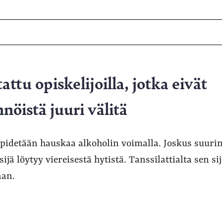
attu opiskelijoilla, jotka eivät
nnöistä juuri välitä
lä pidetään hauskaa alkoholin voimalla. Joskus suuri
ijä löytyy viereisestä hytistä. Tanssilattialta sen si
nan.