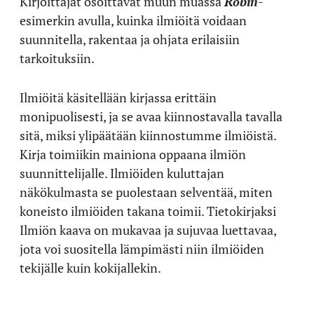
Kirjoittajat osoittavat muun muassa
Robin
-
esimerkin avulla, kuinka ilmiöitä voidaan
suunnitella, rakentaa ja ohjata erilaisiin
tarkoituksiin.
Ilmiöitä käsitellään kirjassa erittäin
monipuolisesti, ja se avaa kiinnostavalla tavalla
sitä, miksi ylipäätään kiinnostumme ilmiöistä.
Kirja toimiikin mainiona oppaana ilmiön
suunnittelijalle. Ilmiöiden kuluttajan
näkökulmasta se puolestaan selventää, miten
koneisto ilmiöiden takana toimii. Tietokirjaksi
Ilmiön kaava on mukavaa ja sujuvaa luettavaa,
jota voi suositella lämpimästi niin ilmiöiden
tekijälle kuin kokijallekin.