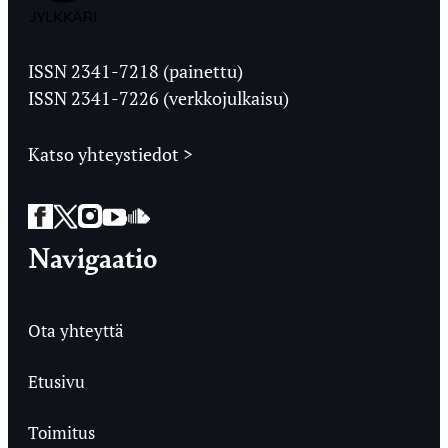
Jyväskylän
Ylioppilaslehti
ISSN 2341-7218 (painettu)
ISSN 2341-7226 (verkkojulkaisu)
Katso yhteystiedot >
Facebook
Twitter
Instagram
YouTube
SoundCloud
Navigaatio
Ota yhteyttä
Etusivu
Toimitus