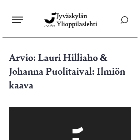
Siirry
Jyväskylän
suoraan
Siirry
Ylioppilaslehti
sisältöön
hakusivul
Arvio: Lauri Hilliaho &
Johanna Puolitaival: Ilmiön
kaava