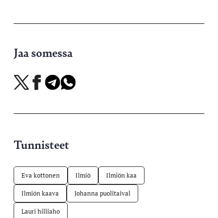
Jaa somessa
Jaa
Jaa
Jaa
Jaa
X-
Facebookissa
Telegramissa
WhatsAppissa
palvelussa
Tunnisteet
Eva kottonen
Ilmiö
Ilmiön kaa
Ilmiön kaava
Johanna puolitaival
Lauri hilliaho