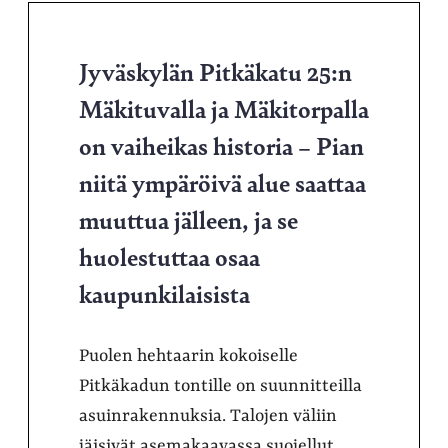
Jyväskylän Pitkäkatu 25:n
Mäkituvalla ja Mäkitorpalla
on vaiheikas historia – Pian
niitä ympäröivä alue saattaa
muuttua jälleen, ja se
huolestuttaa osaa
kaupunkilaisista
Puolen hehtaarin kokoiselle
Pitkäkadun tontille on suunnitteilla
asuinrakennuksia. Talojen väliin
jäisivät asemakaavassa suojellut