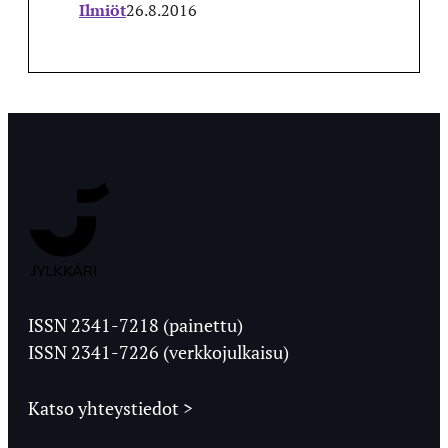
Ilmiöt
26.8.2016
Jyväskylän
Ylioppilaslehti
ISSN 2341-7218 (painettu)
ISSN 2341-7226 (verkkojulkaisu)
Katso yhteystiedot >