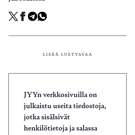
Jaa
Jaa
Jaa
Jaa
X-
Facebookissa
Telegramissa
WhatsAppissa
palvelussa
LISÄÄ LUETTAVAA
JYYn verkkosivuilla on
julkaistu useita tiedostoja,
jotka sisälsivät
henkilötietoja ja salassa