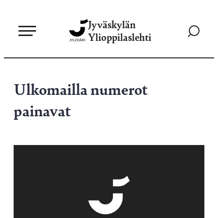
Siirry
Jyväskylän
suoraan
Siirry
Ylioppilaslehti
sisältöön
hakusivul
Ulkomailla numerot
painavat