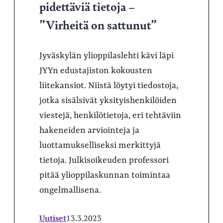
pidettäviä tietoja –
”Virheitä on sattunut”
Jyväskylän ylioppilaslehti kävi läpi
JYYn edustajiston kokousten
liitekansiot. Niistä löytyi tiedostoja,
jotka sisälsivät yksityishenkilöiden
viestejä, henkilötietoja, eri tehtäviin
hakeneiden arviointeja ja
luottamukselliseksi merkittyjä
tietoja. Julkisoikeuden professori
pitää ylioppilaskunnan toimintaa
ongelmallisena.
Uutiset
13.3.2023