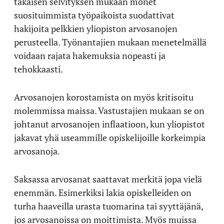
takaisen selvityksen mukaan monet
suosituimmista työpaikoista suodattivat
hakijoita pelkkien yliopiston arvosanojen
perusteella. Työnantajien mukaan menetelmällä
voidaan rajata hakemuksia nopeasti ja
tehokkaasti.
Arvosanojen korostamista on myös kritisoitu
molemmissa maissa. Vastustajien mukaan se on
johtanut arvosanojen inflaatioon, kun yliopistot
jakavat yhä useammille opiskelijoille korkeimpia
arvosanoja.
Saksassa arvosanat saattavat merkitä jopa vielä
enemmän. Esimerkiksi lakia opiskelleiden on
turha haaveilla urasta tuomarina tai syyttäjänä,
jos arvosanoissa on moittimista. Myös muissa