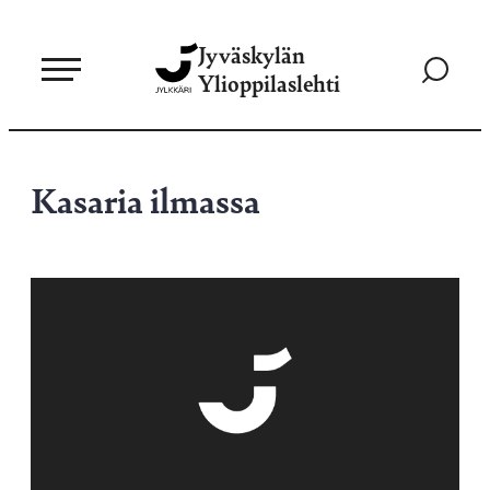
Siirry
Jyväskylän
suoraan
Siirry
Ylioppilaslehti
sisältöön
hakusivul
Kasaria ilmassa