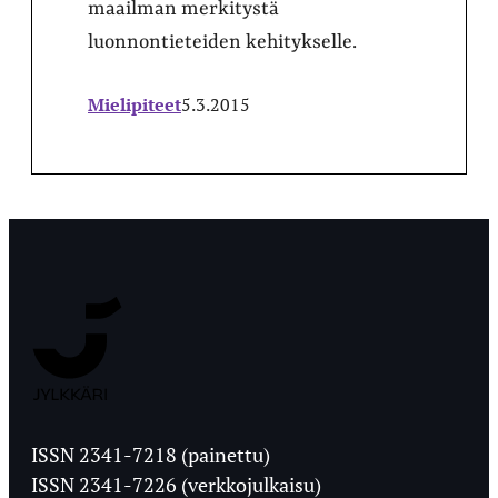
maailman merkitystä
luonnontieteiden kehitykselle.
Mielipiteet
5.3.2015
Jyväskylän
Ylioppilaslehti
ISSN 2341-7218 (painettu)
ISSN 2341-7226 (verkkojulkaisu)