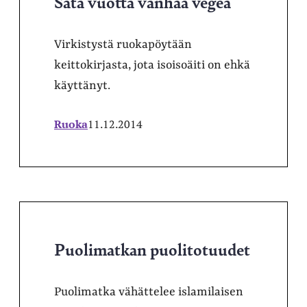
Sata vuotta vanhaa vegeä
Virkistystä ruokapöytään
keittokirjasta, jota isoisoäiti on ehkä
käyttänyt.
Ruoka
11.12.2014
Puolimatkan puolitotuudet
Puolimatka vähättelee islamilaisen