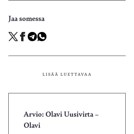
Jaa somessa
Jaa
Jaa
Jaa
Jaa
X-
Facebookissa
Telegramissa
WhatsAppissa
palvelussa
LISÄÄ LUETTAVAA
Arvio: Olavi Uusivirta –
Olavi