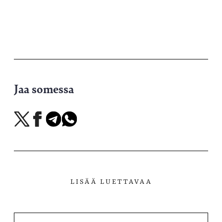
Jaa somessa
Jaa
Jaa
Jaa
Jaa
X-
Facebookissa
Telegramissa
WhatsAppissa
palvelussa
LISÄÄ LUETTAVAA