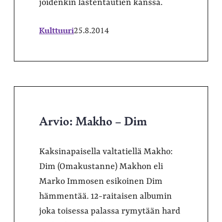
joidenkin lastentautien kanssa.
Kulttuuri
25.8.2014
Arvio: Makho – Dim
Kaksinapaisella valtatiellä Makho:
Dim (Omakustanne) Makhon eli
Marko Immosen esikoinen Dim
hämmentää. 12-raitaisen albumin
joka toisessa palassa rymytään hard