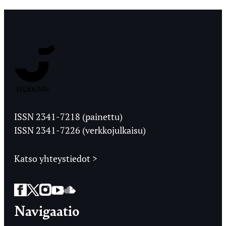
Jyväskylän
Ylioppilaslehti
ISSN 2341-7218 (painettu)
ISSN 2341-7226 (verkkojulkaisu)
Katso yhteystiedot >
Facebook
Twitter
Instagram
YouTube
SoundCloud
Navigaatio