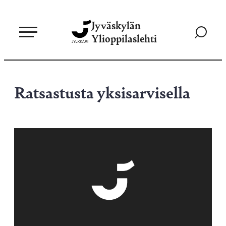
Siirry
Jyväskylän
suoraan
Siirry
Ylioppilaslehti
sisältöön
hakusivul
Ratsastusta yksisarvisella