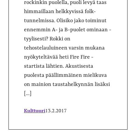
rockinkin puolella, puoli levyä taas
himmaillaan helkkyvissä folk-
tunnelmissa. Olisiko jako toiminut
ennemmin A- ja B-puolet ominaan -
tyylisesti? Rokki on
tehostelauluineen varsin mukana
nyökyteltävää heti Fire Fire -
startista lähtien. Akustisesta
puolesta päällimmäinen mielikuva
on mainion taustahelkynnän lisäksi
[…]
Kulttuuri
13.2.2017