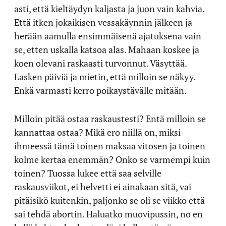
asti, että kieltäydyn kaljasta ja juon vain kahvia.
Että itken jokaikisen vessakäynnin jälkeen ja
herään aamulla ensimmäisenä ajatuksena vain
se, etten uskalla katsoa alas. Mahaan koskee ja
koen olevani raskaasti turvonnut. Väsyttää.
Lasken päiviä ja mietin, että milloin se näkyy.
Enkä varmasti kerro poikaystävälle mitään.
Milloin pitää ostaa raskaustesti? Entä milloin se
kannattaa ostaa? Mikä ero niillä on, miksi
ihmeessä tämä toinen maksaa vitosen ja toinen
kolme kertaa enemmän? Onko se varmempi kuin
toinen? Tuossa lukee että saa selville
raskausviikot, ei helvetti ei ainakaan sitä, vai
pitäisikö kuitenkin, paljonko se oli se viikko että
sai tehdä abortin. Haluatko muovipussin, no en