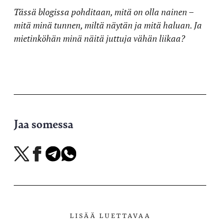
Tässä blogissa pohditaan, mitä on olla nainen –
mitä minä tunnen, miltä näytän ja mitä haluan. Ja
mietinköhän minä näitä juttuja vähän liikaa?
Jaa somessa
Jaa
Jaa
Jaa
Jaa
X-
Facebookissa
Telegramissa
WhatsAppissa
palvelussa
LISÄÄ LUETTAVAA