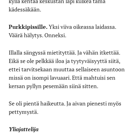
kyllä kehtaa keskustan läpi kulkea tämä
kädessäkään.
Purkkipissille.
Yksi viiva oikeassa laidassa.
Väärä hälytys. Onneksi.
Illalla sängyssä mietityttää. Ja vähän itkettää.
Eikä se ole pelkkää iloa ja tyytyväisyyttä siitä,
ettei tarvitsekaan muuttaa sellaiseen asuntoon
missä on isompi lavuaari. Että mahtuisi sen
kersan pyllyn pesemään siinä sitten.
Se oli pientä haikeutta. Ja aivan pienesti myös
pettymystä.
Yliajattelija