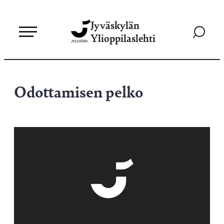
Siirry
Jyväskylän
suoraan
Siirry
Ylioppilaslehti
sisältöön
hakusivul
Odottamisen pelko