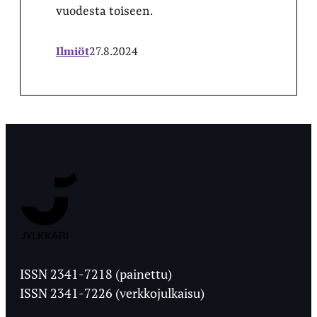
vuodesta toiseen.
Ilmiöt
27.8.2024
Jyväskylän
Ylioppilaslehti
ISSN 2341-7218 (painettu)
ISSN 2341-7226 (verkkojulkaisu)