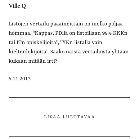
Ville Q
Listojen vertailu pääaineittain on melko pöljää
hommaa. "Kappas, PDllä on listoillaan 99% KKKn
tai ITn opiskelijoita", "YKn listalla vain
kieltenlukijoita". Saako näistä vertailuista yhtään
kukaan mitään irti?
5.11.2013
LISÄÄ LUETTAVAA