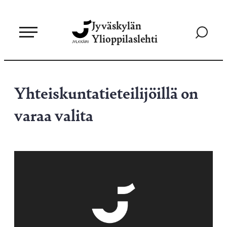
Siirry
Jyväskylän
suoraan
Siirry
Ylioppilaslehti
sisältöön
hakusivul
Yhteiskuntatieteilijöillä on
varaa valita