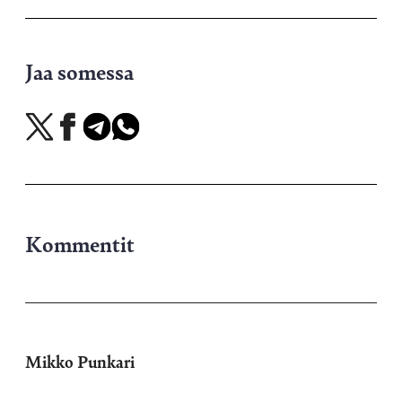
Jaa somessa
Jaa
Jaa
Jaa
Jaa
X-
Facebookissa
Telegramissa
WhatsAppissa
palvelussa
Kommentit
Mikko Punkari