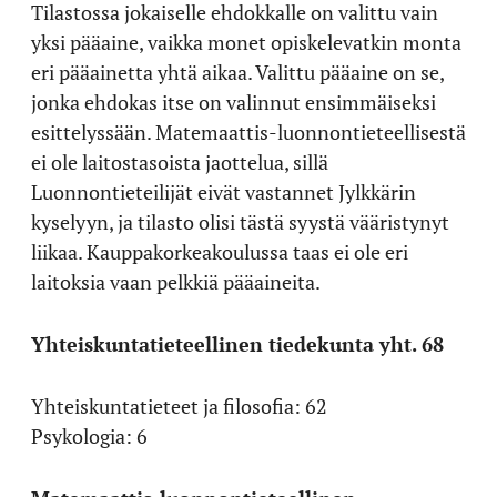
Tilastossa jokaiselle ehdokkalle on valittu vain
yksi pääaine, vaikka monet opiskelevatkin monta
eri pääainetta yhtä aikaa. Valittu pääaine on se,
jonka ehdokas itse on valinnut ensimmäiseksi
esittelyssään. Matemaattis-luonnontieteellisestä
ei ole laitostasoista jaottelua, sillä
Luonnontieteilijät eivät vastannet Jylkkärin
kyselyyn, ja tilasto olisi tästä syystä vääristynyt
liikaa. Kauppakorkeakoulussa taas ei ole eri
laitoksia vaan pelkkiä pääaineita.
Yhteiskuntatieteellinen tiedekunta yht. 68
Yhteiskuntatieteet ja filosofia: 62
Psykologia: 6