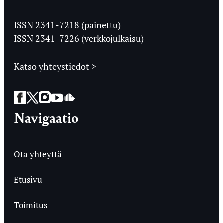
Jyväskylän
Ylioppilaslehti
ISSN 2341-7218 (painettu)
ISSN 2341-7226 (verkkojulkaisu)
Katso yhteystiedot >
Facebook
Twitter
Instagram
YouTube
SoundCloud
Navigaatio
Ota yhteyttä
Etusivu
Toimitus