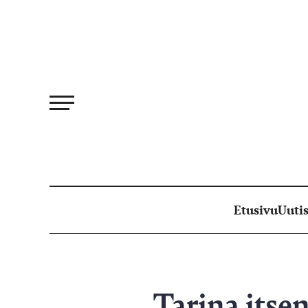
Siirry
suoraan
sisältöön
Etusivu
Uutis
Tarina itse