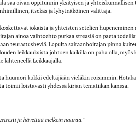
a saa oivan oppitunnin yksityisen ja yhteiskunnallisen t
imillinen, itsekäs ja lyhytnäköinen valittaja.
koskettavat jokaista ja yhteisten setelien hupeneminen 
tajan ainoa vaihtoehto purkaa stressiä on paeta todellisu
n teurastusheviä. Lopulta sairaanhoitajan pinna kuiten
louden leikkauksista johtuen kaikilla on paha olla, myös
e lähteneellä Leikkaajalla.
 huumori kukkii edeltäjiään vieläkin roisimmin. Hotakai
sta toimii loistavasti yhdessä kirjan tematiikan kanssa.
yysisesti ja hävettää melkein nauraa.”