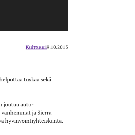
Kulttuuri
9.10.2013
 helpottaa tuskaa sekä
n joutuu auto-
t vanhemmat ja Sierra
a hyvinvointiyhteiskunta.