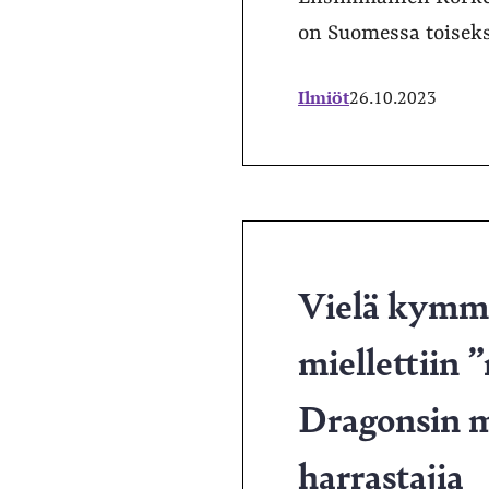
on Suomessa toiseksi
Ilmiöt
26.10.2023
Vielä kymme
miellettiin
Dragonsin ma
harrastajia