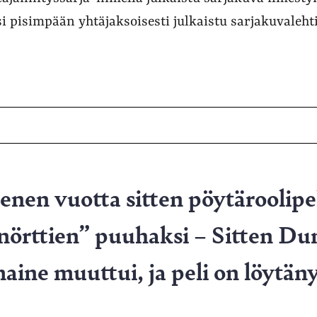
 pisimpään yhtäjaksoisesti julkaistu sarjakuvalehti
nen vuotta sitten pöytäroolipel
 ”nörttien” puuhaksi – Sitten D
ine muuttui, ja peli on löytäny