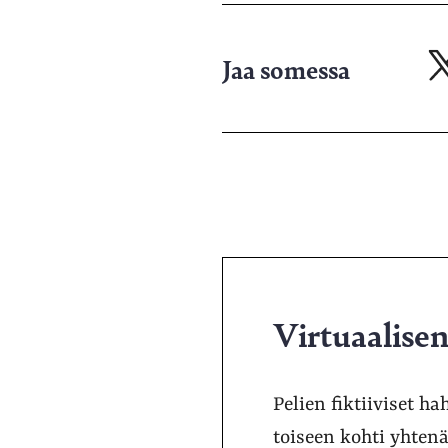
Jaa somessa
Ja
X-
pa
Virtuaalisen
Pelien fiktiiviset h
toiseen kohti yhten