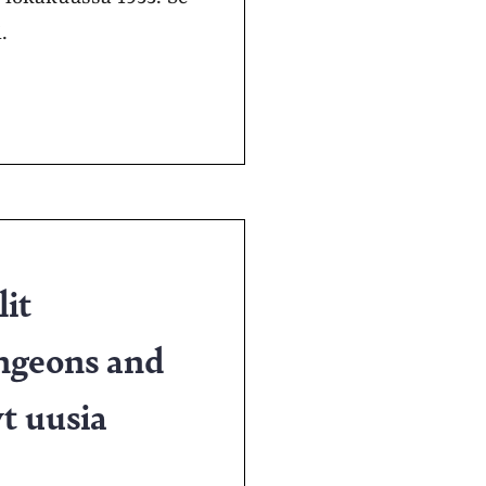
.
it
ungeons and
t uusia