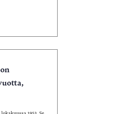
 on
uotta,
 lokakuussa 1953. Se