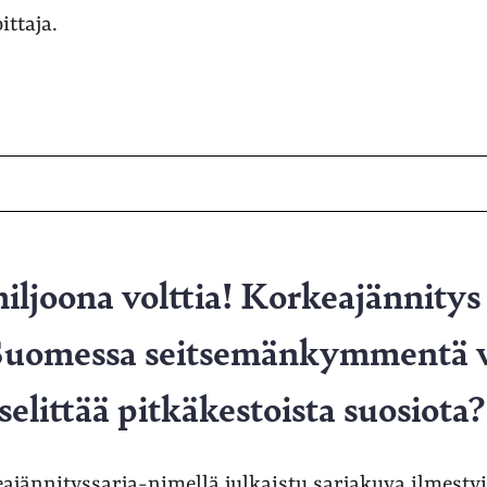
ittaja.
iljoona volttia! Korkeajännitys
 Suomessa seitsemänkymmentä v
elittää pitkäkestoista suosiota?
ännityssarja-nimellä julkaistu sarjakuva ilmestyi