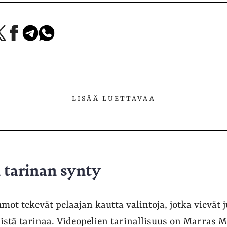
a
Jaa
Jaa
Jaa
Facebookissa
Telegramissa
WhatsAppissa
lvelussa
LISÄÄ LUETTAVAA
 tarinan synty
ahmot tekevät pelaajan kautta valintoja, jotka vievät
äistä tarinaa. Videopelien tarinallisuus on Marras 