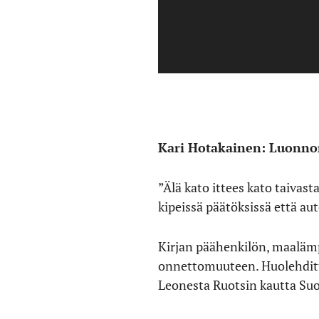
Kari Hotakainen: Luonnon
”Älä kato ittees kato taivas
kipeissä päätöksissä että a
Kirjan päähenkilön, maalämp
onnettomuuteen. Huolehditta
Leonesta Ruotsin kautta Su