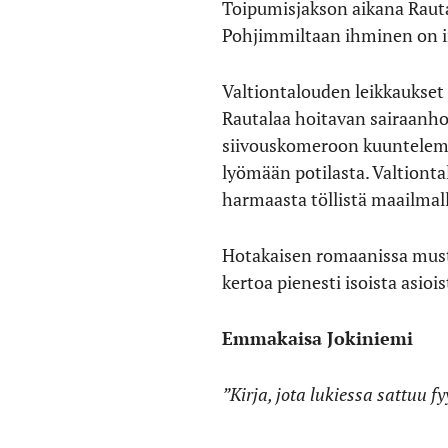
Toipumisjakson aikana Rautal
Pohjimmiltaan ihminen on inh
Valtiontalouden leikkaukset 
Rautalaa hoitavan sairaanhoi
siivouskomeroon kuuntelemaa
lyömään potilasta. Valtionta
harmaasta töllistä maailmall
Hotakaisen romaanissa musta
kertoa pienesti isoista asioi
Emmakaisa Jokiniemi
”Kirja, jota lukiessa sattuu f