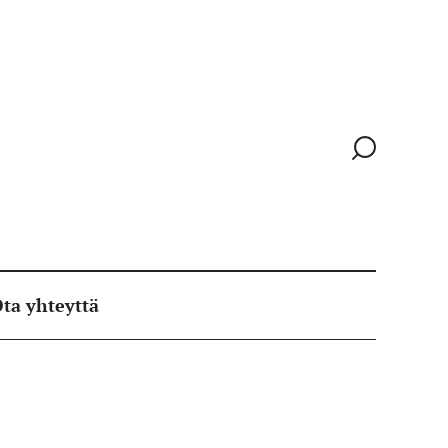
Siirry
hakusivull
ta yhteyttä