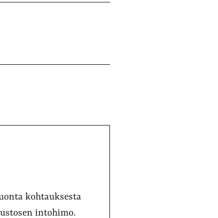
 juonta kohtauksesta
Mustosen intohimo.