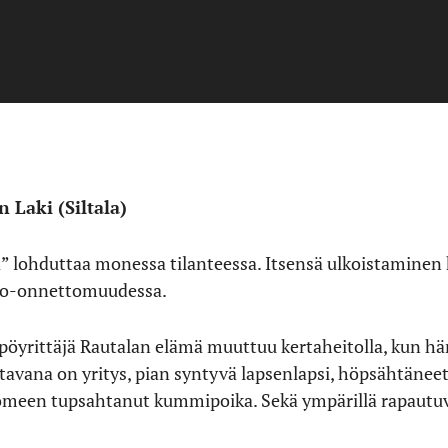
 Laki (Siltala)
ta” lohduttaa monessa tilanteessa. Itsensä ulkoistaminen
uto-onnettomuudessa.
öyrittäjä Rautalan elämä muuttuu kertaheitolla, kun hä
vana on yritys, pian syntyvä lapsenlapsi, höpsähtänee
omeen tupsahtanut kummipoika. Sekä ympärillä rapautuv