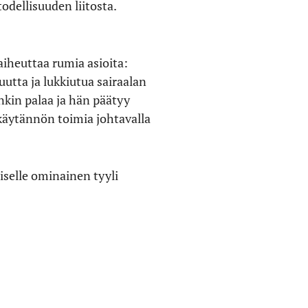
odellisuuden liitosta.
aiheuttaa rumia asioita:
utta ja lukkiutua sairaalan
kin palaa ja hän päätyy
 käytännön toimia johtavalla
selle ominainen tyyli