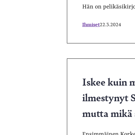
Hän on pelikäsikirjo
Ihmiset
22.3.2024
Iskee kuin m
ilmestynyt
mutta mikä s
Ensimmäinen Korkeaj