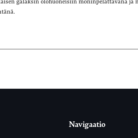
kaisen galaksin olohuoneisiin moninpelattavana ja 
ntänä.
Navigaatio