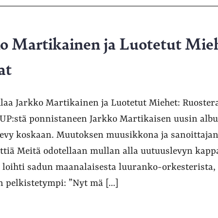
ko Martikainen ja Luotetut Mie
at
aa Jarkko Martikainen ja Luotetut Miehet: Ruoster
YUP:stä ponnistaneen Jarkko Martikaisen uusin alb
levy koskaan. Muutoksen muusikkona ja sanoittajana
ttiä Meitä odotellaan mullan alla uutuuslevyn kapp
loihti sadun maanalaisesta luuranko-orkesterista, u
n pelkistetympi: ”Nyt mä […]