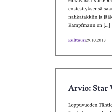
elokuvassa Kortepohj
ensiesityksensä sa
nahkatakkiin ja jää
Kampfmann on […]
Kulttuuri
29.10.2018
Arvio: Star 
Loppuvuoden Tähtien