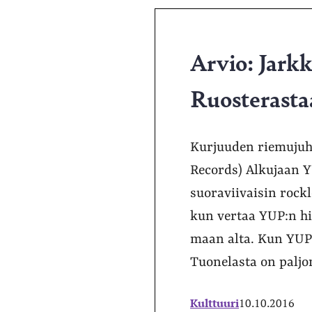
Arvio: Jark
Ruosterasta
Kurjuuden riemujuhl
Records) Alkujaan 
suoraviivaisin rock
kun vertaa YUP:n hi
maan alta. Kun YUP 
Tuonelasta on paljo
Kulttuuri
10.10.2016