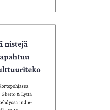
 nistejä
tapahtuu
ulttuuriteko
“Kortepohjassa
i Ghetto & Lyttä
 tehdyssä indie-