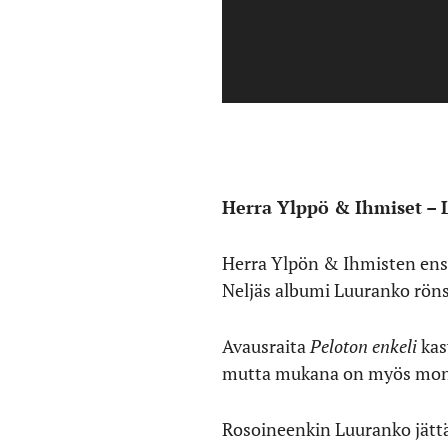
Herra Ylppö & Ihmiset – 
Herra Ylpön & Ihmisten ensim
Neljäs albumi Luuranko rönsyi
Avausraita
Peloton enkeli
kas
mutta mukana on myös monta 
Rosoineenkin Luuranko jättää