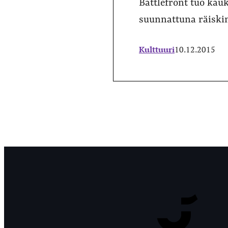
Battlefront tuo kau
suunnattuna räiski
Kulttuuri
10.12.2015