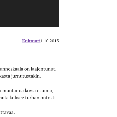
Kulttuuri
1.10.2013
 tunneskaala on laajentunut.
skasta jurnutustakin.
oaa muutamia kovia osumia,
ita kolisee turhan ontosti.
uttavaa.