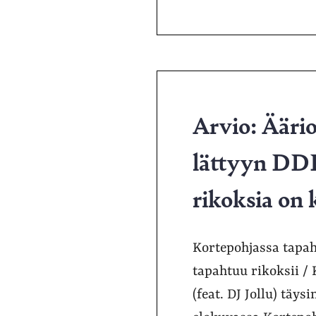
Arvio: Äärio
lättyyn DDR
rikoksia on 
Kortepohjassa tapah
tapahtuu rikoksii / 
(feat. DJ Jollu) täy