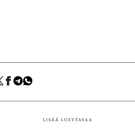
a
Jaa
Jaa
Jaa
Facebookissa
Telegramissa
WhatsAppissa
lvelussa
LISÄÄ LUETTAVAA