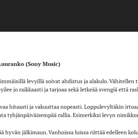
Luuranko (Sony Music)
mäisillä levyillä soivat ahdistus ja alakulo. Vähitellen
lee jo raikkaasti ja tarjoaa sekä letkeää svengiä että ra
vaa hitaasti ja vakuuttaa nopeasti. Loppulevyltäkin irt
tyhjänpäiväisempää rallia. Esimerkiksi levyn nimikkora
 hyvän jälkimaun. Vanhoissa luissa riittää edelleen kol