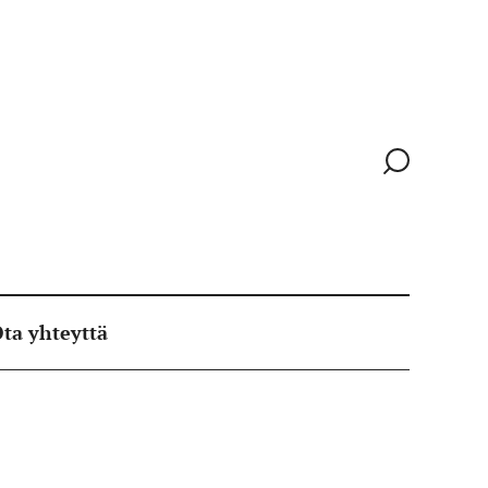
Siirry
hakusivull
ta yhteyttä