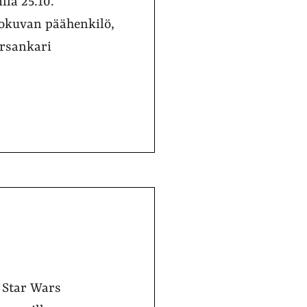
lla 25.10.
okuvan päähenkilö,
ersankari
ä Star Wars