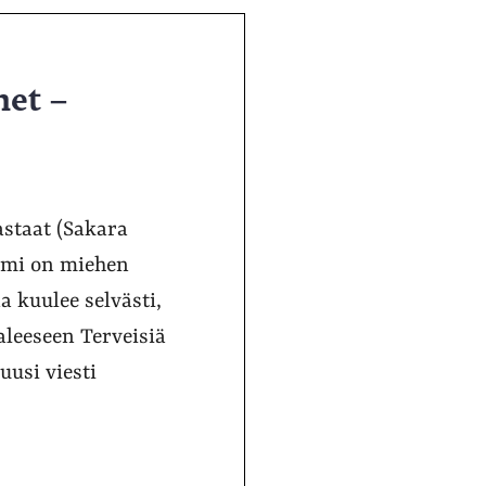
het –
astaat (Sakara
umi on miehen
 kuulee selvästi,
aleeseen Terveisiä
usi viesti