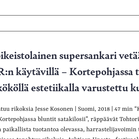
ikeistolainen supersankari vetää
:n käytävillä – Kortepohjassa 
kököllä estetiikalla varustettu k
tuu rikoksia Jesse Kosonen | Suomi, 2018 | 47 min 
Kortepohjassa bluntit satakilosii”, räppäävät Tohtor
sin paikallista tuotantoa olevassa, harrastelijavoimin