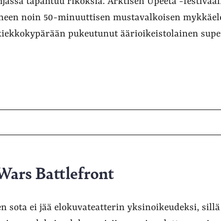
assa tapahtuu rikoksia. Arktisen Upeeta -festivaali
aneen noin 50-minuuttisen mustavalkoisen mykkäel
kiekkokypärään pukeutunut äärioikeistolainen sup
Wars Battlefront
 sota ei jää elokuvateatterin yksinoikeudeksi, sill