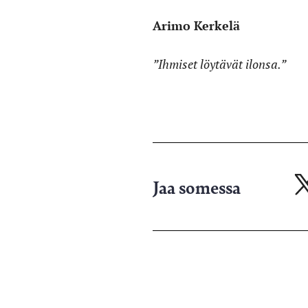
Arimo Kerkelä
”Ihmiset löytävät ilonsa.”
Jaa somessa
Ja
X-
pa