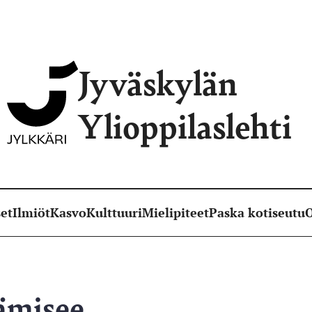
Jyväskylän
Ylioppilaslehti
et
Ilmiöt
Kasvo
Kulttuuri
Mielipiteet
Paska kotiseutu
O
ämisee