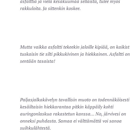
asfalttia ja vielä kesäkuumaa sellaista, tulee myös
rakkuloita. Ja sittenkin koskee.
Mutta vaikka asfaltti tekeekin jaloille kipiää, on kaikista
tuskaisin tie silti pikkukivinen ja hiekkainen. Asfaltti on
sentään tasaista!
Paljasjalkakävelyn tavallisin muoto on todennäköisesti
kesäiltaisin hiekkarantaa pitkin käppäily kohti
auringonlaskua rakastetun kanssa… No, järvivesi on
onneksi puhdasta. Samaa ei välttämättä voi sanoa
suihkulähtestä.