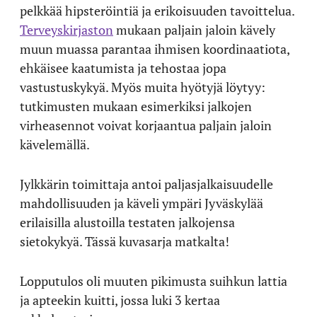
pelkkää hipsteröintiä ja erikoisuuden tavoittelua.
Terveyskirjaston
mukaan paljain jaloin kävely
muun muassa parantaa ihmisen koordinaatiota,
ehkäisee kaatumista ja tehostaa jopa
vastustuskykyä. Myös muita hyötyjä löytyy:
tutkimusten mukaan esimerkiksi jalkojen
virheasennot voivat korjaantua paljain jaloin
kävelemällä.
Jylkkärin toimittaja antoi paljasjalkaisuudelle
mahdollisuuden ja käveli ympäri Jyväskylää
erilaisilla alustoilla testaten jalkojensa
sietokykyä. Tässä kuvasarja matkalta!
Lopputulos oli muuten pikimusta suihkun lattia
ja apteekin kuitti, jossa luki 3 kertaa