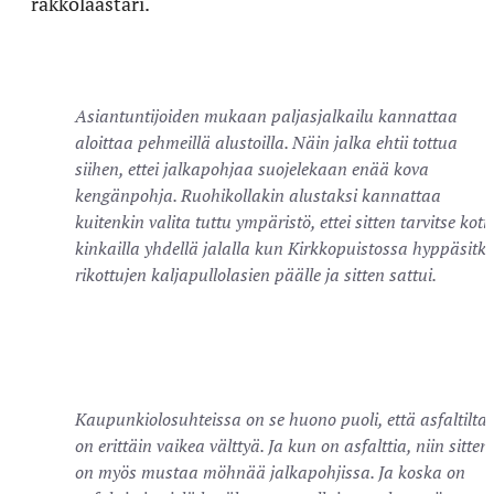
rakkolaastari.
Asiantuntijoiden mukaan paljasjalkailu kannattaa
aloittaa pehmeillä alustoilla. Näin jalka ehtii tottua
siihen, ettei jalkapohjaa suojelekaan enää kova
kengänpohja. Ruohikollakin alustaksi kannattaa
kuitenkin valita tuttu ympäristö, ettei sitten tarvitse koti
kinkailla yhdellä jalalla kun Kirkkopuistossa hyppäsitki
rikottujen kaljapullolasien päälle ja sitten sattui.
Kaupunkiolosuhteissa on se huono puoli, että asfaltilta
on erittäin vaikea välttyä. Ja kun on asfalttia, niin sitten
on myös mustaa möhnää jalkapohjissa. Ja koska on