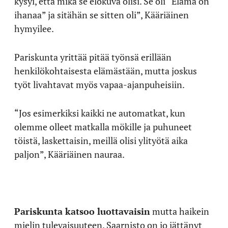
kysyi, että mikä se elokuva olisi. Se oli “Elämä on
ihanaa” ja sitähän se sitten oli”, Kääriäinen
hymyilee.
Pariskunta yrittää pitää työnsä erillään
henkilökohtaisesta elämästään, mutta joskus
työt livahtavat myös vapaa-ajanpuheisiin.
“Jos esimerkiksi kaikki ne automatkat, kun
olemme olleet matkalla mökille ja puhuneet
töistä, laskettaisin, meillä olisi ylityötä aika
paljon”, Kääriäinen nauraa.
Pariskunta katsoo luottavaisin
mutta haikein
mielin tulevaisuuteen. Saarnisto on jo jättänyt