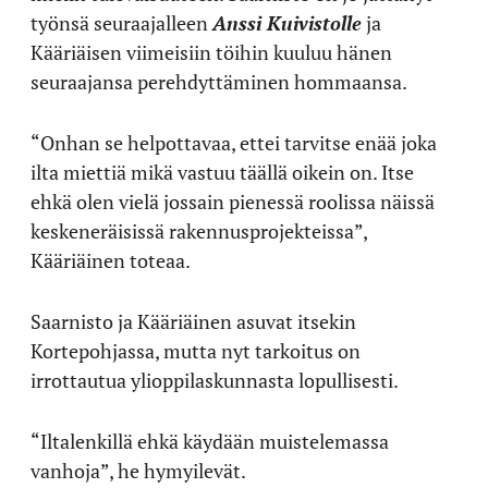
työnsä seuraajalleen
Anssi Kuivistolle
ja
Kääriäisen viimeisiin töihin kuuluu hänen
seuraajansa perehdyttäminen hommaansa.
“Onhan se helpottavaa, ettei tarvitse enää joka
ilta miettiä mikä vastuu täällä oikein on. Itse
ehkä olen vielä jossain pienessä roolissa näissä
keskeneräisissä rakennusprojekteissa”,
Kääriäinen toteaa.
Saarnisto ja Kääriäinen asuvat itsekin
Kortepohjassa, mutta nyt tarkoitus on
irrottautua ylioppilaskunnasta lopullisesti.
“Iltalenkillä ehkä käydään muistelemassa
vanhoja”, he hymyilevät.