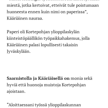
miestä, jotka kertoivat, etteivät tule poistumaan
huoneesta ennen kuin nimi on paperissa”,
Kääriäinen nauraa.
Paperi oli Kortepohjan ylioppilaskylän
kiinteistöpäällikön työpaikkahakemus, jolla
Kääriäinen palasi lopullisesti takaisin
Jyväskylään.
Saarnistolla ja Kääriäisellä on
monia sekä
hyviä että huonoja muistoja Kortepohjan
ajoistaan.
“Aloittaessani työssä ylioppilaskunnan