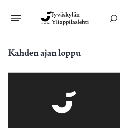
Siirry
Jyväskylän
suoraan
Siirry
Ylioppilaslehti
sisältöön
hakusivul
Kahden ajan loppu