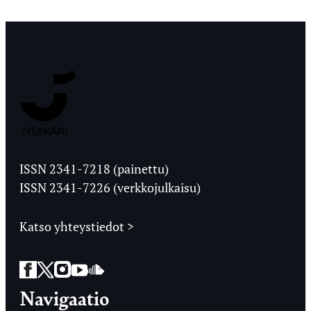
Jyväskylän
Ylioppilaslehti
ISSN 2341-7218 (painettu)
ISSN 2341-7226 (verkkojulkaisu)
Katso yhteystiedot >
Facebook
Twitter
Instagram
YouTube
SoundCloud
Navigaatio