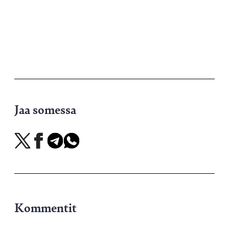
Jaa somessa
Jaa
Jaa
Jaa
Jaa
X-
Facebookissa
Telegramissa
WhatsAppissa
palvelussa
Kommentit