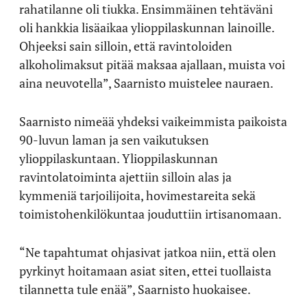
rahatilanne oli tiukka. Ensimmäinen tehtäväni
oli hankkia lisäaikaa ylioppilaskunnan lainoille.
Ohjeeksi sain silloin, että ravintoloiden
alkoholimaksut pitää maksaa ajallaan, muista voi
aina neuvotella”, Saarnisto muistelee nauraen.
Saarnisto nimeää yhdeksi vaikeimmista paikoista
90-luvun laman ja sen vaikutuksen
ylioppilaskuntaan. Ylioppilaskunnan
ravintolatoiminta ajettiin silloin alas ja
kymmeniä tarjoilijoita, hovimestareita sekä
toimistohenkilökuntaa jouduttiin irtisanomaan.
“Ne tapahtumat ohjasivat jatkoa niin, että olen
pyrkinyt hoitamaan asiat siten, ettei tuollaista
tilannetta tule enää”, Saarnisto huokaisee.