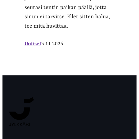
seurasi tentin paikan päällä, jotta
sinun ei tarvitse. Ellet sitten halua,
tee mitä huvittaa.
Uutiset
3.11.2025
Jyväskylän
Ylioppilaslehti