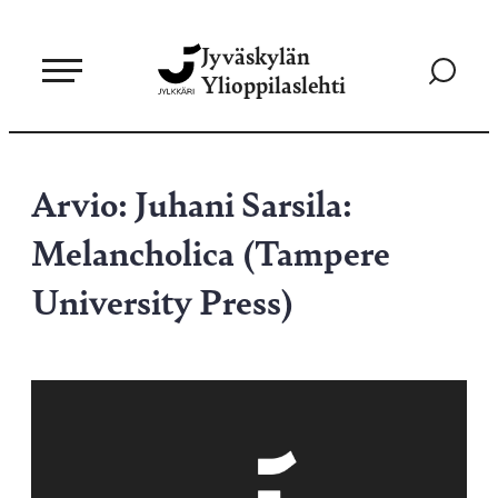
Siirry
Jyväskylän
suoraan
Siirry
Ylioppilaslehti
sisältöön
hakusivul
Arvio: Juhani Sarsila:
Melancholica (Tampere
University Press)