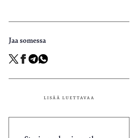
Jaa somessa
Jaa
Jaa
Jaa
Jaa
X-
Facebookissa
Telegramissa
WhatsAppissa
palvelussa
LISÄÄ LUETTAVAA