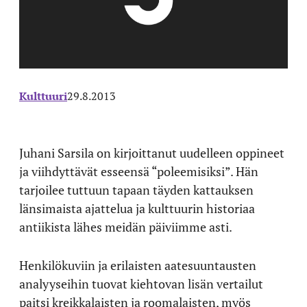
Kulttuuri
29.8.2013
Juhani Sarsila on kirjoittanut uudelleen oppineet
ja viihdyttävät esseensä “poleemisiksi”. Hän
tarjoilee tuttuun tapaan täyden kattauksen
länsimaista ajattelua ja kulttuurin historiaa
antiikista lähes meidän päiviimme asti.
Henkilökuviin ja erilaisten aatesuuntausten
analyyseihin tuovat kiehtovan lisän vertailut
paitsi kreikkalaisten ja roomalaisten, myös