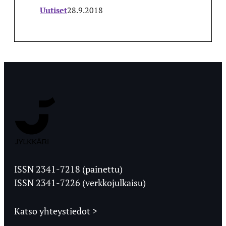
Uutiset
28.9.2018
Jyväskylän
Ylioppilaslehti
ISSN 2341-7218 (painettu)
ISSN 2341-7226 (verkkojulkaisu)
Katso yhteystiedot >