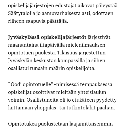
opiskelijajärjestöjen edustajat aikovat päivystää
Säätytalolla jo aamuvarhaisesta asti, odottaen
riiheen saapuvia päättäjiä.
Jyväskylässä opiskelijajärjestöt
järjestivät
maanantaina iltapäivällä mielenilmauksen
opintotuen puolesta. Tilaisuus järjestettiin
Jyväskylän keskustan kompassilla ja siihen
osallistui runsain määrin opiskelijoita.
“Oodi opintotuelle” -nimisessä tempauksessa
opiskelijat osoittivat mieltään yhteislaulun
voimin. Osallistuneita oli jo etukäteen pyydetty
laittamaan ylioppilas- tai tutkintolakit päähän.
Opintotukea puolustetaan laajamittaisemmin