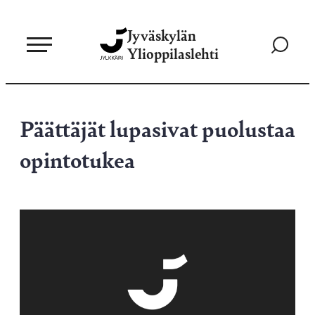
Siirry
Jyväskylän
suoraan
Siirry
Ylioppilaslehti
sisältöön
hakusivul
Päättäjät lupasivat puolustaa
opintotukea