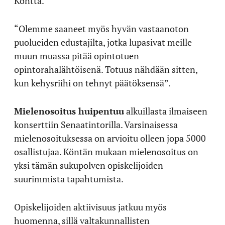
Könttä.
“Olemme saaneet myös hyvän vastaanoton
puolueiden edustajilta, jotka lupasivat meille
muun muassa pitää opintotuen
opintorahalähtöisenä. Totuus nähdään sitten,
kun kehysriihi on tehnyt päätöksensä”.
Mielenosoitus huipentuu
alkuillasta ilmaiseen
konserttiin Senaatintorilla. Varsinaisessa
mielenosoituksessa on arvioitu olleen jopa 5000
osallistujaa. Köntän mukaan mielenosoitus on
yksi tämän sukupolven opiskelijoiden
suurimmista tapahtumista.
Opiskelijoiden aktiivisuus jatkuu myös
huomenna, sillä valtakunnallisten