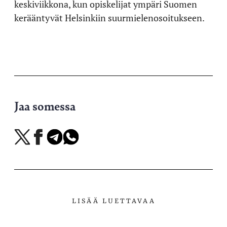
keskiviikkona, kun opiskelijat ympäri Suomen
kerääntyvät Helsinkiin suurmielenosoitukseen.
Jaa somessa
Jaa
Jaa
Jaa
Jaa
X-
Facebookissa
Telegramissa
WhatsAppissa
palvelussa
LISÄÄ LUETTAVAA