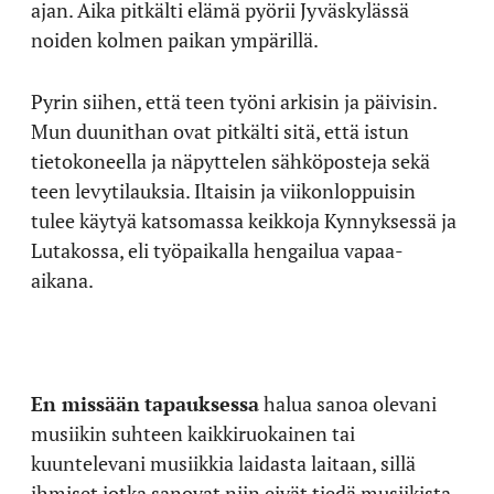
ajan. Aika pitkälti elämä pyörii Jyväskylässä
noiden kolmen paikan ympärillä.
Pyrin siihen, että teen työni arkisin ja päivisin.
Mun duunithan ovat pitkälti sitä, että istun
tietokoneella ja näpyttelen sähköposteja sekä
teen levytilauksia. Iltaisin ja viikonloppuisin
tulee käytyä katsomassa keikkoja Kynnyksessä ja
Lutakossa, eli työpaikalla hengailua vapaa-
aikana.
En missään
tapauksessa
halua sanoa olevani
musiikin suhteen kaikkiruokainen tai
kuuntelevani musiikkia laidasta laitaan, sillä
ihmiset jotka sanovat niin eivät tiedä musiikista