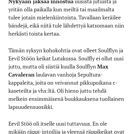
Nykyään jaksaa
innostua
uusista jutuista ja
yritän olla paikalla kun meiltä tai maailmalta
tulee jotain mielenkiintoista. Tavallaan keräilee
bändejä, eikä niitä tule lähdettyä katsomaan niin
herkästi toista kertaa.
Tämän syksyn kohokohtia ovat olleet Soulflyn ja
Eevil Stöön keikat Lutakossa. Soulfly ei ollut uusi
juttu, mutta oli siistiä kuulla Soulflyn
Max
Cavaleran
laulavan vanhoja Sepultura-
kappaleita, joita on veivannut pikkupoikana c-
kaseteilta ja vhs:ltä. Oli hieno juttu tehdä
melkein ensimmäisenä buukkauksena tuollainen
lapsuudensuosikki.
Eevil Stöö oli itselle uusi tuttavuus. En ole
mikään räppi-intoilija ja yleensä räppikeikat ovat