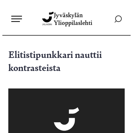
Siirry
Jyväskylän
suoraan
Siirry
Ylioppilaslehti
sisältöön
hakusivul
Elitistipunkkari nauttii
kontrasteista