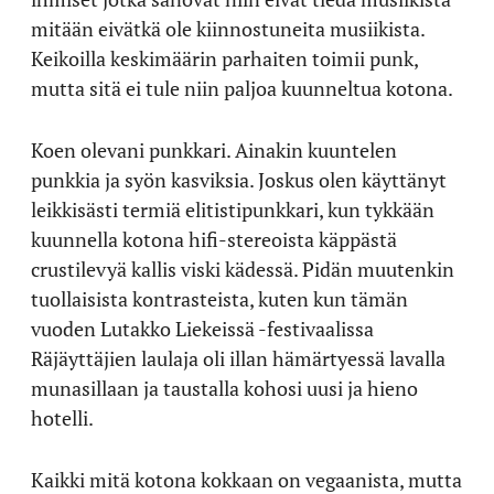
mitään eivätkä ole kiinnostuneita musiikista.
Keikoilla keskimäärin parhaiten toimii punk,
mutta sitä ei tule niin paljoa kuunneltua kotona.
Koen olevani punkkari. Ainakin kuuntelen
punkkia ja syön kasviksia. Joskus olen käyttänyt
leikkisästi termiä elitistipunkkari, kun tykkään
kuunnella kotona hifi-stereoista käppästä
crustilevyä kallis viski kädessä. Pidän muutenkin
tuollaisista kontrasteista, kuten kun tämän
vuoden Lutakko Liekeissä -festivaalissa
Räjäyttäjien laulaja oli illan hämärtyessä lavalla
munasillaan ja taustalla kohosi uusi ja hieno
hotelli.
Kaikki mitä kotona kokkaan on vegaanista, mutta