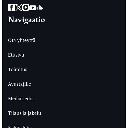
Facebook
Twitter
Instagram
YouTube
SoundCloud
Navigaatio
Ota yhteyttä
Etusivu
Toimitus
Avustajille
Mediatiedot
Tilaus ja jakelu
Näköislehti