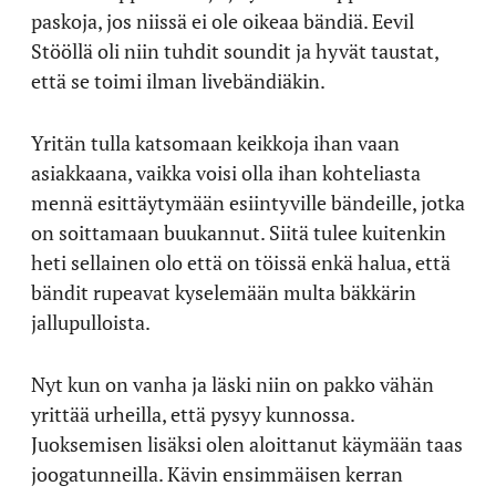
paskoja, jos niissä ei ole oikeaa bändiä. Eevil
Stööllä oli niin tuhdit soundit ja hyvät taustat,
että se toimi ilman livebändiäkin.
Yritän tulla katsomaan keikkoja ihan vaan
asiakkaana, vaikka voisi olla ihan kohteliasta
mennä esittäytymään esiintyville bändeille, jotka
on soittamaan buukannut. Siitä tulee kuitenkin
heti sellainen olo että on töissä enkä halua, että
bändit rupeavat kyselemään multa bäkkärin
jallupulloista.
Nyt kun on vanha ja läski niin on pakko vähän
yrittää urheilla, että pysyy kunnossa.
Juoksemisen lisäksi olen aloittanut käymään taas
joogatunneilla. Kävin ensimmäisen kerran