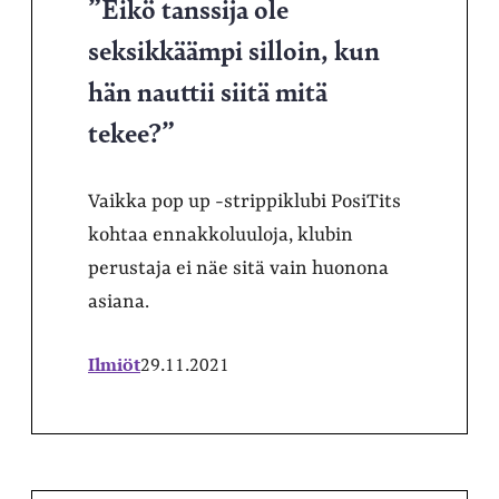
”Eikö tanssija ole
seksikkäämpi silloin, kun
hän nauttii siitä mitä
tekee?”
Vaikka pop up -strippiklubi PosiTits
kohtaa ennakkoluuloja, klubin
perustaja ei näe sitä vain huonona
asiana.
Ilmiöt
29.11.2021