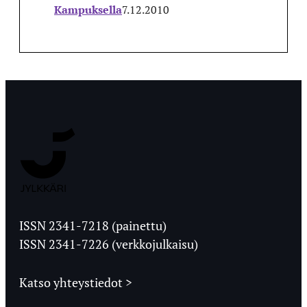
Kampuksella
7.12.2010
Jyväskylän
Ylioppilaslehti
ISSN 2341-7218 (painettu)
ISSN 2341-7226 (verkkojulkaisu)
Katso yhteystiedot >