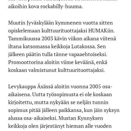
aikoihin kova rockabilly-huuma.
Muutin Jyväskylään kymmenen vuotta sitten
opiskelemaan kulttuurituottajaksi HUMAKiin.
Tammikuussa 2003 kävin viikon aikana viitenä
iltana katsomassa keikkoja Lutakossa. Sen
jälkeen päätin tulla tänne vapaaehtoiseksi.
Promoottorina aloitin viime keväänä, enkä
koskaan valmistunut kulttuurituottajaksi.
Levykauppa Äxässä aloitin vuonna 2005 osa-
aikaisena. Uutta työsopimusta ei ole koskaan
kirjoitettu, mutta nykyään se neljän tunnin
sopimus pitää jälleen paikkansa, kun jäin syksyn
alussa osa-aikaiseksi. Mustan Kynnyksen
keikkoja olen järjestänyt hieman alle vuoden