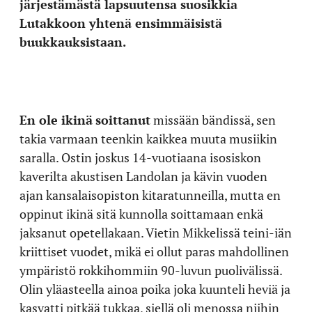
järjestämästä lapsuutensa suosikkia
Lutakkoon yhtenä ensimmäisistä
buukkauksistaan.
En ole ikinä
soittanut
missään bändissä, sen
takia varmaan teenkin kaikkea muuta musiikin
saralla. Ostin joskus 14-vuotiaana isosiskon
kaverilta akustisen Landolan ja kävin vuoden
ajan kansalaisopiston kitaratunneilla, mutta en
oppinut ikinä sitä kunnolla soittamaan enkä
jaksanut opetellakaan. Vietin Mikkelissä teini-iän
kriittiset vuodet, mikä ei ollut paras mahdollinen
ympäristö rokkihommiin 90-luvun puolivälissä.
Olin yläasteella ainoa poika joka kuunteli heviä ja
kasvatti pitkää tukkaa, siellä oli menossa niihin