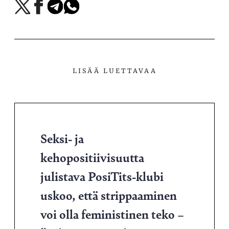
Jaa
Jaa
Jaa
Jaa
X-
Facebookissa
Telegramissa
WhatsAppissa
palvelussa
LISÄÄ LUETTAVAA
Seksi- ja
kehopositiivisuutta
julistava PosiTits-klubi
uskoo, että strippaaminen
voi olla feministinen teko –