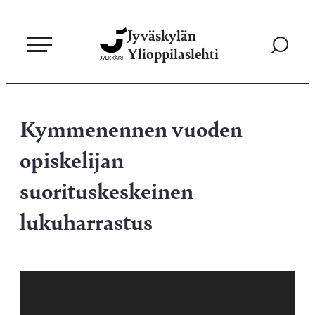
Siirry
Jyväskylän
suoraan
Siirry
Ylioppilaslehti
sisältöön
hakusivul
Kymmenennen vuoden
opiskelijan
suorituskeskeinen
lukuharrastus