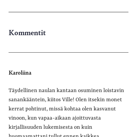
palvelussa
Kommentit
Karoliina
Täydellinen naulan kantaan osuminen loistavin
sanankääntein, kiitos Ville! Olen itsekin monet
kerrat pohtinut, missä kohtaa olen kasvanut
vinoon, kun vapaa-aikaan ajoittuvasta
kirjallisuuden lukemisesta on kuin
huomaamattani tullut ennen kaikkea