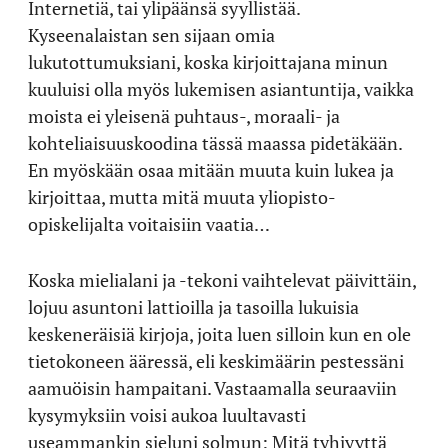
Internetiä, tai ylipäänsä syyllistää.
Kyseenalaistan sen sijaan omia
lukutottumuksiani, koska kirjoittajana minun
kuuluisi olla myös lukemisen asiantuntija, vaikka
moista ei yleisenä puhtaus-, moraali- ja
kohteliaisuuskoodina tässä maassa pidetäkään.
En myöskään osaa mitään muuta kuin lukea ja
kirjoittaa, mutta mitä muuta yliopisto-
opiskelijalta voitaisiin vaatia…
Koska mielialani ja -tekoni vaihtelevat päivittäin,
lojuu asuntoni lattioilla ja tasoilla lukuisia
keskeneräisiä kirjoja, joita luen silloin kun en ole
tietokoneen ääressä, eli keskimäärin pestessäni
aamuöisin hampaitani. Vastaamalla seuraaviin
kysymyksiin voisi aukoa luultavasti
useammankin sieluni solmun: Mitä tyhjyyttä