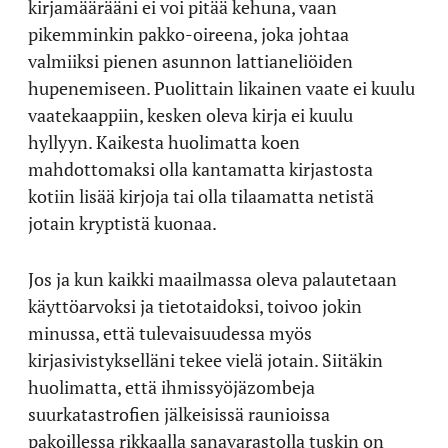
kirjamäärääni ei voi pitää kehuna, vaan
pikemminkin pakko-oireena, joka johtaa
valmiiksi pienen asunnon lattianeliöiden
hupenemiseen. Puolittain likainen vaate ei kuulu
vaatekaappiin, kesken oleva kirja ei kuulu
hyllyyn. Kaikesta huolimatta koen
mahdottomaksi olla kantamatta kirjastosta
kotiin lisää kirjoja tai olla tilaamatta netistä
jotain kryptistä kuonaa.
Jos ja kun kaikki maailmassa oleva palautetaan
käyttöarvoksi ja tietotaidoksi, toivoo jokin
minussa, että tulevaisuudessa myös
kirjasivistykselläni tekee vielä jotain. Siitäkin
huolimatta, että ihmissyöjäzombeja
suurkatastrofien jälkeisissä raunioissa
pakoillessa rikkaalla sanavarastolla tuskin on