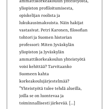
ammattikorkeakoulun yhteistyöstä,
yliopiston profiloitumisesta,
opiskelijan roolista ja
lukukausimaksuista. Näin hakijat
vastasivat. Petri Karonen, filosofian
tohtori ja Suomen historian
professori: Miten Jyväskylän
yliopiston ja Jyväskylän
ammattikorkeakoulun yhteistyötä
voisi kehittää? Tarvitaanko
Suomeen kahta
korkeakoulujärjestelmää?
”Yhteistyötä tulee tehdä alueilla,
joilla se on luontevaa ja
toiminnallisesti järkevää. […]