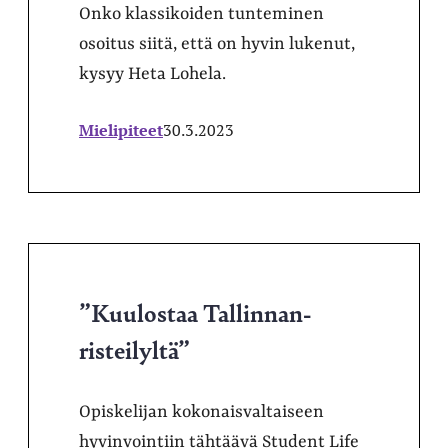
Onko klassikoiden tunteminen
osoitus siitä, että on hyvin lukenut,
kysyy Heta Lohela.
Mielipiteet
30.3.2023
”Kuulostaa Tallinnan-
risteilyltä”
Opiskelijan kokonaisvaltaiseen
hyvinvointiin tähtäävä Student Life