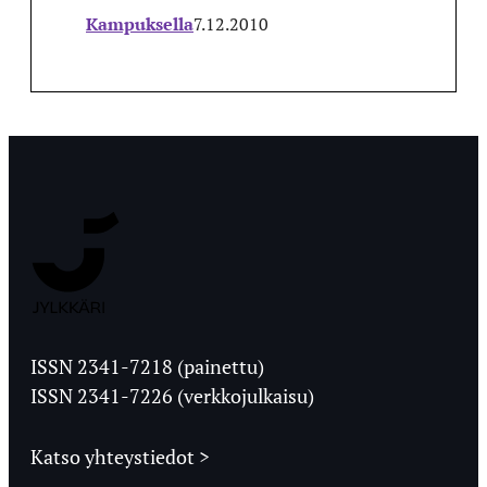
Kampuksella
7.12.2010
Jyväskylän
Ylioppilaslehti
ISSN 2341-7218 (painettu)
ISSN 2341-7226 (verkkojulkaisu)
Katso yhteystiedot >