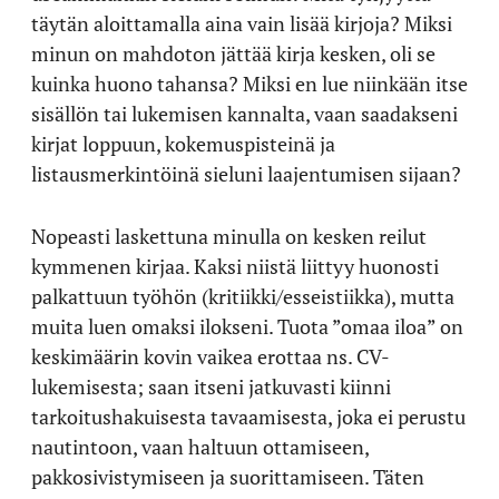
täytän aloittamalla aina vain lisää kirjoja? Miksi
minun on mahdoton jättää kirja kesken, oli se
kuinka huono tahansa? Miksi en lue niinkään itse
sisällön tai lukemisen kannalta, vaan saadakseni
kirjat loppuun, kokemuspisteinä ja
listausmerkintöinä sieluni laajentumisen sijaan?
Nopeasti laskettuna minulla on kesken reilut
kymmenen kirjaa. Kaksi niistä liittyy huonosti
palkattuun työhön (kritiikki/esseistiikka), mutta
muita luen omaksi ilokseni. Tuota ”omaa iloa” on
keskimäärin kovin vaikea erottaa ns. CV-
lukemisesta; saan itseni jatkuvasti kiinni
tarkoitushakuisesta tavaamisesta, joka ei perustu
nautintoon, vaan haltuun ottamiseen,
pakkosivistymiseen ja suorittamiseen. Täten