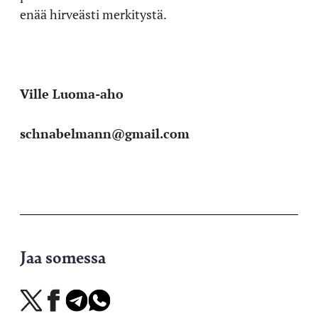
enää hirveästi merkitystä.
Ville Luoma-aho
schnabelmann@gmail.com
Jaa somessa
Jaa
Jaa
Jaa
Jaa
X-
Facebookissa
Telegramissa
WhatsAppissa