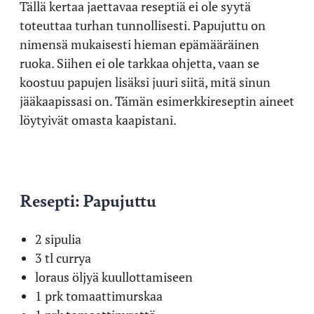
Tällä kertaa jaettavaa reseptiä ei ole syytä
toteuttaa turhan tunnollisesti. Papujuttu on
nimensä mukaisesti hieman epämääräinen
ruoka. Siihen ei ole tarkkaa ohjetta, vaan se
koostuu papujen lisäksi juuri siitä, mitä sinun
jääkaapissasi on. Tämän esimerkkireseptin aineet
löytyivät omasta kaapistani.
Resepti: Papujuttu
2 sipulia
3 tl currya
loraus öljyä kuullottamiseen
1 prk tomaattimurskaa