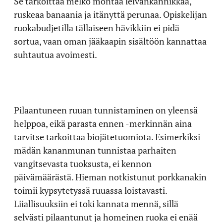
Se tarkoittaa melko montaa leivänkannikkaa,
ruskeaa banaania ja itänyttä perunaa. Opiskelijan
ruokabudjetilla tällaiseen hävikkiin ei pidä
sortua, vaan oman jääkaapin sisältöön kannattaa
suhtautua avoimesti.
Pilaantuneen ruuan tunnistaminen on yleensä
helppoa, eikä parasta ennen -merkinnän aina
tarvitse tarkoittaa biojätetuomiota. Esimerkiksi
mädän kananmunan tunnistaa parhaiten
vangitsevasta tuoksusta, ei kennon
päivämäärästä. Hieman notkistunut porkkanakin
toimii kypsytetyssä ruuassa loistavasti.
Liiallisuuksiin ei toki kannata mennä, sillä
selvästi pilaantunut ja homeinen ruoka ei enää