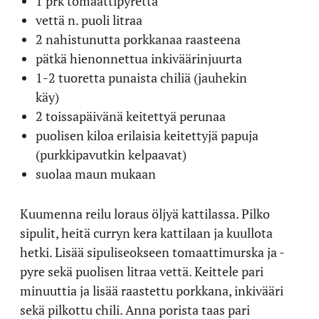
1 prk tomaattipyrettä
vettä n. puoli litraa
2 nahistunutta porkkanaa raasteena
pätkä hienonnettua inkiväärinjuurta
1-2 tuoretta punaista chiliä (jauhekin
käy)
2 toissapäivänä keitettyä perunaa
puolisen kiloa erilaisia keitettyjä papuja
(purkkipavutkin kelpaavat)
suolaa maun mukaan
Kuumenna reilu loraus öljyä kattilassa. Pilko
sipulit, heitä curryn kera kattilaan ja kuullota
hetki. Lisää sipuliseokseen tomaattimurska ja -
pyre sekä puolisen litraa vettä. Keittele pari
minuuttia ja lisää raastettu porkkana, inkivääri
sekä pilkottu chili. Anna porista taas pari