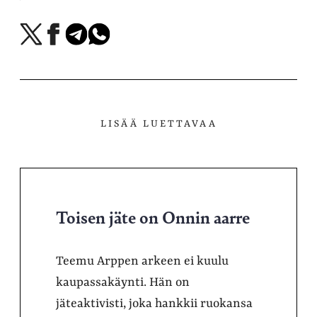
Jaa
Jaa
Jaa
Jaa
X-
Facebookissa
Telegramissa
WhatsAppissa
palvelussa
LISÄÄ LUETTAVAA
Toisen jäte on Onnin aarre
Teemu Arppen arkeen ei kuulu
kaupassakäynti. Hän on
jäteaktivisti, joka hankkii ruokansa