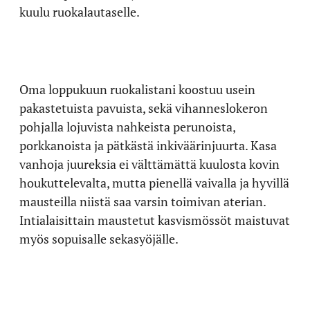
kuulu ruokalautaselle.
Oma loppukuun ruokalistani koostuu usein
pakastetuista pavuista, sekä vihanneslokeron
pohjalla lojuvista nahkeista perunoista,
porkkanoista ja pätkästä inkiväärinjuurta. Kasa
vanhoja juureksia ei välttämättä kuulosta kovin
houkuttelevalta, mutta pienellä vaivalla ja hyvillä
mausteilla niistä saa varsin toimivan aterian.
Intialaisittain maustetut kasvismössöt maistuvat
myös sopuisalle sekasyöjälle.