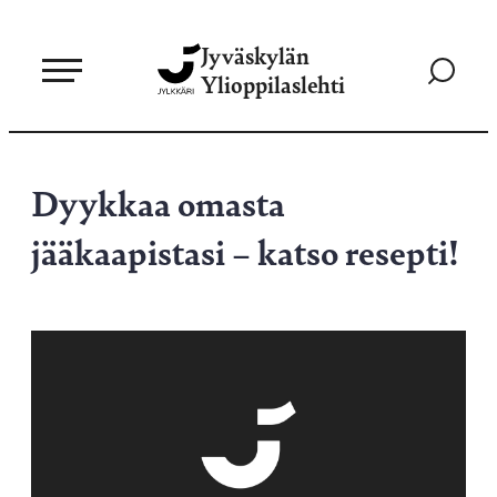
Siirry
Jyväskylän
suoraan
Siirry
Ylioppilaslehti
sisältöön
hakusivul
Dyykkaa omasta
jääkaapistasi – katso resepti!