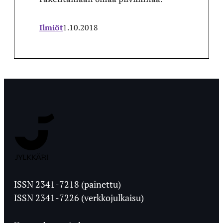
Ilmiöt
1.10.2018
Jyväskylän
Ylioppilaslehti
ISSN 2341-7218 (painettu)
ISSN 2341-7226 (verkkojulkaisu)