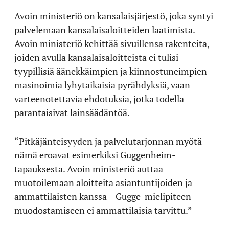
Avoin ministeriö on kansalaisjärjestö, joka syntyi
palvelemaan kansalaisaloitteiden laatimista.
Avoin ministeriö kehittää sivuillensa rakenteita,
joiden avulla kansalaisaloitteista ei tulisi
tyypillisiä äänekkäimpien ja kiinnostuneimpien
masinoimia lyhytaikaisia pyrähdyksiä, vaan
varteenotettavia ehdotuksia, jotka todella
parantaisivat lainsäädäntöä.
“Pitkäjänteisyyden ja palvelutarjonnan myötä
nämä eroavat esimerkiksi Guggenheim-
tapauksesta. Avoin ministeriö auttaa
muotoilemaan aloitteita asiantuntijoiden ja
ammattilaisten kanssa – Gugge-mielipiteen
muodostamiseen ei ammattilaisia tarvittu.”