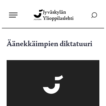
Siirry
Jyväskylän
suoraan
Siirry
Ylioppilaslehti
sisältöön
hakusivul
Äänekkäimpien diktatuuri