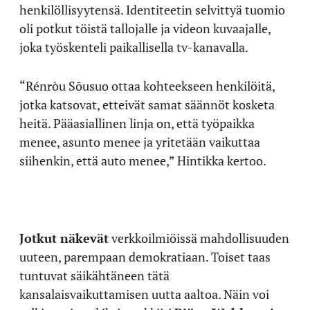
henkilöllisyytensä. Identiteetin selvittyä tuomio
oli potkut töistä tallojalle ja videon kuvaajalle,
joka työskenteli paikallisella tv-kanavalla.
“Rénròu Sōusuo ottaa kohteekseen henkilöitä,
jotka katsovat, etteivät samat säännöt kosketa
heitä. Pääasiallinen linja on, että työpaikka
menee, asunto menee ja yritetään vaikuttaa
siihenkin, että auto menee,” Hintikka kertoo.
Jotkut näkevät
verkkoilmiöissä mahdollisuuden
uuteen, parempaan demokratiaan. Toiset taas
tuntuvat säikähtäneen tätä
kansalaisvaikuttamisen uutta aaltoa. Näin voi