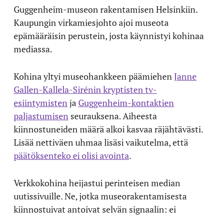
Guggenheim-museon rakentamisen Helsinkiin.
Kaupungin virkamiesjohto ajoi museota
epämääräisin perustein, josta käynnistyi kohinaa
mediassa.
Kohina yltyi museohankkeen päämiehen
Janne
Gallen-Kallela-Sirénin kryptisten tv-
esiintymisten
ja
Guggenheim-kontaktien
paljastumisen
seurauksena. Aiheesta
kiinnostuneiden määrä alkoi kasvaa räjähtävästi.
Lisää nettiväen uhmaa lisäsi vaikutelma, että
päätöksenteko ei olisi avointa
.
Verkkokohina heijastui perinteisen median
uutissivuille. Ne, jotka museorakentamisesta
kiinnostuivat antoivat selvän signaalin: ei