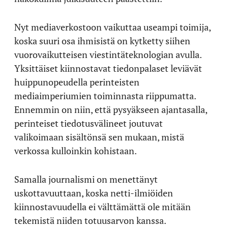
Nyt mediaverkostoon vaikuttaa useampi toimija,
koska suuri osa ihmisistä on kytketty siihen
vuorovaikutteisen viestintäteknologian avulla.
Yksittäiset kiinnostavat tiedonpalaset leviävät
huippunopeudella perinteisten
mediaimperiumien toiminnasta riippumatta.
Ennemmin on niin, että pysyäkseen ajantasalla,
perinteiset tiedotusvälineet joutuvat
valikoimaan sisältönsä sen mukaan, mistä
verkossa kulloinkin kohistaan.
Samalla journalismi on menettänyt
uskottavuuttaan, koska netti-ilmiöiden
kiinnostavuudella ei välttämättä ole mitään
tekemistä niiden totuusarvon kanssa.