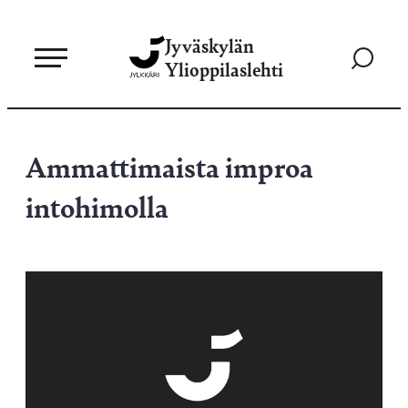
Siirry
Jyväskylän
suoraan
Siirry
Ylioppilaslehti
sisältöön
hakusivul
Ammattimaista improa
intohimolla