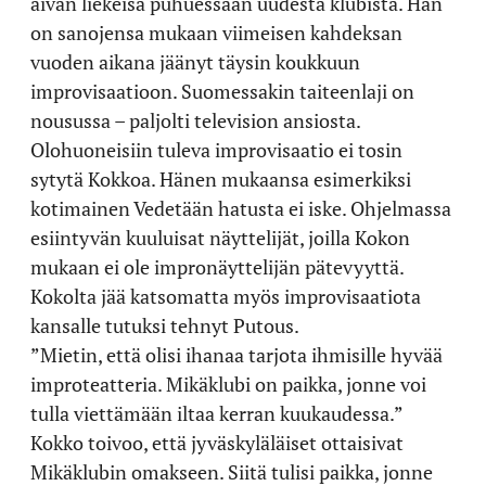
aivan liekeisä puhuessaan uudesta klubista. Hän
on sanojensa mukaan viimeisen kahdeksan
vuoden aikana jäänyt täysin koukkuun
improvisaatioon. Suomessakin taiteenlaji on
nousussa – paljolti television ansiosta.
Olohuoneisiin tuleva improvisaatio ei tosin
sytytä Kokkoa. Hänen mukaansa esimerkiksi
kotimainen Vedetään hatusta ei iske. Ohjelmassa
esiintyvän kuuluisat näyttelijät, joilla Kokon
mukaan ei ole impronäyttelijän pätevyyttä.
Kokolta jää katsomatta myös improvisaatiota
kansalle tutuksi tehnyt Putous.
”Mietin, että olisi ihanaa tarjota ihmisille hyvää
improteatteria. Mikäklubi on paikka, jonne voi
tulla viettämään iltaa kerran kuukaudessa.”
Kokko toivoo, että jyväskyläläiset ottaisivat
Mikäklubin omakseen. Siitä tulisi paikka, jonne