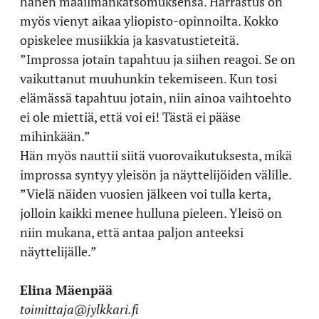
hänen maailmankatsomuksensa. Harrastus on
myös vienyt aikaa yliopisto-opinnoilta. Kokko
opiskelee musiikkia ja kasvatustieteitä.
”Improssa jotain tapahtuu ja siihen reagoi. Se on
vaikuttanut muuhunkin tekemiseen. Kun tosi
elämässä tapahtuu jotain, niin ainoa vaihtoehto
ei ole miettiä, että voi ei! Tästä ei pääse
mihinkään.”
Hän myös nauttii siitä vuorovaikutuksesta, mikä
improssa syntyy yleisön ja näyttelijöiden välille.
”Vielä näiden vuosien jälkeen voi tulla kerta,
jolloin kaikki menee hulluna pieleen. Yleisö on
niin mukana, että antaa paljon anteeksi
näyttelijälle.”
Elina Mäenpää
toimittaja@jylkkari.fi