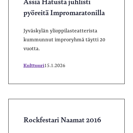
Ässiä Hatusta juhlisti
pyöreitä Impromaratonilla
Jyväskylän ylioppilasteatterista
kummunnut improryhmä täytti 20
vuotta.
Kulttuuri
15.1.2026
Rockfestari Naamat 2016