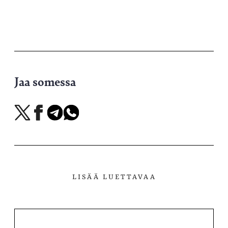
Jaa somessa
Jaa
Jaa
Jaa
Jaa
X-
Facebookissa
Telegramissa
WhatsAppissa
palvelussa
LISÄÄ LUETTAVAA