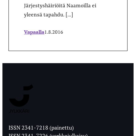
Järjestyshäiriöitä Naamoilla ei
yleensä tapahdu. […]
Vapaalla
1.8.2016
Jyväskylän
Ylioppilaslehti
ISSN 2341-7218 (painettu)
ISSN 2341-7226 (verkkojulkaisu)