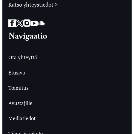
Katso yhteystiedot >
Facebook
Twitter
Instagram
YouTube
SoundCloud
Navigaatio
Ota yhteyttä
Etusivu
Toimitus
Avustajille
Mediatiedot
Tilaus ja jakelu