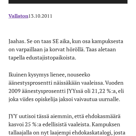
Vallaton
13.10.2011
Jaahas. Se on taas SE aika, kun osa kampuksesta
on varpaillaan ja korvat höröllä. Taas aletaan
tapella edustajistopaikoista.
Ikuinen kysymys lienee, nouseeko
äänestysprosentti näissäkään vaaleissa. Vuoden
2009 äänestysprosentti JYYssä oli 21,22 %:a, eli
joka viides opiskelija jaksoi vaivautua uurnalle.
JYY uutisoi tässä aiemmin, että ehdokasmäärä
kasvoi 25 %:a edellisistä vaaleista. Kampuksen
tallaajalla on nyt laajempi ehdokaskatalogi, josta