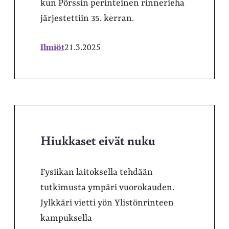
kun Pörssin perinteinen rinnerieha
järjestettiin 35. kerran.
Ilmiöt
21.3.2025
Hiukkaset eivät nuku
Fysiikan laitoksella tehdään
tutkimusta ympäri vuorokauden.
Jylkkäri vietti yön Ylistönrinteen
kampuksella