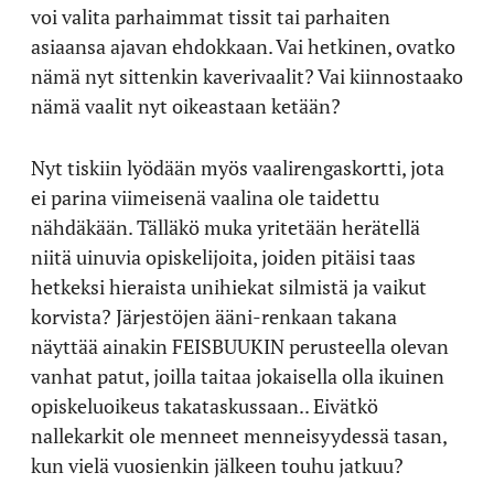
voi valita parhaimmat tissit tai parhaiten
asiaansa ajavan ehdokkaan. Vai hetkinen, ovatko
nämä nyt sittenkin kaverivaalit? Vai kiinnostaako
nämä vaalit nyt oikeastaan ketään?
Nyt tiskiin lyödään myös vaalirengaskortti, jota
ei parina viimeisenä vaalina ole taidettu
nähdäkään. Tälläkö muka yritetään herätellä
niitä uinuvia opiskelijoita, joiden pitäisi taas
hetkeksi hieraista unihiekat silmistä ja vaikut
korvista? Järjestöjen ääni-renkaan takana
näyttää ainakin FEISBUUKIN perusteella olevan
vanhat patut, joilla taitaa jokaisella olla ikuinen
opiskeluoikeus takataskussaan.. Eivätkö
nallekarkit ole menneet menneisyydessä tasan,
kun vielä vuosienkin jälkeen touhu jatkuu?