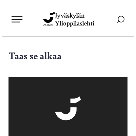
Siirry
Jyväskylän
suoraan
Siirry
Ylioppilaslehti
sisältöön
hakusivul
Taas se alkaa