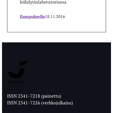
kiihdytinlaboratoriossa.
Kampuksella
18.11.2016
Jyväskylän
Ylioppilaslehti
ISSN 2341-7218 (painettu)
ISSN 2341-7226 (verkkojulkaisu)