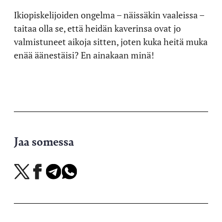
Ikiopiskelijoiden ongelma – näissäkin vaaleissa –
taitaa olla se, että heidän kaverinsa ovat jo
valmistuneet aikoja sitten, joten kuka heitä muka
enää äänestäisi? En ainakaan minä!
Jaa somessa
Jaa
Jaa
Jaa
Jaa
X-
Facebookissa
Telegramissa
WhatsAppissa
palvelussa