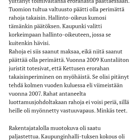
ylittänyt toimivaltansa erorahasta päättäessään.
Tuomion tultua valtuusto päätti olla perimättä
rahoja takaisin. Hallinto-oikeus kumosi
tämänkin päätöksen. Kaupunki valitti
korkeimpaan hallinto-oikeuteen, jossa se
kuitenkin hävisi.
Rahoja ei siis saanut maksaa, eikä niitä saanut
päättää olla perimättä. Vuonna 2009 Kuntaliiton
juristit totesivat, että Kettusen erorahan
takaisinperiminen on myöhäistä. Se olisi pitänyt
tehdä kolmen vuoden kuluessa eli viimeistään
vuonna 2007. Rahat antaneelta
luottamusjohdoltakaan rahoja ei voisi periä, sillä
heille oli myönnetty vastuuvapaus. Minkäs teet.
Rakentajatalolla muotokuva oli saatu
paljastettua. Kaupunginhalli-tuksen kokous oli