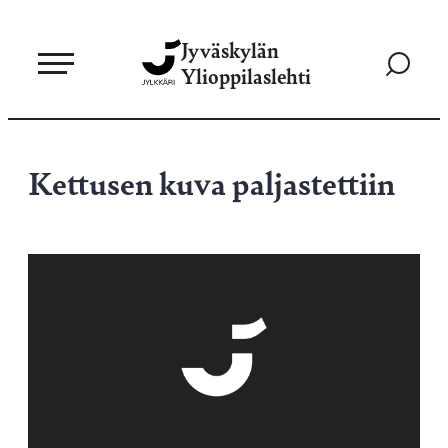
Siirry
Jyväskylän
suoraan
Siirry
Ylioppilaslehti
sisältöön
hakusivul
Kettusen kuva paljastettiin