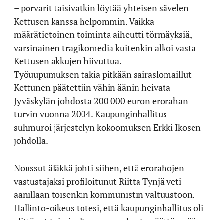
– porvarit taisivatkin löytää yhteisen sävelen
Kettusen kanssa helpommin. Vaikka
määrätietoinen toiminta aiheutti törmäyksiä,
varsinainen tragikomedia kuitenkin alkoi vasta
Kettusen akkujen hiivuttua.
Työuupumuksen takia pitkään sairaslomaillut
Kettunen päätettiin vähin äänin heivata
Jyväskylän johdosta 200 000 euron erorahan
turvin vuonna 2004. Kaupunginhallitus
suhmuroi järjestelyn kokoomuksen Erkki Ikosen
johdolla.
Noussut äläkkä johti siihen, että erorahojen
vastustajaksi profiloitunut Riitta Tynjä veti
äänillään toisenkin kommunistin valtuustoon.
Hallinto-oikeus totesi, että kaupunginhallitus oli