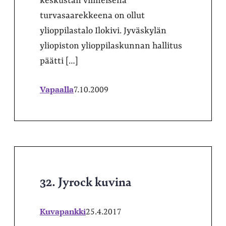
keskustan viimeisenä
turvasaarekkeena on ollut
ylioppilastalo Ilokivi. Jyväskylän
yliopiston ylioppilaskunnan hallitus
päätti […]
Vapaalla
7.10.2009
32. Jyrock kuvina
Kuvapankki
25.4.2017