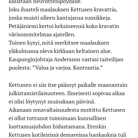
käsistään neuvottelupöydälle.
Joku ihasteli maalauksen Kettusen kravattia,
jonka muisti olleen kantajansa suosikkeja.
Petäjäniemi kertoi keksineensä koko kravatin
värisommitelmaa ajatellen.
Toinen kysyi, mitä merkitsee maalauksen
yläkulmassa oleva kirkkaan keltainen alue.
Kaupunginjohtaja Andersson vastasi taiteilijan
puolesta: ”Valoa ja varjoa. Kontrastia.”
Kettunen ei siis itse päässyt paikalle maanantain
julkistamistilaisuuteen. Ilmeisesti sopivaa aikaa
ei olisi löytynyt muinakaan päivinä.
Aikanaan omavaltaisuudesta moitittu Kettunen
ei ollut tottunut toimimaan kunnallisen
luottamusjohdon hidastamana. Etenkin
Kettusen kotileirissä demareissa hankauksia tuli