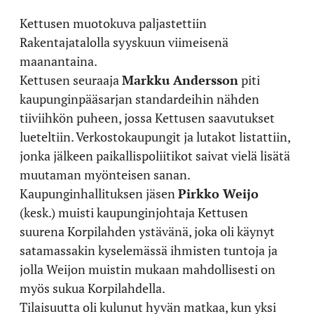
Kettusen muotokuva paljastettiin
Rakentajatalolla syyskuun viimeisenä
maanantaina.
Kettusen seuraaja
Markku Andersson
piti
kaupunginpääsarjan standardeihin nähden
tiiviihkön puheen, jossa Kettusen saavutukset
lueteltiin. Verkostokaupungit ja lutakot listattiin,
jonka jälkeen paikallispoliitikot saivat vielä lisätä
muutaman myönteisen sanan.
Kaupunginhallituksen jäsen
Pirkko Weijo
(kesk.) muisti kaupunginjohtaja Kettusen
suurena Korpilahden ystävänä, joka oli käynyt
satamassakin kyselemässä ihmisten tuntoja ja
jolla Weijon muistin mukaan mahdollisesti on
myös sukua Korpilahdella.
Tilaisuutta oli kulunut hyvän matkaa, kun yksi