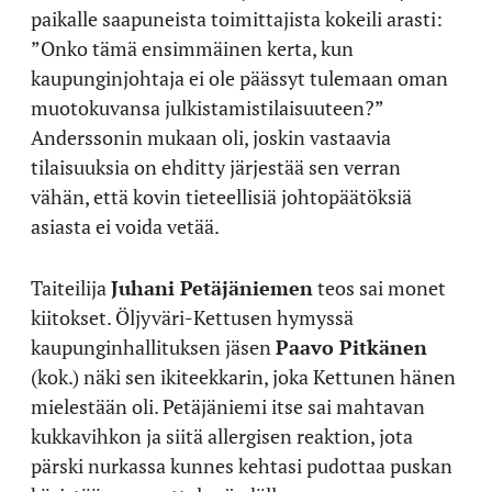
paikalle saapuneista toimittajista kokeili arasti:
”Onko tämä ensimmäinen kerta, kun
kaupunginjohtaja ei ole päässyt tulemaan oman
muotokuvansa julkistamistilaisuuteen?”
Anderssonin mukaan oli, joskin vastaavia
tilaisuuksia on ehditty järjestää sen verran
vähän, että kovin tieteellisiä johtopäätöksiä
asiasta ei voida vetää.
Taiteilija
Juhani Petäjäniemen
teos sai monet
kiitokset. Öljyväri-Kettusen hymyssä
kaupunginhallituksen jäsen
Paavo Pitkänen
(kok.) näki sen ikiteekkarin, joka Kettunen hänen
mielestään oli. Petäjäniemi itse sai mahtavan
kukkavihkon ja siitä allergisen reaktion, jota
pärski nurkassa kunnes kehtasi pudottaa puskan