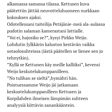
alkamassa samassa tilassa. Kettusen kuva
päätettiin jättää neuvotteluhuoneen nurkkaan
kokouksen ajaksi.
Odotellessani taiteilija Petäjänie-meä ala-aulassa
pudotin salaman kamerastani lattialle.
”Voi ei, hajosiko se?”, kysyi Pirkko Weijo.
Lohdutin Jylkkärin kaluston kestävän vaikka
sotaolosuhteissa (iästä päätellen se lienee sen jo
tehnytkin).
”Kyllä se Kettunen käy meille kalliiksi”, kevensi
Weijo keskutelukumppanilleen.
”No tulihan se sieltä”,hymähti hän.
Poistuessamme Weijo jäi jatkamaan
keskustelukumppanilleen Kettusen ja
Korpilahden ilmeisen lämpimän suhteen
analyysiä kiittävin sanankääntein.