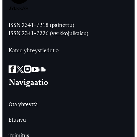
Jyväskylän
Ylioppilaslehti
ISSN 2341-7218 (painettu)
ISSN 2341-7226 (verkkojulkaisu)
Katso yhteystiedot >
Facebook
Twitter
Instagram
YouTube
SoundCloud
Navigaatio
Ota yhteyttä
Etusivu
Toimitus