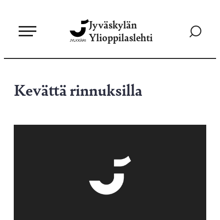
Siirry
Jyväskylän
suoraan
Siirry
Ylioppilaslehti
sisältöön
hakusivul
Kevättä rinnuksilla