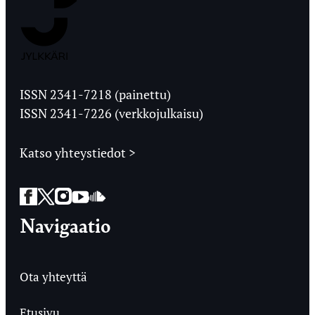
Jyväskylän
Ylioppilaslehti
ISSN 2341-7218 (painettu)
ISSN 2341-7226 (verkkojulkaisu)
Katso yhteystiedot >
Facebook
Twitter
Instagram
YouTube
SoundCloud
Navigaatio
Ota yhteyttä
Etusivu