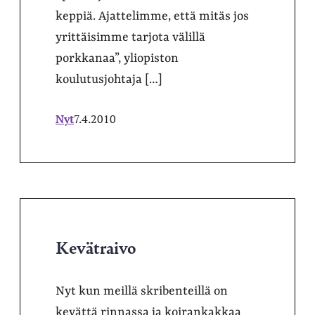
keppiä. Ajattelimme, että mitäs jos
yrittäisimme tarjota välillä
porkkanaa”, yliopiston
koulutusjohtaja […]
Nyt
7.4.2010
Kevätraivo
Nyt kun meillä skribenteillä on
kevättä rinnassa ja koirankakkaa