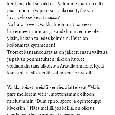
kenties jo kaksi viikkoa. Väliimme mahtuu silti
pääsiäinen ja vappu. Kestääkö iso Jytky vai
löystyykö se kevätsäässä?
No hätä, toveri. Vaikka huomaisit päiviesi
huvenneen sumuun ja suudelmiin, emme ole
yksin, kaksin tai edes kolmisin. Heitä on
kokonaista kymmenen!
Tuoreet kansanedustajat on jälleen saatu valittua
ja päivän ponnistuksen jälkeen huolet
voidaankin taas ulkoistaa Arkadianmäelle. Kyllä
kansa siet.. siis tietää, vai miten se nyt oli.
Vaikka toiset meistä kenties ajattelevat ”Maior
pars meliorem vicit”, mottonamme olkoon
mieluummin ”Dum spiro, spero ja opintotuppi
kiveksiin!” Näet meillä, jos keillä, on oikeus
vaatia. Vaatia ja toteuttaa parempaa