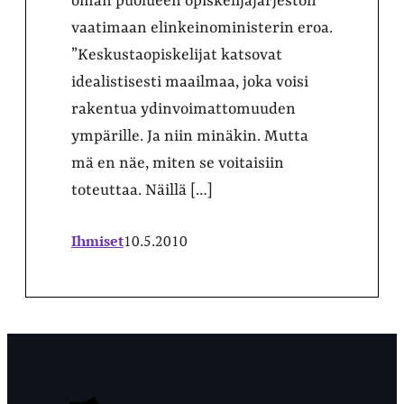
oman puolueen opiskelijajärjestön
vaatimaan elinkeinoministerin eroa.
”Keskustaopiskelijat katsovat
idealistisesti maailmaa, joka voisi
rakentua ydinvoimattomuuden
ympärille. Ja niin minäkin. Mutta
mä en näe, miten se voitaisiin
toteuttaa. Näillä […]
Ihmiset
10.5.2010