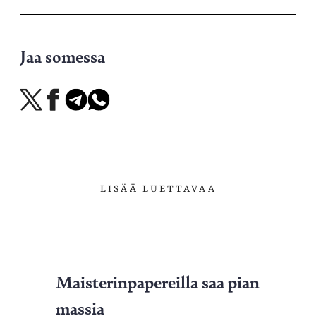
Jaa somessa
Jaa
Jaa
Jaa
Jaa
X-
Facebookissa
Telegramissa
WhatsAppissa
palvelussa
LISÄÄ LUETTAVAA
Maisterinpapereilla saa pian
massia