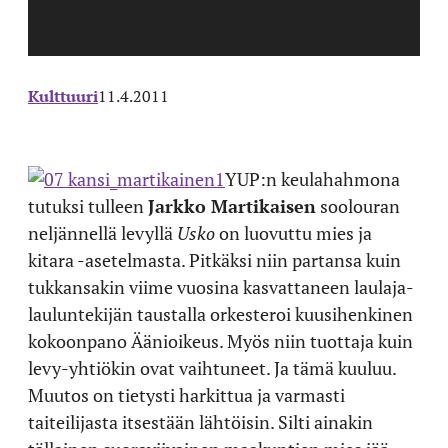
Kulttuuri
11.4.2011
YUP:n keulahahmona
tutuksi tulleen
Jarkko Martikaisen
soolouran
neljännellä levyllä
Usko
on luovuttu mies ja
kitara -asetelmasta. Pitkäksi niin partansa kuin
tukkansakin viime vuosina kasvattaneen laulaja-
lauluntekijän taustalla orkesteroi kuusihenkinen
kokoonpano Äänioikeus. Myös niin tuottaja kuin
levy-yhtiökin ovat vaihtuneet. Ja tämä kuuluu.
Muutos on tietysti harkittua ja varmasti
taiteilijasta itsestään lähtöisin. Silti ainakin