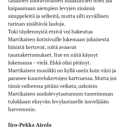
tällainen suoraviivainen maakuntien mies jää
kaipaamaan aiempien levyjen sinänsä
simppeleitä ja selkeitä, mutta silti syvällisen
tarinan sisältäviä lauluja.
Toki täydennystä etsivä voi hakeutua
Martikaisen kotisivuille lukemaan jokaisesta
biisistä kertovat, niitä avaavat
taustakertomukset. Itse en niitä käynyt
lukemassa – vielä. Ehkä olisi pitänyt.
Martikaisen musiikki on kyllä usein kuin viini ja
paranee kuuntelukertojen karttuessa. Mutta jos
tässä vaiheessa pitäisi veikata, uskoisin
Martikaisen soololevytuotannon tuoreimman
tulokkaan eksyvän levylautaselle isoveljiään
harvemmin.
Iiro-Pekka Airola