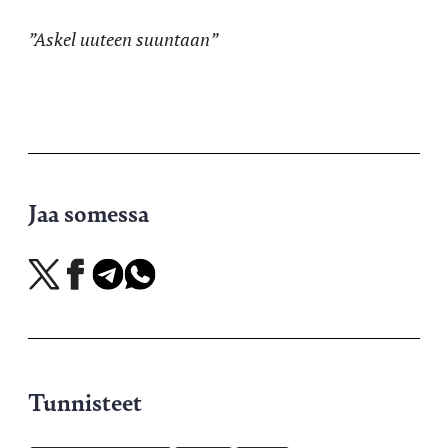
”Askel uuteen suuntaan”
Jaa somessa
Jaa
Jaa
Jaa
Jaa
X-
Facebookissa
Telegramissa
WhatsAppissa
palvelussa
Tunnisteet