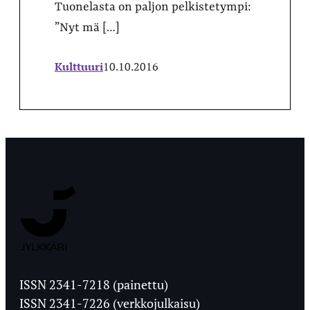
Tuonelasta on paljon pelkistetympi:
”Nyt mä […]
Kulttuuri
10.10.2016
Jyväskylän
Ylioppilaslehti
ISSN 2341-7218 (painettu)
ISSN 2341-7226 (verkkojulkaisu)