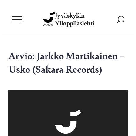
Siirry
Jyväskylän
suoraan
Siirry
Ylioppilaslehti
sisältöön
hakusivul
Arvio: Jarkko Martikainen –
Usko (Sakara Records)