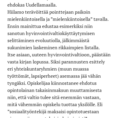
ehdokas Uudellamaalla.
Hiilamo terävöittää pointtejaan paikoin
mielenkiintoisella ja ”mielenkiintoisella” tavalla.
Ensin mainittua edustaa esimerkiksi niin
sanotun hyvinvointivaltiokäyttäytymisen
selittäminen evoluutiolla, jälkimmäistä
sukunimien laskeminen rikkaimpien listalla.
Itse asiaan, uuteen hyvinvointivaltioon, päästään
vasta kirjan lopussa. Siksi parannusten esittely
eri yhteiskuntaryhmien (muun muassa
työttömät, lapsiperheet) asemassa jää vähän
tyngäksi. Opiskelijaa kiinnostanee ehdotus
opintolainan takaisinmaksun muuttamisesta
niin, että valtio tulee sitä enemmän vastaan,
mitä vähemmän opiskelu tuottaa yksilölle. Eli
”sosiaalityöntekijä maksaisi opintotuestaan