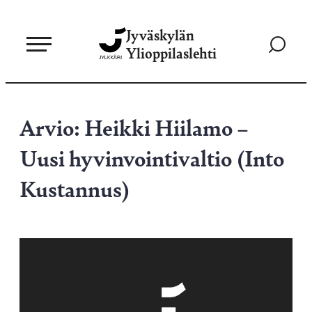
Siirry
Jyväskylän
suoraan
Siirry
Ylioppilaslehti
sisältöön
hakusivul
Arvio: Heikki Hiilamo –
Uusi hyvinvointivaltio (Into
Kustannus)