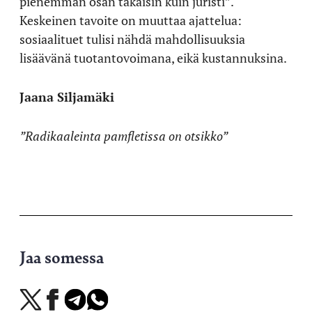
pienemmän osan takaisin kuin juristi”.
Keskeinen tavoite on muuttaa ajattelua:
sosiaalituet tulisi nähdä mahdollisuuksia
lisäävänä tuotantovoimana, eikä kustannuksina.
Jaana Siljamäki
”Radikaaleinta pamfletissa on otsikko”
Jaa somessa
Jaa
Jaa
Jaa
Jaa