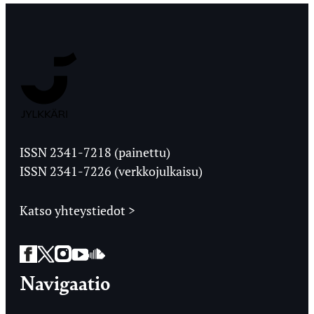
Jyväskylän
Ylioppilaslehti
ISSN 2341-7218 (painettu)
ISSN 2341-7226 (verkkojulkaisu)
Katso yhteystiedot >
Facebook
Twitter
Instagram
YouTube
SoundCloud
Navigaatio