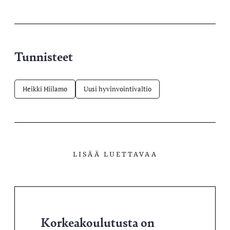
X-
Facebookissa
Telegramissa
WhatsAppissa
palvelussa
Tunnisteet
Heikki Hiilamo
Uusi hyvinvointivaltio
LISÄÄ LUETTAVAA
Korkeakoulutusta on