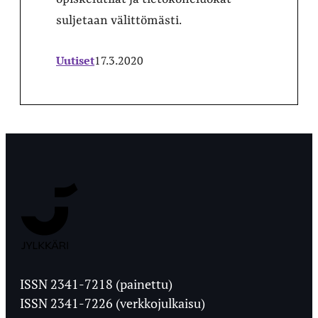
suljetaan välittömästi.
Uutiset
17.3.2020
Jyväskylän
Ylioppilaslehti
ISSN 2341-7218 (painettu)
ISSN 2341-7226 (verkkojulkaisu)