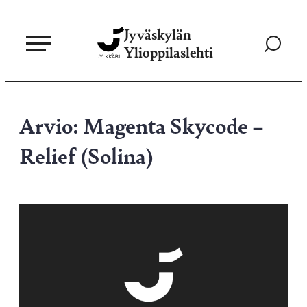
Siirry
Jyväskylän
suoraan
Siirry
Ylioppilaslehti
sisältöön
hakusivul
Arvio: Magenta Skycode –
Relief (Solina)