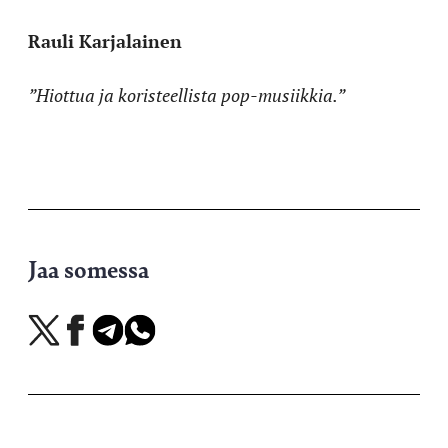
Rauli Karjalainen
”Hiottua ja koristeellista pop-musiikkia.”
Jaa somessa
Jaa
Jaa
Jaa
Jaa
X-
Facebookissa
Telegramissa
WhatsAppissa
palvelussa