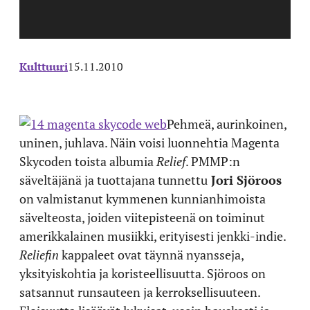
Kulttuuri
15.11.2010
Pehmeä, aurinkoinen,
uninen, juhlava. Näin voisi luonnehtia Magenta
Skycoden toista albumia
Relief
. PMMP:n
säveltäjänä ja tuottajana tunnettu
Jori Sjöroos
on valmistanut kymmenen kunnianhimoista
sävelteosta, joiden viitepisteenä on toiminut
amerikkalainen musiikki, erityisesti jenkki-indie.
Reliefin
kappaleet ovat täynnä nyansseja,
yksityiskohtia ja koristeellisuutta. Sjöroos on
satsannut runsauteen ja kerroksellisuuteen.