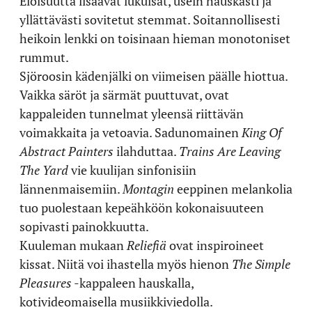
Eloisuutta lisäävät lukuisat, usein hauskasti ja
yllättävästi sovitetut stemmat. Soitannollisesti
heikoin lenkki on toisinaan hieman monotoniset
rummut.
Sjöroosin kädenjälki on viimeisen päälle hiottua.
Vaikka säröt ja särmät puuttuvat, ovat
kappaleiden tunnelmat yleensä riittävän
voimakkaita ja vetoavia. Sadunomainen
King Of
Abstract Painters
ilahduttaa.
Trains Are Leaving
The Yard
vie kuulijan sinfonisiin
lännenmaisemiin.
Montagin
eeppinen melankolia
tuo puolestaan kepeähköön kokonaisuuteen
sopivasti painokkuutta.
Kuuleman mukaan
Reliefiä
ovat inspiroineet
kissat. Niitä voi ihastella myös hienon
The Simple
Pleasures
-kappaleen hauskalla,
kotivideomaisella musiikkiviedolla.