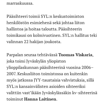
marraskuussa.
Pääsihteeri toimii SYL:n keskustoimiston
henkilöstön esimiehenä sekä johtaa liiton
hallintoa ja hoitaa taloutta. Pääsihteerin
toimikausi on kolmivuotinen. SYL:n hallitus teki
valinnan 22 hakijan joukosta.
Parpalan seuraa tehtävässä
Tuomas Viskaria
,
joka toimi Jyväskylän yliopiston
ylioppilaskunnan pääsihteerinä vuosina 2006–
2007. Keskusliiton toimistossa on kuitenkin
myös jatkossa JYY-taustaisia vahvistuksia, sillä
SYL:n kansainvälisten asioiden sihteeriksi
valittiin vast’ikään Jyväskylässäkin kv-sihteerinä
toiminut
Hanna Laitinen
.