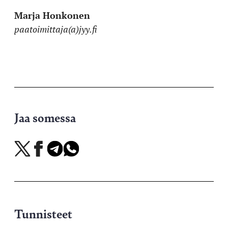
Marja Honkonen
paatoimittaja(a)jyy.fi
Jaa somessa
Jaa
Jaa
Jaa
Jaa
X-
Facebookissa
Telegramissa
WhatsAppissa
palvelussa
Tunnisteet