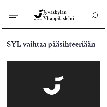
Siirry
Jyväskylän
suoraan
Siirry
Ylioppilaslehti
sisältöön
hakusivul
SYL vaihtaa pääsihteeriään