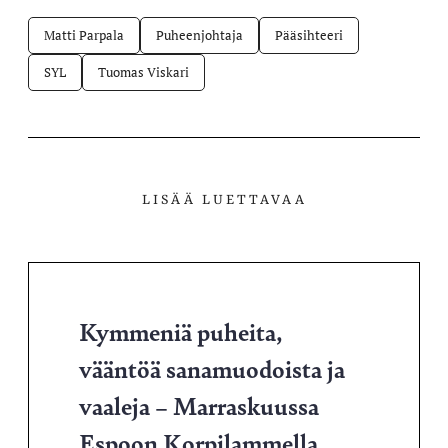
Matti Parpala
Puheenjohtaja
Pääsihteeri
SYL
Tuomas Viskari
LISÄÄ LUETTAVAA
Kymmeniä puheita,
vääntöä sanamuodoista ja
vaaleja – Marraskuussa
Espoon Korpilammella