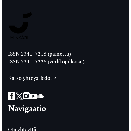
Jyväskylän
Ylioppilaslehti
ISSN 2341-7218 (painettu)
ISSN 2341-7226 (verkkojulkaisu)
Katso yhteystiedot >
Facebook
Twitter
Instagram
YouTube
SoundCloud
Navigaatio
Ota yhteyttä