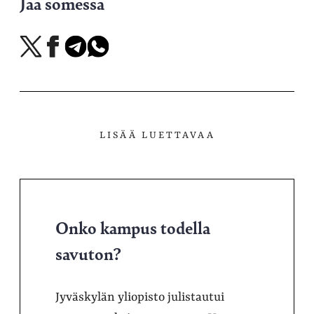
Jaa somessa
Jaa
Jaa
Jaa
Jaa
X-
Facebookissa
Telegramissa
WhatsAppissa
palvelussa
LISÄÄ LUETTAVAA
Onko kampus todella
savuton?
Jyväskylän yliopisto julistautui