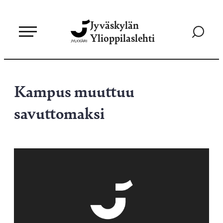
Siirry
Jyväskylän
suoraan
Siirry
Ylioppilaslehti
sisältöön
hakusivul
Kampus muuttuu
savuttomaksi