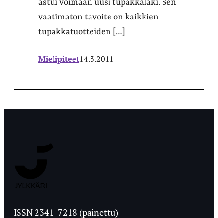
astui voimaan uusi tupakkalaki. Sen
vaatimaton tavoite on kaikkien
tupakkatuotteiden […]
Mielipiteet
14.3.2011
Jyväskylän
Ylioppilaslehti
ISSN 2341-7218 (painettu)