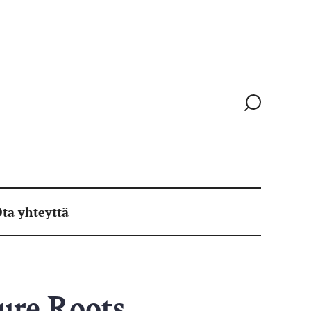
Siirry
hakusivull
ta yhteyttä
ure Roots