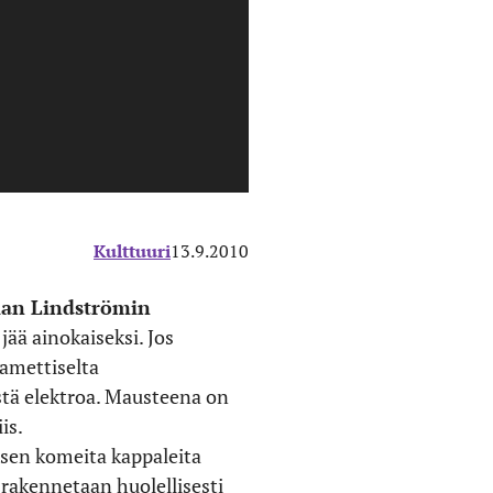
Kulttuuri
13.9.2010
ian Lindströmin
jää ainokaiseksi. Jos
amettiselta
tä elektroa. Mausteena on
is.
yisen komeita kappaleita
 rakennetaan huolellisesti