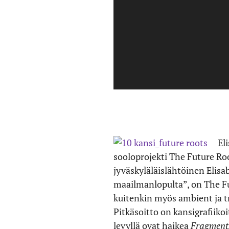
El
sooloprojekti The Future Root
jyväskyläläislähtöinen Eli
maailmanlopulta”, on The F
kuitenkin myös ambient ja tr
Pitkäsoitto on kansigrafiiko
levyllä ovat haikea
Fragment