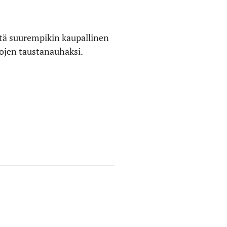
ttä suurempikin kaupallinen
ltojen taustanauhaksi.