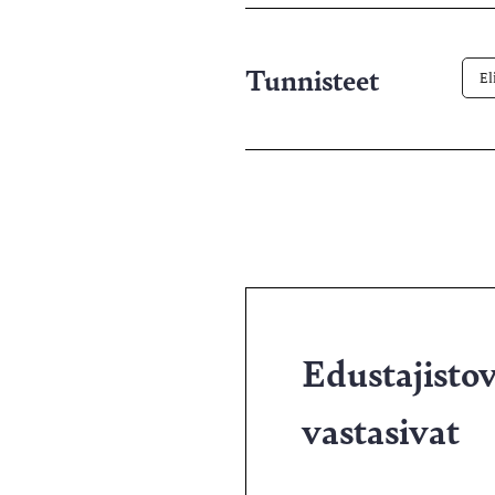
pa
Tunnisteet
El
Edustajistova
vastasivat