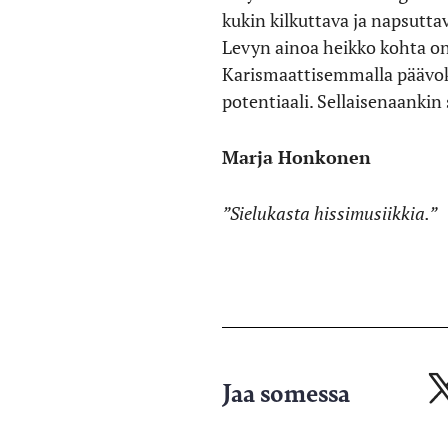
kukin kilkuttava ja napsuttav
Levyn ainoa heikko kohta on
Karismaattisemmalla päävoka
potentiaali. Sellaisenaankin 
Marja Honkonen
”Sielukasta hissimusiikkia.”
Jaa somessa
Ja
X-