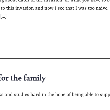
g about dates of the invasion, of what you have to bu
to this invasion and now I see that I was too naive.
 […]
or the family
 and studies hard in the hope of being able to suppo