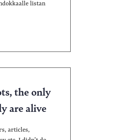
 ehdokkaalle listan
s, the only
y are alive
s, articles,