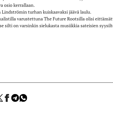
a osio kerrallaan.
 Lindströmin turhan kuiskaavaksi jäävä laulu.
listilla varustettuna The Future Rootsilla olisi eittämä
se silti on varsinkin sielukasta musiikkia sateisien syysi
a
Jaa
Jaa
Jaa
Facebookissa
Telegramissa
WhatsAppissa