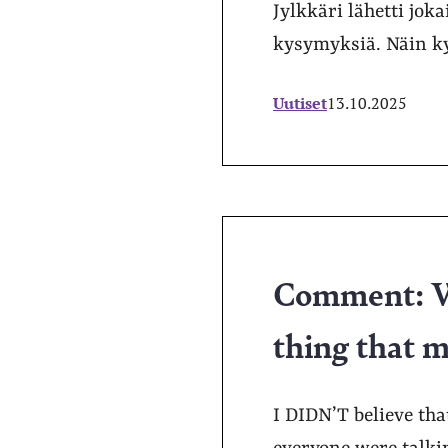
Jylkkäri lähetti joka
kysymyksiä. Näin ky
Uutiset
13.10.2025
Comment: Wh
thing that m
I DIDN’T believe tha