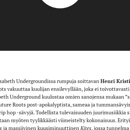
isabeth Undergroundissa rumpuja soittavan
Henri Krist
s vakuuttaa kuulijan ensilevyllään, joka ei toivottavasti 
sabeth Underground kuulostaa omien sanojensa mukaan ”s
uture Roots post-apokalyptista, sameaa ja tummansävyis
ip hop -sävyjä. Todellista tulevaisuuden juurimusiikkia si
itaan myöten tyylikkäästi viimeistelty kokonaisuus. Erit
s
ja massiivinen kuusiminuuttinen
Kites
, jossa tunnelma