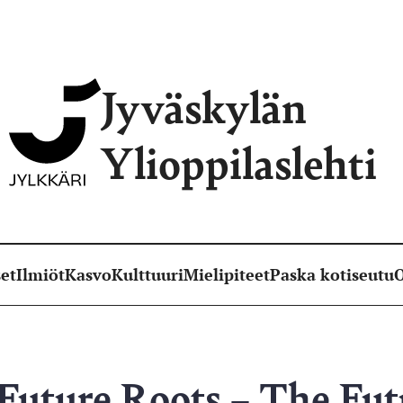
Jyväskylän
Ylioppilaslehti
et
Ilmiöt
Kasvo
Kulttuuri
Mielipiteet
Paska kotiseutu
O
Future Roots – The Fut