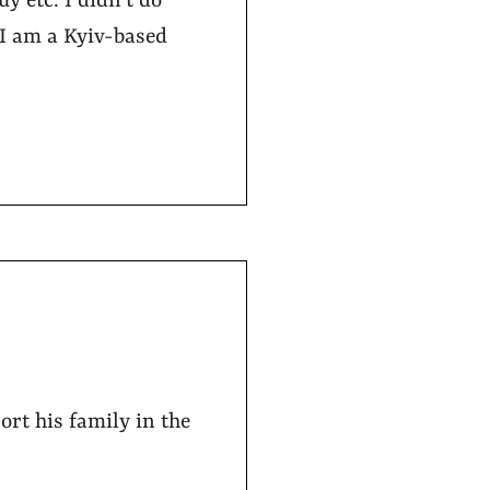
y etc. I didn’t do
 I am a Kyiv-based
rt his family in the