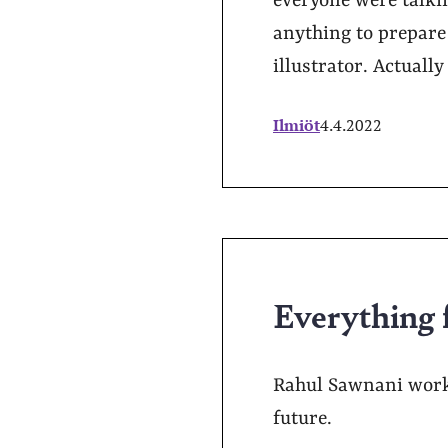
everyone were talkin
anything to prepare 
illustrator. Actually
Ilmiöt
4.4.2022
Everything f
Rahul Sawnani works
future.