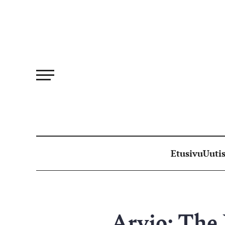
Siirry
suoraan
sisältöön
Etusivu
Uutis
Arvio: The 