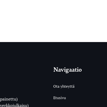
Navigaatio
Ota yhteyttä
Etusivu
painettu)
i
verkkojulkaisu)