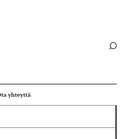
Siirry
hakusivull
ta yhteyttä