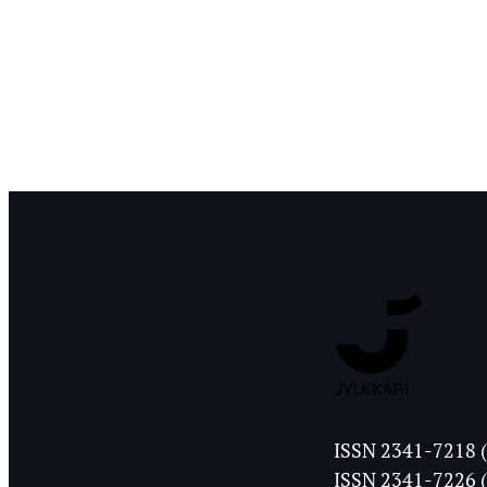
Jyväskylän
ISSN 2341-7218 (
Ylioppilasleht
ISSN 2341-7226 (