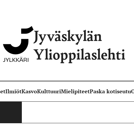
Jyväskylän
Ylioppilaslehti
et
Ilmiöt
Kasvo
Kulttuuri
Mielipiteet
Paska kotiseutu
O