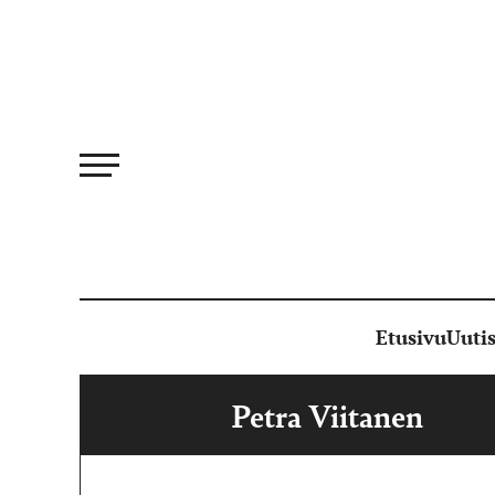
Siirry
suoraan
sisältöön
Etusivu
Uutis
Petra Viitanen