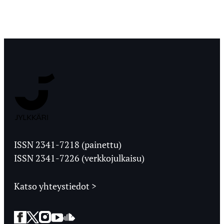
Jyväskylän
Ylioppilaslehti
ISSN 2341-7218 (painettu)
ISSN 2341-7226 (verkkojulkaisu)
Katso yhteystiedot >
Facebook
Twitter
Instagram
YouTube
SoundCloud