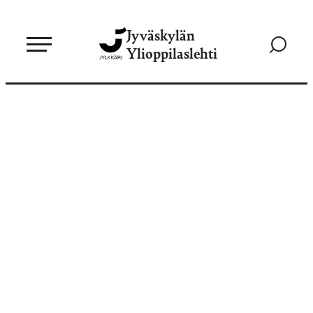
Siirry
Jyväskylän
suoraan
Siirry
Ylioppilaslehti
sisältöön
hakusivul