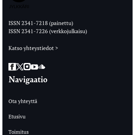
Jyväskylän
Ylioppilaslehti
ISSN 2341-7218 (painettu)
ISSN 2341-7226 (verkkojulkaisu)
Katso yhteystiedot >
Facebook
Twitter
Instagram
YouTube
SoundCloud
Navigaatio
Ota yhteyttä
Etusivu
Toimitus