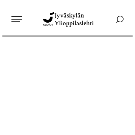
Siirry
Jyväskylän
suoraan
Siirry
Ylioppilaslehti
sisältöön
hakusivul