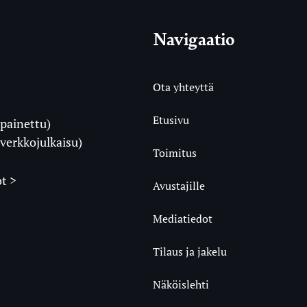
Navigaatio
Ota yhteyttä
Etusivu
painettu)
i
verkkojulkaisu)
Toimitus
t >
Avustajille
Mediatiedot
m
ube
undCloud
Tilaus ja jakelu
Näköislehti