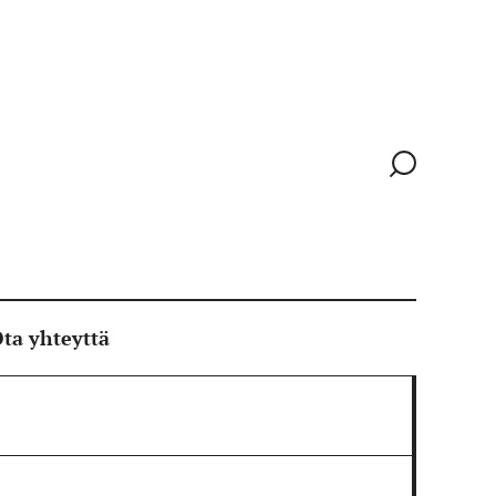
Siirry
hakusivull
ta yhteyttä