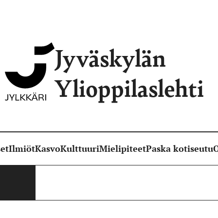
Jyväskylän
Ylioppilaslehti
et
Ilmiöt
Kasvo
Kulttuuri
Mielipiteet
Paska kotiseutu
O