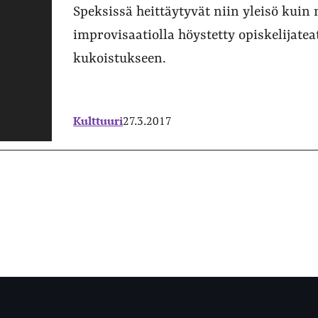
Speksissä heittäytyvät niin yleisö kuin n
improvisaatiolla höystetty opiskelijate
kukoistukseen.
Kulttuuri
27.3.2017