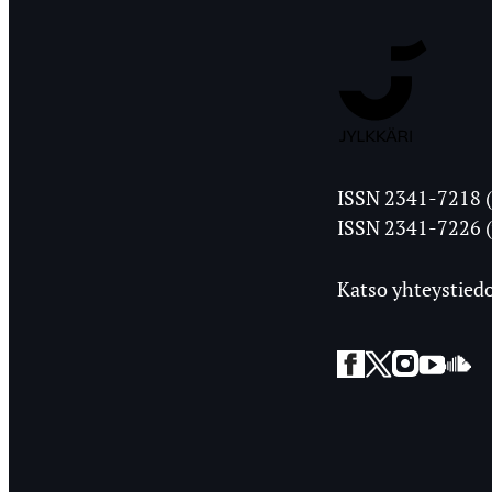
Jyväskylän
ISSN 2341-7218 (
Ylioppilasleht
ISSN 2341-7226 (
Katso yhteystiedo
Facebook
Twitter
Instagra
YouT
So