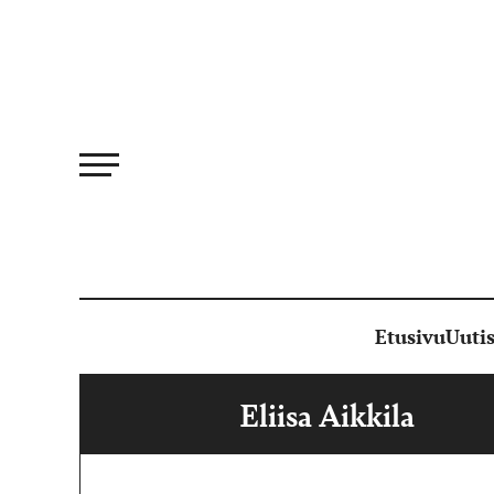
Siirry
suoraan
sisältöön
Etusivu
Uutis
Eliisa Aikkila