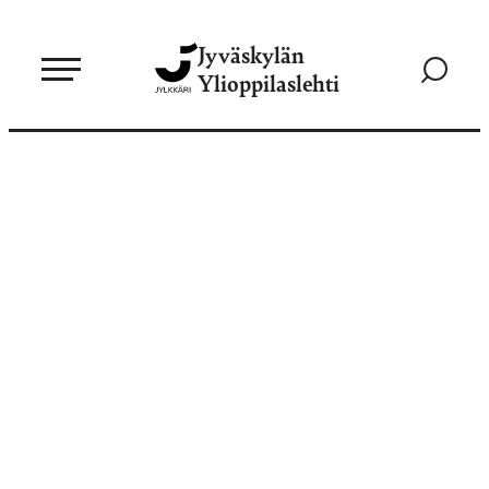
Siirry
Jyväskylän
suoraan
Siirry
Ylioppilaslehti
sisältöön
hakusivul