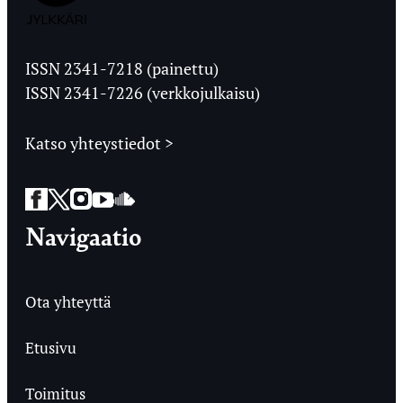
Jyväskylän
Ylioppilaslehti
ISSN 2341-7218 (painettu)
ISSN 2341-7226 (verkkojulkaisu)
Katso yhteystiedot >
Facebook
Twitter
Instagram
YouTube
SoundCloud
Navigaatio
Ota yhteyttä
Etusivu
Toimitus