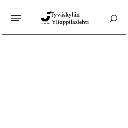
Siirry
Jyväskylän
suoraan
Siirry
Ylioppilaslehti
sisältöön
hakusivul