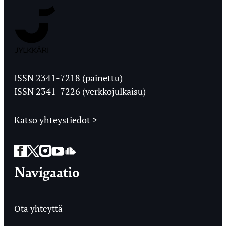
Jyväskylän
Ylioppilaslehti
ISSN 2341-7218 (painettu)
ISSN 2341-7226 (verkkojulkaisu)
Katso yhteystiedot >
Facebook
Twitter
Instagram
YouTube
SoundCloud
Navigaatio
Ota yhteyttä